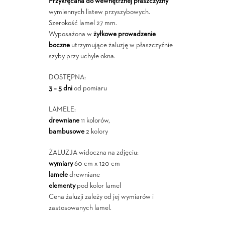
Przykręcana do wewnętrznej płaszczyzny
wymiennych listew przyszybowych.
Szerokość lamel 27 mm.
Wyposażona w
żyłkowe prowadzenie
boczne
utrzymujące żaluzję w płaszczyźnie
szyby przy uchyle okna.
DOSTĘPNA:
3 – 5 dni
od pomiaru
LAMELE:
drewniane
11 kolorów,
bambusowe
2 kolory
ŻALUZJA widoczna na zdjęciu:
wymiary
60 cm x 120 cm
lamele
drewniane
elementy
pod kolor lamel
Cena żaluzji zależy od jej wymiarów i
zastosowanych lamel.