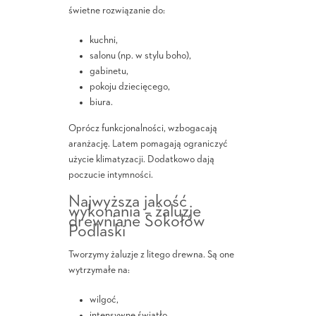
świetne rozwiązanie do:
kuchni,
salonu (np. w stylu boho),
gabinetu,
pokoju dziecięcego,
biura.
Oprócz funkcjonalności, wzbogacają
aranżację. Latem pomagają ograniczyć
użycie klimatyzacji. Dodatkowo dają
poczucie intymności.
Najwyższa jakość
wykonania – żaluzje
drewniane Sokołów
Podlaski
Tworzymy żaluzje z litego drewna. Są one
wytrzymałe na:
wilgoć,
intensywne światło,