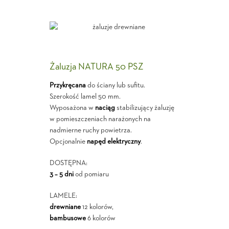
Żaluzja NATURA 50 PSZ
Przykręcana
do ściany lub sufitu.
Szerokość lamel 50 mm.
Wyposażona w
naciąg
stabilizujący żaluzję
w pomieszczeniach narażonych na
nadmierne ruchy powietrza.
Opcjonalnie
napęd elektryczny
.
DOSTĘPNA:
3 – 5 dni
od pomiaru
LAMELE:
drewniane
12 kolorów,
bambusowe
6 kolorów