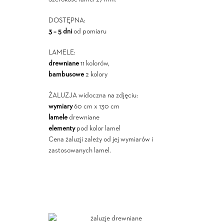
DOSTĘPNA:
3 – 5 dni
od pomiaru
LAMELE:
drewniane
11 kolorów,
bambusowe
2 kolory
ŻALUZJA widoczna na zdjęciu:
wymiary
60 cm x 130 cm
lamele
drewniane
elementy
pod kolor lamel
Cena żaluzji zależy od jej wymiarów i
zastosowanych lamel.