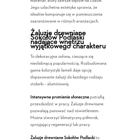
materiał, który zawsze będzie na czasie.
Jego szlachetna estetyka sprawia, że
idealnie komponuje się w pomieszczenia
zaaranżowane w różnych aranżacjach.
Żaluzje drewniane
Sokołów Podlaski
nadające wnętrzu
wyjątkowego charakteru
To dekoracyjna osłona, cieszące się
niesłabnącą popularnością. Rozbudowana
gama kolorystyki lameli daje opcję
dopasowanie żaluzji do każdego rodzaju
stolarki – aluminiowej.
Intensywne promienie słoneczne
potrafią
przeszkodzić w pracy. Żaluzje drewniane
pozwalają panować nad oświetleniem.
Można stworzyć klimatyczny półmrok,
sprzyjający regeneracji lub pracy.
Żaluzje drewniane Sokołów Podlaski
to