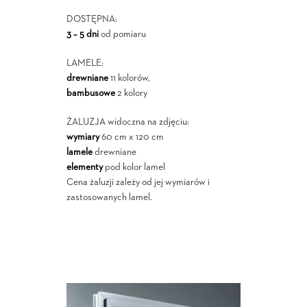
DOSTĘPNA:
3 – 5 dni
od pomiaru
LAMELE:
drewniane
11 kolorów,
bambusowe
2 kolory
ŻALUZJA widoczna na zdjęciu:
wymiary
60 cm x 120 cm
lamele
drewniane
elementy
pod kolor lamel
Cena żaluzji zależy od jej wymiarów i
zastosowanych lamel.