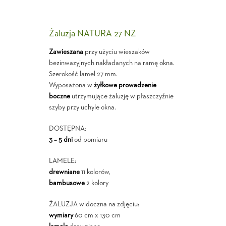
Żaluzja NATURA 27 NZ
Zawieszana
przy użyciu wieszaków
bezinwazyjnych nakładanych na ramę okna.
Szerokość lamel 27 mm.
Wyposażona w
żyłkowe prowadzenie
boczne
utrzymujące żaluzję w płaszczyźnie
szyby przy uchyle okna.
DOSTĘPNA:
3 – 5 dni
od pomiaru
LAMELE:
drewniane
11 kolorów,
bambusowe
2 kolory
ŻALUZJA widoczna na zdjęciu:
wymiary
60 cm x 130 cm