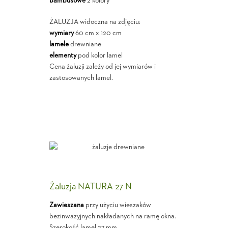
bambusowe
2 kolory
ŻALUZJA widoczna na zdjęciu:
wymiary
60 cm x 120 cm
lamele
drewniane
elementy
pod kolor lamel
Cena żaluzji zależy od jej wymiarów i
zastosowanych lamel.
Żaluzja NATURA 27 N
Zawieszana
przy użyciu wieszaków
bezinwazyjnych nakładanych na ramę okna.
Szerokość lamel 27 mm.