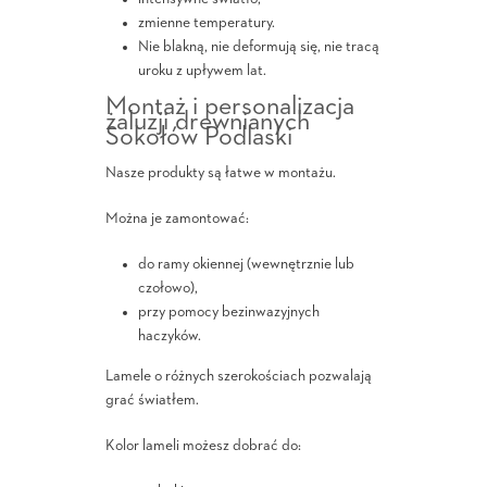
zmienne temperatury.
Nie blakną, nie deformują się, nie tracą
uroku z upływem lat.
Montaż i personalizacja
żaluzji drewnianych
Sokołów Podlaski
Nasze produkty są łatwe w montażu.
Można je zamontować:
do ramy okiennej (wewnętrznie lub
czołowo),
przy pomocy bezinwazyjnych
haczyków.
Lamele o różnych szerokościach pozwalają
grać światłem.
Kolor lameli możesz dobrać do: