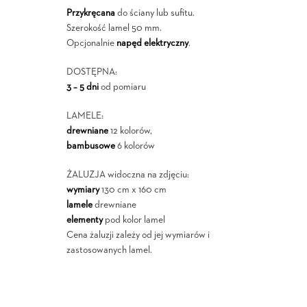
Przykręcana
do ściany lub sufitu.
Szerokość lamel 50 mm.
Opcjonalnie
napęd elektryczny
.
DOSTĘPNA:
3 – 5 dni
od pomiaru
LAMELE:
drewniane
12 kolorów,
bambusowe
6 kolorów
ŻALUZJA widoczna na zdjęciu:
wymiary
130 cm x 160 cm
lamele
drewniane
elementy
pod kolor lamel
Cena żaluzji zależy od jej wymiarów i
zastosowanych lamel.