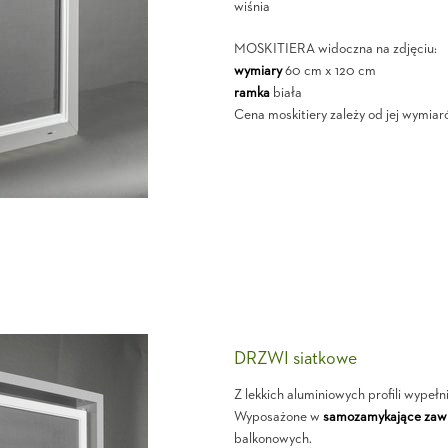
wiśnia
MOSKITIERA widoczna na zdjęciu:
wymiary
60 cm x 120 cm
ramka
biała
Cena moskitiery zależy od jej wymiaró
DRZWI siatkowe
Z lekkich aluminiowych profili wypełn
Wyposażone w
samozamykające zawi
balkonowych.