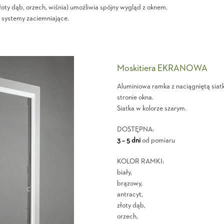
złoty dąb, orzech, wiśnia) umożliwia spójny wygląd z oknem.
k systemy zaciemniające.
Moskitiera EKRANOWA
Aluminiowa ramka z naciągniętą siat
stronie okna.
Siatka w kolorze szarym.
DOSTĘPNA:
3 – 5 dni
od pomiaru
KOLOR RAMKI:
biały,
brązowy,
antracyt,
złoty dąb,
orzech,