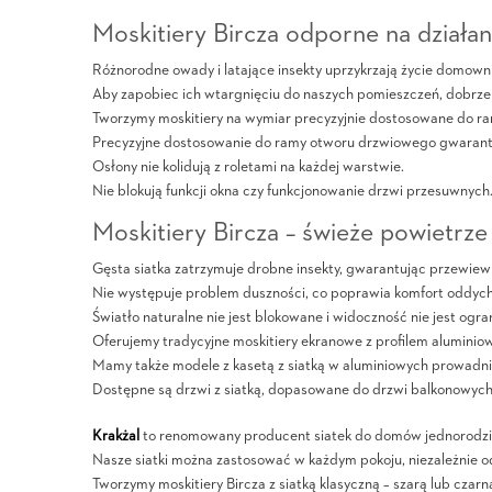
Moskitiery Bircza odporne na działa
Różnorodne owady i latające insekty uprzykrzają życie domowni
Aby zapobiec ich wtargnięciu do naszych pomieszczeń, dobrze j
Tworzymy moskitiery na wymiar precyzyjnie dostosowane do ram
Precyzyjne dostosowanie do ramy otworu drzwiowego gwarant
Osłony nie kolidują z roletami na każdej warstwie.
Nie blokują funkcji okna czy funkcjonowanie drzwi przesuwnych
Moskitiery Bircza – świeże powietrze
Gęsta siatka zatrzymuje drobne insekty, gwarantując przewiew
Nie występuje problem duszności, co poprawia komfort oddych
Światło naturalne nie jest blokowane i widoczność nie jest ogra
Oferujemy tradycyjne moskitiery ekranowe z profilem aluminiow
Mamy także modele z kasetą z siatką w aluminiowych prowadnic
Dostępne są drzwi z siatką, dopasowane do drzwi balkonowych
Krakżal
to renomowany producent siatek do domów jednorodzi
Nasze siatki można zastosować w każdym pokoju, niezależnie o
Tworzymy moskitiery Bircza z siatką klasyczną – szarą lub czarn