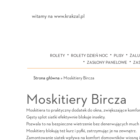
witamy na www.krakzal.pl
ROLETY
ROLETY DZIEŃ NOC
PLISY
ŻALU
ZASŁONY PANELOWE
ZA
Strona główna
»
Moskitiery Bircza
Moskitiery Bircza
Moskitiera to praktyczny dodatek do okna, zwiększające komfort
Gęsty splot siatki efektywnie blokuje insekty.
Pozwala to na bezpieczne wietrzenie bez denerwujących much 
Moskitiery blokują też kurz i pyłki, zatrzymując je na zewnątrz.
Zamontowanie siatek wpływa na komfort domowników wiosną i