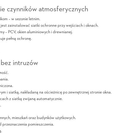
nie czynników atmosferycznych
kom – w sezonie letnim.
est zainstalować siatki ochronne przy wejściach i oknach.
y – PCV, okien aluminiowych i drewnianej.
uje pełną ochronę.
.
 bez intruzów
ność.
ania.
niczona.
ym i siatką, nakładaną na ościeżnicę po zewnętrznej stronie okna.
ach z siatką zwijaną automatycznie.
.
nnych, mieszkań oraz budynków użytkowych.
d przeznaczenia pomieszczenia.
ą.