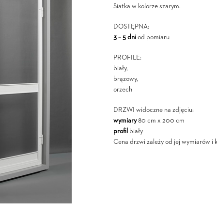
Siatka w kolorze szarym.
DOSTĘPNA:
3 – 5 dni
od pomiaru
PROFILE:
biały,
brązowy,
orzech
DRZWI widoczne na zdjęciu:
wymiary
80 cm x 200 cm
profil
biały
Cena drzwi zależy od jej wymiarów i ko