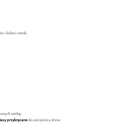
w i koloru ramki.
ionych siatką.
asy przykręcane
do ościeżnicy drzwi