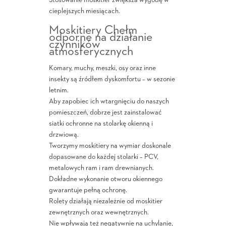
Stosowanie moskitier zwiększa wygodę w
cieplejszych miesiącach.
Moskitiery Chełm
odporne na działanie
czynników
atmosferycznych
Komary, muchy, meszki, osy oraz inne
insekty są źródłem dyskomfortu – w sezonie
letnim.
Aby zapobiec ich wtargnięciu do naszych
pomieszczeń, dobrze jest zainstalować
siatki ochronne na stolarkę okienną i
drzwiową.
Tworzymy moskitiery na wymiar doskonale
dopasowane do każdej stolarki – PCV,
metalowych ram i ram drewnianych.
Dokładne wykonanie otworu okiennego
gwarantuje pełną ochronę.
Rolety działają niezależnie od moskitier
zewnętrznych oraz wewnętrznych.
Nie wpływają też negatywnie na uchylanie,