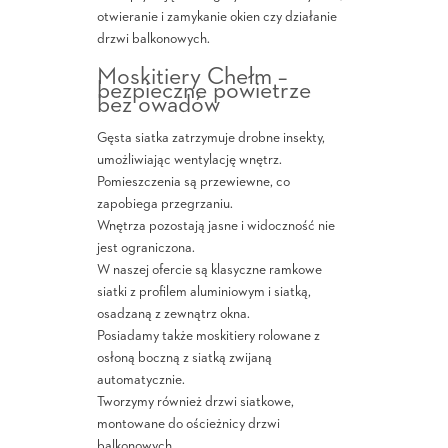
otwieranie i zamykanie okien czy działanie
drzwi balkonowych.
Moskitiery Chełm –
bezpieczne powietrze
bez owadów
Gęsta siatka zatrzymuje drobne insekty,
umożliwiając wentylację wnętrz.
Pomieszczenia są przewiewne, co
zapobiega przegrzaniu.
Wnętrza pozostają jasne i widoczność nie
jest ograniczona.
W naszej ofercie są klasyczne ramkowe
siatki z profilem aluminiowym i siatką,
osadzaną z zewnątrz okna.
Posiadamy także moskitiery rolowane z
osłoną boczną z siatką zwijaną
automatycznie.
Tworzymy również drzwi siatkowe,
montowane do ościeżnicy drzwi
balkonowych.