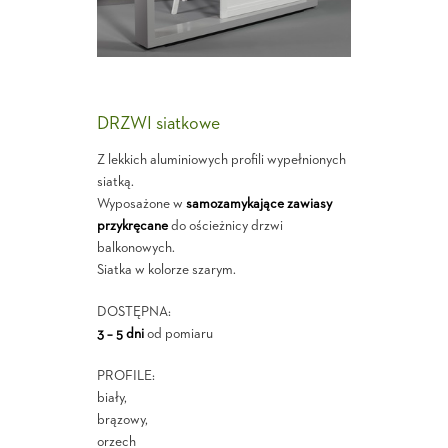
DRZWI siatkowe
Z lekkich aluminiowych profili wypełnionych
siatką.
Wyposażone w
samozamykające zawiasy
przykręcane
do ościeżnicy drzwi
balkonowych.
Siatka w kolorze szarym.
DOSTĘPNA:
3 – 5 dni
od pomiaru
PROFILE:
biały,
brązowy,
orzech