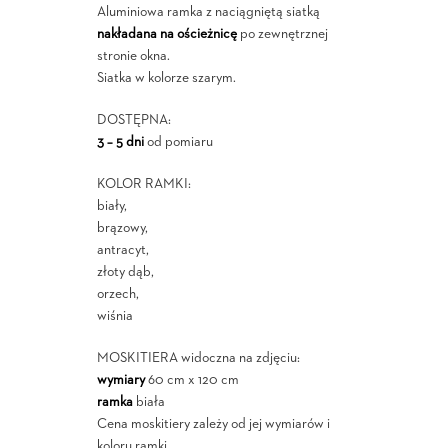
Aluminiowa ramka z naciągniętą siatką
nakładana na ościeżnicę
po zewnętrznej
stronie okna.
Siatka w kolorze szarym.
DOSTĘPNA:
3 – 5 dni
od pomiaru
KOLOR RAMKI:
biały,
brązowy,
antracyt,
złoty dąb,
orzech,
wiśnia
MOSKITIERA widoczna na zdjęciu:
wymiary
60 cm x 120 cm
ramka
biała
Cena moskitiery zależy od jej wymiarów i
koloru ramki.