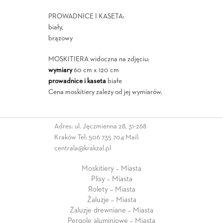
PROWADNICE I KASETA:
biały,
brązowy
MOSKITIERA widoczna na zdjęciu:
wymiary
60 cm x 120 cm
prowadnice i kaseta
białe
Cena moskitiery zależy od jej wymiarów.
Adres: ul. Jęczmienna 28, 31-268
Kraków Tel:
506 735 704
Mail:
centrala@krakzal.pl
Moskitiery – Miasta
Plisy – Miasta
Rolety – Miasta
Żaluzje – Miasta
Żaluzje drewniane – Miasta
Pergole aluminiowe – Miasta