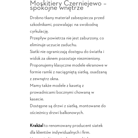
Moskitiery Czerniejewo –
spokojne wnętrze
Drobno tkany materiał zabezpiecza przed
szkodnikami, pozwalając na swobodną
cyrkulację.
Przepływ powietrza nie jest zaburzony, co
eliminuje uczucie zaduchu.
Siatki nie ograniczają dostępu do światła i
widok za oknem pozostaje niezmieniony.
Proponujemy klasyczne modele ekranowe w
formie ramki z naciągniętą siatką, osadzaną
z zewnątrz okna.
Mamy także modele z kasetą z
prowadnicami bocznymi chowaną w
kasecie.
Dostępne są drzwi z siatką, montowane do
ościeżnicy drzwi balkonowych.
Krakżal
to renomowany producent siatek
dla klientów indywidualnych i firm.