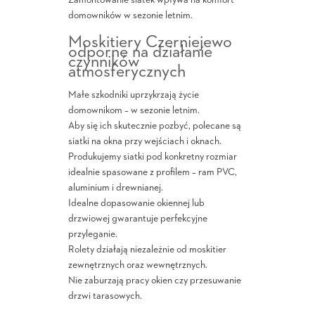
Zamontowanie siatek wpływa na komfort
domowników w sezonie letnim.
Moskitiery Czerniejewo
odporne na działanie
czynników
atmosferycznych
Małe szkodniki uprzykrzają życie
domownikom – w sezonie letnim.
Aby się ich skutecznie pozbyć, polecane są
siatki na okna przy wejściach i oknach.
Produkujemy siatki pod konkretny rozmiar
idealnie spasowane z profilem – ram PVC,
aluminium i drewnianej.
Idealne dopasowanie okiennej lub
drzwiowej gwarantuje perfekcyjne
przyleganie.
Rolety działają niezależnie od moskitier
zewnętrznych oraz wewnętrznych.
Nie zaburzają pracy okien czy przesuwanie
drzwi tarasowych.