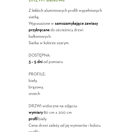
DRZWI siatkowe
Z lekkich aluminiowych profili wypełnionych
siatką.
Wyposażone w
samozamykające zawiasy
przykręcane
do ościeżnicy drzwi
balkonowych.
Siatka w kolorze szarym.
DOSTĘPNA:
3 – 5 dni
od pomiaru
PROFILE:
biały,
brązowy,
orzech
DRZWI widoczne na zdjęciu:
wymiary
80 cm x 200 cm
profil
biały
Cena drzwi zależy od jej wymiarów i koloru