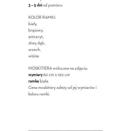
3 – 5 dni
od pomiaru
KOLOR RAMKI:
biały,
brązowy,
antracyt,
złoty dąb,
orzech,
wiśnia
MOSKITIERA widoczna na zdjęciu:
wymiary
60 cm x 120 cm
ramka
biała
Cena moskitiery zależy od jej wymiarów i
koloru ramki.