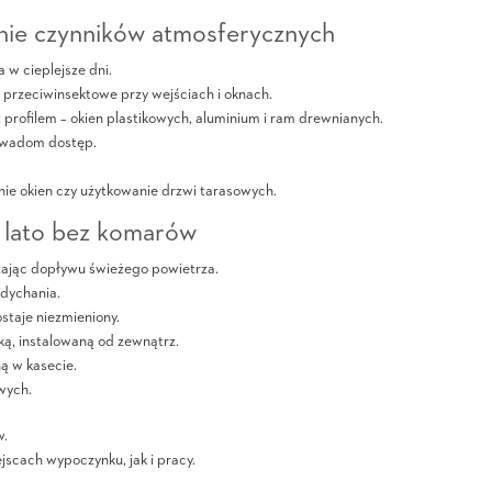
anie czynników atmosferycznych
w cieplejsze dni.
a przeciwinsektowe przy wejściach i oknach.
 profilem – okien plastikowych, aluminium i ram drewnianych.
 owadom dostęp.
nie okien czy użytkowanie drzwi tarasowych.
 lato bez komarów
zając dopływu świeżego powietrza.
ddychania.
staje niezmieniony.
ą, instalowaną od zewnątrz.
ą w kasecie.
wych.
w.
jscach wypoczynku, jak i pracy.