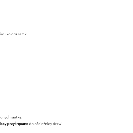
w i koloru ramki.
ionych siatką.
asy przykręcane
do ościeżnicy drzwi