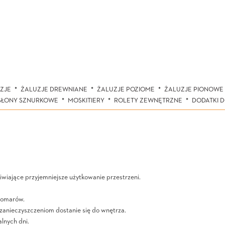
ZJE
ŻALUZJE DREWNIANE
ŻALUZJE POZIOME
ŻALUZJE PIONOWE
SŁONY SZNURKOWE
MOSKITIERY
ROLETY ZEWNĘTRZNE
DODATKI 
iwiające przyjemniejsze użytkowanie przestrzeni.
komarów.
 zanieczyszczeniom dostanie się do wnętrza.
lnych dni.