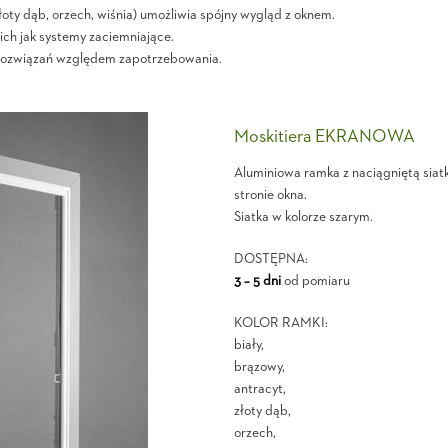
złoty dąb, orzech, wiśnia) umożliwia spójny wygląd z oknem.
ch jak systemy zaciemniające.
 rozwiązań względem zapotrzebowania.
Moskitiera EKRANOWA
Aluminiowa ramka z naciągniętą siat
stronie okna.
Siatka w kolorze szarym.
DOSTĘPNA:
3 – 5 dni
od pomiaru
KOLOR RAMKI:
biały,
brązowy,
antracyt,
złoty dąb,
orzech,