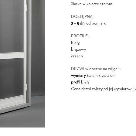
Siatka w kolorze szarym.
DOSTĘPNA:
3 – 5 dni
od pomiaru
PROFILE:
biały,
brązowy,
orzech
DRZWI widoczne na zdjęciu:
wymiary
80 cm x 200 cm
profil
biały
Cena drzwi zależy od jej wymiarów i ko