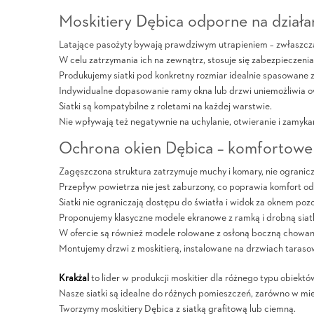
Moskitiery Dębica odporne na dział
Latające pasożyty bywają prawdziwym utrapieniem – zwłaszcza 
W celu zatrzymania ich na zewnątrz, stosuje się zabezpieczeni
Produkujemy siatki pod konkretny rozmiar idealnie spasowane z
Indywidualne dopasowanie ramy okna lub drzwi uniemożliwia
Siatki są kompatybilne z roletami na każdej warstwie.
Nie wpływają też negatywnie na uchylanie, otwieranie i zamyka
Ochrona okien Dębica – komfortowe
Zagęszczona struktura zatrzymuje muchy i komary, nie ogranic
Przepływ powietrza nie jest zaburzony, co poprawia komfort o
Siatki nie ograniczają dostępu do światła i widok za oknem pozo
Proponujemy klasyczne modele ekranowe z ramką i drobną siatk
W ofercie są również modele rolowane z osłoną boczną chowan
Montujemy drzwi z moskitierą, instalowane na drzwiach taraso
Krakżal
to lider w produkcji moskitier dla różnego typu obiektó
Nasze siatki są idealne do różnych pomieszczeń, zarówno w mie
Tworzymy moskitiery Dębica z siatką grafitową lub ciemną.