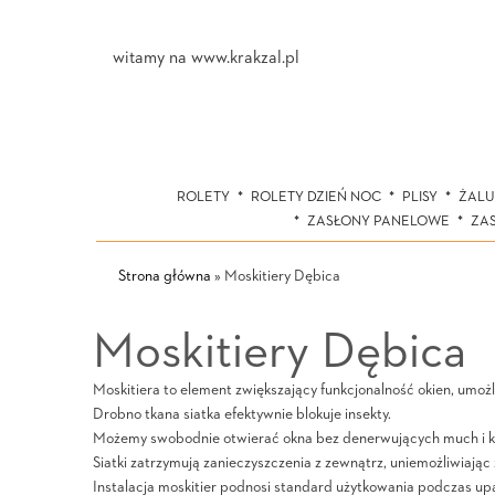
witamy na www.krakzal.pl
ROLETY
ROLETY DZIEŃ NOC
PLISY
ŻALU
ZASŁONY PANELOWE
ZA
Strona główna
»
Moskitiery Dębica
Moskitiery Dębica
Moskitiera to element zwiększający funkcjonalność okien, umożl
Drobno tkana siatka efektywnie blokuje insekty.
Możemy swobodnie otwierać okna bez denerwujących much i 
Siatki zatrzymują zanieczyszczenia z zewnątrz, uniemożliwiając
Instalacja moskitier podnosi standard użytkowania podczas upa