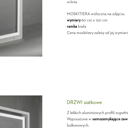
wiśnia
MOSKITIERA widoczna na zdjęciu:
wymiary
60 cm x 120 cm
ramka
biała
Cena moskitiery zależy od jej wymiaró
DRZWI siatkowe
Z lekkich aluminiowych profili wypełn
Wyposażone w
samozamykające zawi
balkonowych.