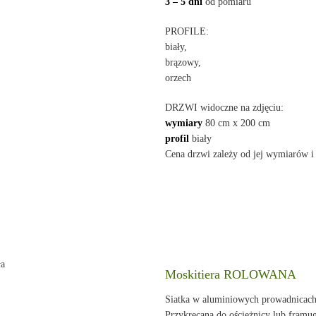
3 – 5 dni
od pomiaru
PROFILE:
biały,
brązowy,
orzech
DRZWI widoczne na zdjęciu:
wymiary
80 cm x 200 cm
profil
biały
Cena drzwi zależy od jej wymiarów i 
Moskitiera ROLOWANA
Siatka w aluminiowych prowadnicach 
Przykręcana do ościeżnicy lub framug