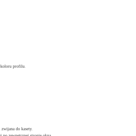
koloru profilu.
zwijana do kasety.
i po zewnętrznej stronie okna.