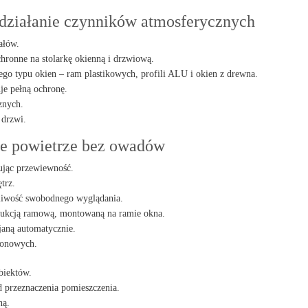
działanie czynników atmosferycznych
ałów.
ochronne na stolarkę okienną i drzwiową.
o typu okien – ram plastikowych, profili ALU i okien z drewna.
e pełną ochronę.
znych.
 drzwi.
ne powietrze bez owadów
ując przewiewność.
trz.
żliwość swobodnego wyglądania.
strukcją ramową, montowaną na ramie okna.
ijaną automatycznie.
konowych.
biektów.
d przeznaczenia pomieszczenia.
ną.