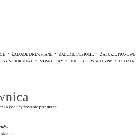
ZJE
ŻALUZJE DREWNIANE
ŻALUZJE POZIOME
ŻALUZJE PIONOWE
ŁONY SZNURKOWE
MOSKITIERY
ROLETY ZEWNĘTRZNE
DODATKI
wnica
emniejsze użytkowanie przestrzeni.
genów.
siącach.