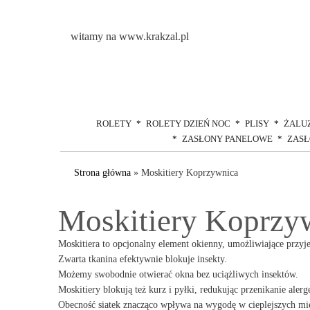
witamy na www.krakzal.pl
ROLETY
ROLETY DZIEŃ NOC
PLISY
ŻALU
ZASŁONY PANELOWE
ZAS
Strona główna
»
Moskitiery Koprzywnica
Moskitiery Koprzy
Moskitiera to opcjonalny element okienny, umożliwiające przyj
Zwarta tkanina efektywnie blokuje insekty.
Możemy swobodnie otwierać okna bez uciążliwych insektów.
Moskitiery blokują też kurz i pyłki, redukując przenikanie aler
Obecność siatek znacząco wpływa na wygodę w cieplejszych mie