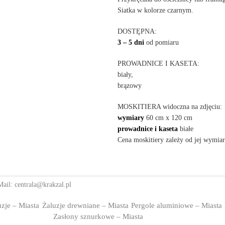
Siatka w kolorze czarnym.
DOSTĘPNA:
3 – 5 dni
od pomiaru
PROWADNICE I KASETA:
biały,
brązowy
MOSKITIERA widoczna na zdjęciu:
wymiary
60 cm x 120 cm
prowadnice i kaseta
białe
Cena moskitiery zależy od jej wymia
ail:
centrala@krakzal.pl
uzje – Miasta
Żaluzje drewniane – Miasta
Pergole aluminiowe – Miasta
Zasłony sznurkowe – Miasta