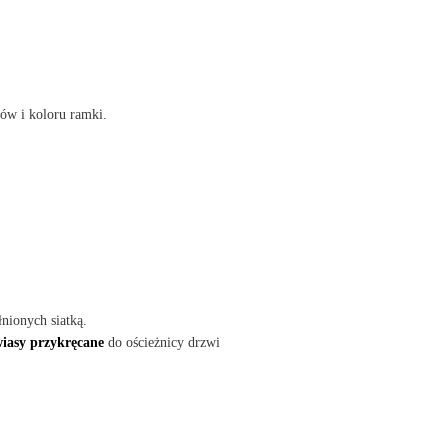
rów i koloru ramki.
nionych siatką.
iasy przykręcane
do ościeżnicy drzwi