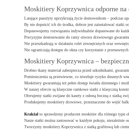
Moskitiery Koprzywnica odporne na 
Latające pasożyty uprzykrzają życie domownikom – podczas up
By nie dopuścić ich do środka, dobrze jest zainstalować siatki 
Dopasowujemy rozwiązania indywidualnie dopasowane do każdeg
Precyzyjne dostosowanie do ramy otworu drzwiowego gwarantuj
Nie przeszkadzają w działaniu rolet zewnętrznych oraz wewnętr
Nie ograniczają dostępu do okna czy korzystanie z przesuwnych
Moskitiery Koprzywnica – bezpiecz
Drobno tkany materiał zabezpiecza przed szkodnikami, gwarant
Pomieszczenia są przewiewne, co niweluje ryzyko dusznych wnę
Moskitiery gwarantują też pełen dostęp światła dziennego i mo
W naszej ofercie są klasyczne ramkowe siatki z klasyczną kon
Oferujemy siatki zwijane do kasety z osłoną boczną z siatką zw
Produkujemy moskitiery drzwiowe, przeznaczone do wejść bal
Krakżal
to sprawdzony producent moskitier dla różnego typu o
Nasze siatki można zastosować w każdym pokoju, niezależnie o
Tworzymy moskitiery Koprzywnica z siatką grafitową lub ciem