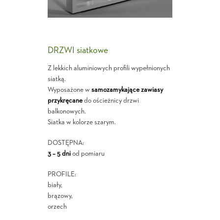
DRZWI siatkowe
Z lekkich aluminiowych profili wypełnionych
siatką.
Wyposażone w
samozamykające zawiasy
przykręcane
do ościeżnicy drzwi
balkonowych.
Siatka w kolorze szarym.
DOSTĘPNA:
3 – 5 dni
od pomiaru
PROFILE:
biały,
brązowy,
orzech