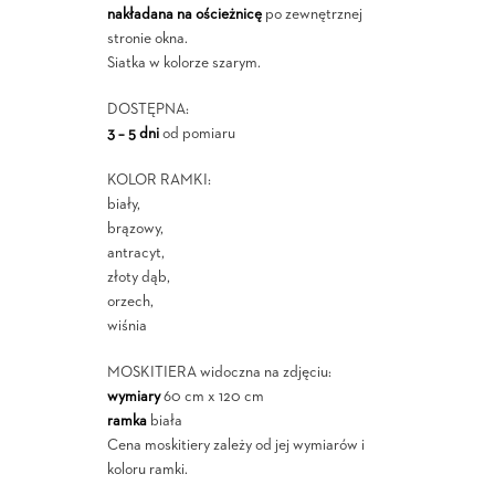
nakładana na ościeżnicę
po zewnętrznej
stronie okna.
Siatka w kolorze szarym.
DOSTĘPNA:
3 – 5 dni
od pomiaru
KOLOR RAMKI:
biały,
brązowy,
antracyt,
złoty dąb,
orzech,
wiśnia
MOSKITIERA widoczna na zdjęciu:
wymiary
60 cm x 120 cm
ramka
biała
Cena moskitiery zależy od jej wymiarów i
koloru ramki.