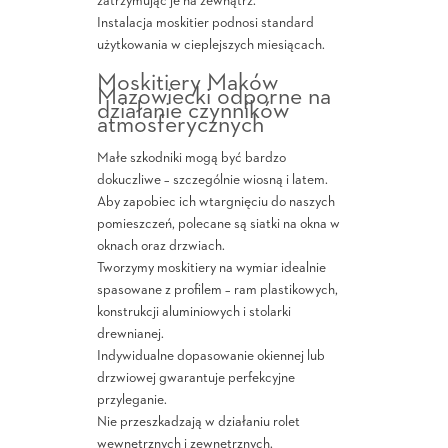
zatrzymując je na zewnątrz.
Instalacja moskitier podnosi standard
użytkowania w cieplejszych miesiącach.
Moskitiery Maków
Mazowiecki odporne na
działanie czynników
atmosferycznych
Małe szkodniki mogą być bardzo
dokuczliwe – szczególnie wiosną i latem.
Aby zapobiec ich wtargnięciu do naszych
pomieszczeń, polecane są siatki na okna w
oknach oraz drzwiach.
Tworzymy moskitiery na wymiar idealnie
spasowane z profilem – ram plastikowych,
konstrukcji aluminiowych i stolarki
drewnianej.
Indywidualne dopasowanie okiennej lub
drzwiowej gwarantuje perfekcyjne
przyleganie.
Nie przeszkadzają w działaniu rolet
wewnętrznych i zewnętrznych.