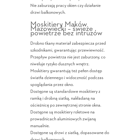
Nie zaburzają pracy okien czy działanie
drzwi balkonowych.
Moskitiery Maków
Mazowiecki – świeże
powietrze bez intruzów
Drobno tkany materiał zabezpiecza przed
szkodnikami, gwarantując przewiewność.
Przepływ powietrza nie jest zaburzony, co
niweluje ryzyko dusznych wnętrz.
Moskitiery gwarantują też pełen dostęp
światła dziennego i widoczność podczas
spoglądania przez okno.
Dostępne są standardowe moskitiery z
ramką i drobną siatką, nakładaną na
ościeżnicę po zewnętrznej stronie okna.
Dostępne są moskitiery roletowe na
prowadnicach aluminiowych zwijaną
manualnie.
Dostępne są drzwi z siatką, dopasowane do
drzwi balkonowych.