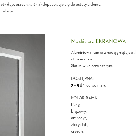
złoty dąb, orzech, wiśnia) dopasowuje się do estetyki domu.
żaluzje.
Moskitiera EKRANOWA
Aluminiowa ramka z naciągniętą siat
stronie okna.
Siatka w kolorze szarym.
DOSTĘPNA:
3 – 5 dni
od pomiaru
KOLOR RAMKI:
biały,
brązowy,
antracyt,
złoty dąb,
orzech,