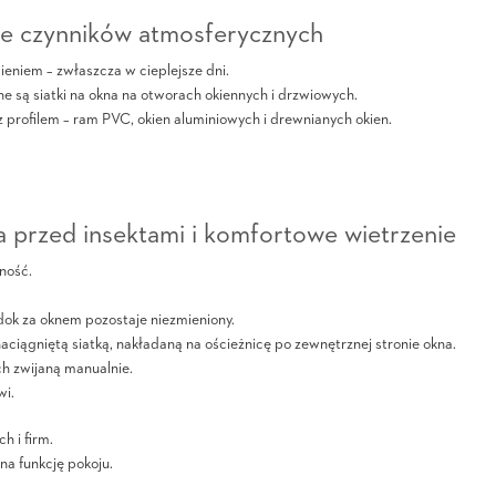
nie czynników atmosferycznych
eniem – zwłaszcza w cieplejsze dni.
e są siatki na okna na otworach okiennych i drzwiowych.
profilem – ram PVC, okien aluminiowych i drewnianych okien.
a przed insektami i komfortowe wietrzenie
ność.
dok za oknem pozostaje niezmieniony.
naciągniętą siatką, nakładaną na ościeżnicę po zewnętrznej stronie okna.
h zwijaną manualnie.
wi.
h i firm.
a funkcję pokoju.