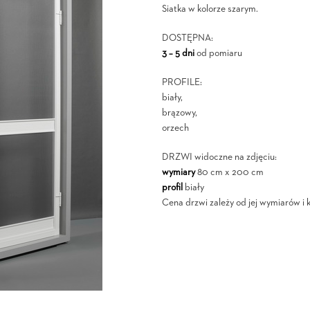
Siatka w kolorze szarym.
DOSTĘPNA:
3 – 5 dni
od pomiaru
PROFILE:
biały,
brązowy,
orzech
DRZWI widoczne na zdjęciu:
wymiary
80 cm x 200 cm
profil
biały
Cena drzwi zależy od jej wymiarów i ko