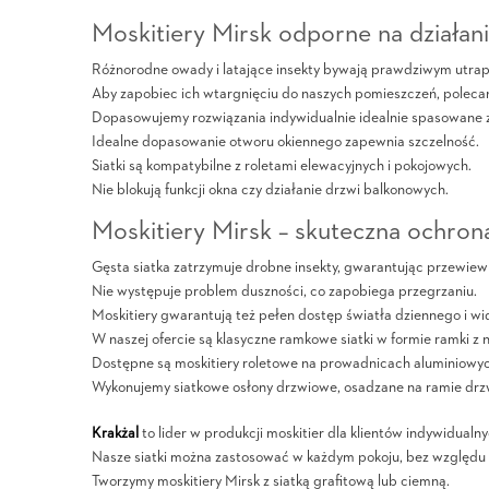
Moskitiery Mirsk odporne na działa
Różnorodne owady i latające insekty bywają prawdziwym utrapi
Aby zapobiec ich wtargnięciu do naszych pomieszczeń, polecan
Dopasowujemy rozwiązania indywidualnie idealnie spasowane z 
Idealne dopasowanie otworu okiennego zapewnia szczelność.
Siatki są kompatybilne z roletami elewacyjnych i pokojowych.
Nie blokują funkcji okna czy działanie drzwi balkonowych.
Moskitiery Mirsk – skuteczna ochron
Gęsta siatka zatrzymuje drobne insekty, gwarantując przewiew
Nie występuje problem duszności, co zapobiega przegrzaniu.
Moskitiery gwarantują też pełen dostęp światła dziennego i wi
W naszej ofercie są klasyczne ramkowe siatki w formie ramki z 
Dostępne są moskitiery roletowe na prowadnicach aluminiowyc
Wykonujemy siatkowe osłony drzwiowe, osadzane na ramie drz
Krakżal
to lider w produkcji moskitier dla klientów indywidualnyc
Nasze siatki można zastosować w każdym pokoju, bez względu n
Tworzymy moskitiery Mirsk z siatką grafitową lub ciemną.