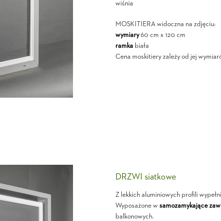
wiśnia
MOSKITIERA widoczna na zdjęciu:
wymiary
60 cm x 120 cm
ramka
biała
Cena moskitiery zależy od jej wymiaró
DRZWI siatkowe
Z lekkich aluminiowych profili wypełn
Wyposażone w
samozamykające zawi
balkonowych.