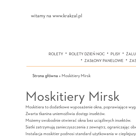
witamy na www.krakzal.pl
ROLETY
ROLETY DZIEŃ NOC
PLISY
ŻALU
ZASŁONY PANELOWE
ZA
Strona główna
»
Moskitiery Mirsk
Moskitiery Mirsk
Moskitiera to dodatkowe wyposażenie okna, poprawiające wyg
Zwarta tkanina uniemożliwia dostęp insektów.
Możemy swobodnie otwierać okna bez uciążliwych insektów.
Siatki zatrzymują zanieczyszczenia z zewnątrz, ograniczając ob
Instalacja moskitier podnosi standard użytkowania w cieplejsz