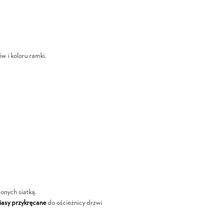
w i koloru ramki.
ionych siatką.
asy przykręcane
do ościeżnicy drzwi