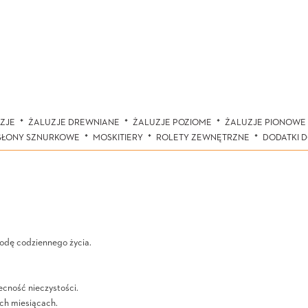
ZJE
ŻALUZJE DREWNIANE
ŻALUZJE POZIOME
ŻALUZJE PIONOWE
SŁONY SZNURKOWE
MOSKITIERY
ROLETY ZEWNĘTRZNE
DODATKI 
odę codziennego życia.
ecność nieczystości.
ych miesiącach.