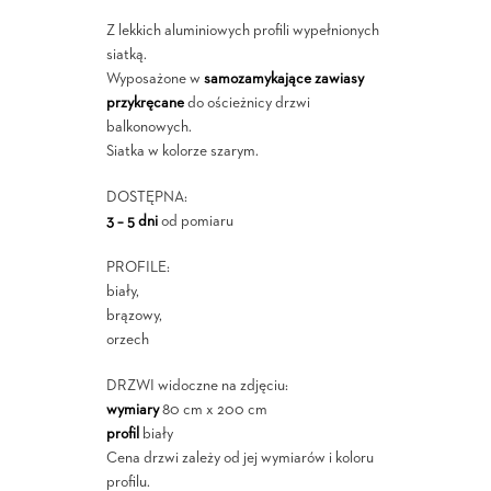
Z lekkich aluminiowych profili wypełnionych
siatką.
Wyposażone w
samozamykające zawiasy
przykręcane
do ościeżnicy drzwi
balkonowych.
Siatka w kolorze szarym.
DOSTĘPNA:
3 – 5 dni
od pomiaru
PROFILE:
biały,
brązowy,
orzech
DRZWI widoczne na zdjęciu:
wymiary
80 cm x 200 cm
profil
biały
Cena drzwi zależy od jej wymiarów i koloru
profilu.