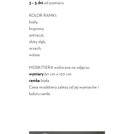
3 – 5 dni
od pomiaru
KOLOR RAMKI:
biały,
brązowy,
antracyt,
złoty dąb,
orzech,
wiśnia
MOSKITIERA widoczna na zdjęciu:
wymiary
60 cm x 120 cm
ramka
biała
Cena moskitiery zależy od jej wymiarów i
koloru ramki.