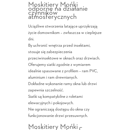
Moskitiery Mońki
odporne na działanie
czynników
atmosferycznych
Uciążliwe stworzenia latające uprzykrzają
życie domownikom – zwłaszcza w cieplejsze
dni.
By uchronić wnętrza przed insektami,
stosuje się zabezpieczenia
przeciwinsektowe w oknach oraz drzwiach.
Oferujemy siatki zgodnie z wymiarem
idealnie spasowane z profilem – ram PVC,
aluminium i ram drewnianych.
Dokładne wykonanie ramy okna lub drzwi
zapewnia szczelność.
Siatki są kompatybilne z roletami
elewacyjnych i pokojowych.
Nie ograniczają dostępu do okna czy
funkcjonowanie drzwi przesuwnych.
Moskitiery Mońki –