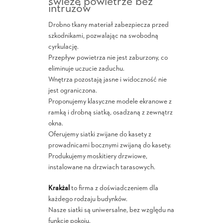
świeże powietrze bez
intruzów
Drobno tkany materiał zabezpiecza przed
szkodnikami, pozwalając na swobodną
cyrkulację.
Przepływ powietrza nie jest zaburzony, co
eliminuje uczucie zaduchu.
Wnętrza pozostają jasne i widoczność nie
jest ograniczona.
Proponujemy klasyczne modele ekranowe z
ramką i drobną siatką, osadzaną z zewnątrz
okna.
Oferujemy siatki zwijane do kasety z
prowadnicami bocznymi zwijaną do kasety.
Produkujemy moskitiery drzwiowe,
instalowane na drzwiach tarasowych.
Krakżal
to firma z doświadczeniem dla
każdego rodzaju budynków.
Nasze siatki są uniwersalne, bez względu na
funkcję pokoju.