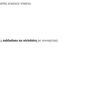
żdej aranżacji wnętrza.
ką
nakładana na ościeżnicę
po zewnętrznej