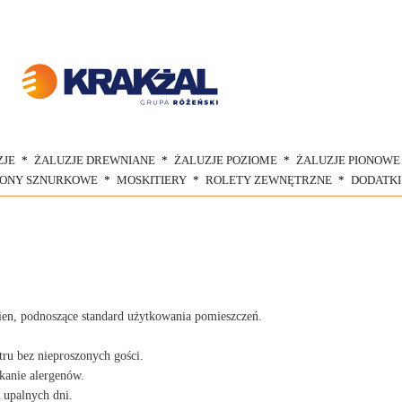
ZJE
ŻALUZJE DREWNIANE
ŻALUZJE POZIOME
ŻALUZJE PIONOWE
ŁONY SZNURKOWE
MOSKITIERY
ROLETY ZEWNĘTRZNE
DODATKI
ien, podnoszące standard użytkowania pomieszczeń.
u bez nieproszonych gości.
ikanie alergenów.
upalnych dni.