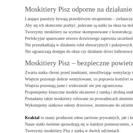
Moskitiery Pisz odporne na działan
Latające pasożyty bywają prawdziwym utrapieniem – zwłaszcza 
Aby się ich skutecznie pozbyć, polecane są siatki na okna na st
Tworzymy moskitiery na wymiar skomponowane z konstrukcją o
Perfekcyjne spasowanie otworu drzwiowego zapewnia szczelnoś
Nie przeszkadzają w działaniu rolet elewacyjnych i pokojowych
Nie ograniczają dostępu do okna czy działanie drzwi balkonowy
Moskitiery Pisz – bezpieczne powie
Zwarta siatka chroni przed insektami, umożliwiając wentylację 
Wnętrze pozostaje dobrze wentylowane, co poprawia komfort o
Wnętrza pozostają jasne i widoczność nie jest ograniczona.
Proponujemy klasyczne modele ekranowe z ramką i drobną siat
Posiadamy także moskitiery rolowane na prowadnicach alumini
Wykonujemy siatkowe osłony drzwiowe, montowane do ościeżn
Krakżal
to znany producent osłon zarówno prywatnych, jak i 
Nasze siatki świetnie sprawdzają się w każdym pomieszczeniu, w 
Tworzymy moskitiery Pisz z siatką w dwóch odcieniach.