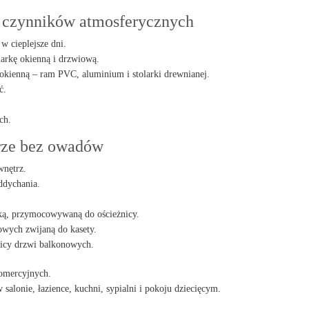
ie czynników atmosferycznych
w cieplejsze dni.
olarkę okienną i drzwiową.
kienną – ram PVC, aluminium i stolarki drewnianej.
ć.
.
ch.
trze bez owadów
wnętrz.
ddychania.
ką, przymocowywaną do ościeżnicy.
owych zwijaną do kasety.
icy drzwi balkonowych.
komercyjnych.
salonie, łazience, kuchni, sypialni i pokoju dziecięcym.