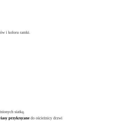
rów i koloru ramki.
nionych siatką.
iasy przykręcane
do ościeżnicy drzwi