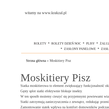
witamy na www.krakzal.pl
ROLETY
ROLETY DZIEŃ NOC
PLISY
ŻALU
ZASŁONY PANELOWE
ZAS
Strona główna
»
Moskitiery Pisz
Moskitiery Pisz
Siatka moskitierowa to element zwiększający funkcjonalność ok
Gęsty splot siatki efektywnie blokuje insekty.
W ten sposób możemy cieszyć się przyjemnymi powiewami wiatr
Siatki zatrzymują zanieczyszczenia z zewnątrz, redukując przen
Zamontowanie siatek wpływa na komfort domowników podczas 