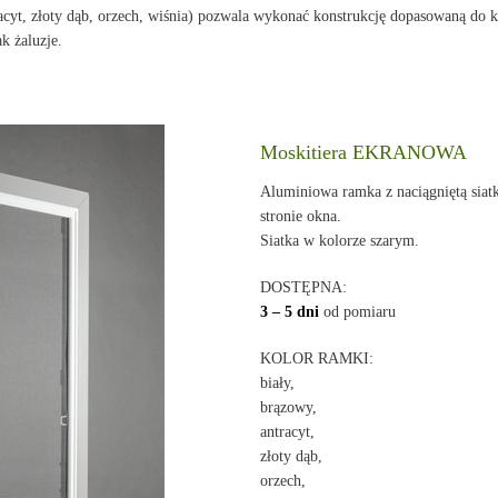
cyt, złoty dąb, orzech, wiśnia) pozwala wykonać konstrukcję dopasowaną do ka
k żaluzje.
Moskitiera EKRANOWA
Aluminiowa ramka z naciągniętą siat
stronie okna.
Siatka w kolorze szarym.
DOSTĘPNA:
3 – 5 dni
od pomiaru
KOLOR RAMKI:
biały,
brązowy,
antracyt,
złoty dąb,
orzech,