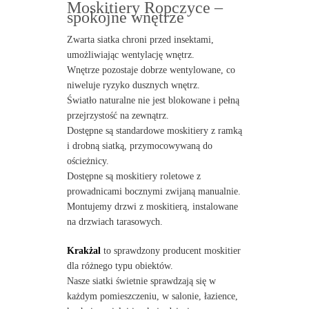
Moskitiery Ropczyce –
spokojne wnętrze
Zwarta siatka chroni przed insektami,
umożliwiając wentylację wnętrz.
Wnętrze pozostaje dobrze wentylowane, co
niweluje ryzyko dusznych wnętrz.
Światło naturalne nie jest blokowane i pełną
przejrzystość na zewnątrz.
Dostępne są standardowe moskitiery z ramką
i drobną siatką, przymocowywaną do
ościeżnicy.
Dostępne są moskitiery roletowe z
prowadnicami bocznymi zwijaną manualnie.
Montujemy drzwi z moskitierą, instalowane
na drzwiach tarasowych.
Krakżal
to sprawdzony producent moskitier
dla różnego typu obiektów.
Nasze siatki świetnie sprawdzają się w
każdym pomieszczeniu, w salonie, łazience,