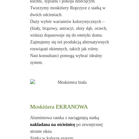
kuchni, sypialni i pokoju dziecięcym.
Tworzymy moskitiery Ropczyce z siatką w
dwóch odcieniach.
Duży wybór wariantów kolorystycznych –
(biały, brązowy, antracyt, złoty dąb, orzech,
wiśnia) dopasowuje się do estetyki domu.
Zajmujemy się też produkcją alternatywnych
rozwiązań okiennych, takich jak rolety.
Nasi konsultanci pomogą wybrać idealny
system.
Moskitiera EKRANOWA
Aluminiowa ramka z naciągniętą siatką
nakładana na ościeżnicę
po zewnętrznej
stronie okna.
Siatka w kolorze szarym.