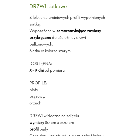
DRZWI siatkowe
Z lekkich aluminiowych profili wypełnionych
siatką.
Wyposażone w
samozamykające zawiasy
przykręcane
do ościeżnicy drzwi
balkonowych.
Siatka w kolorze szarym.
DOSTĘPNA:
3 – 5 dni
od pomiaru
PROFILE:
biały,
brązowy,
orzech
DRZWI widoczne na zdjęciu:
wymiary
80 cm x 200 cm
profil
biały