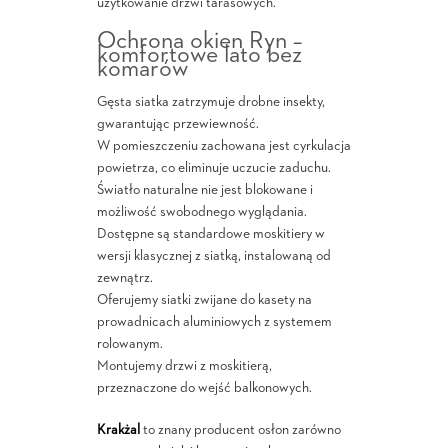
użytkowanie drzwi tarasowych.
Ochrona okien Ryn –
komfortowe lato bez
komarów
Gęsta siatka zatrzymuje drobne insekty,
gwarantując przewiewność.
W pomieszczeniu zachowana jest cyrkulacja
powietrza, co eliminuje uczucie zaduchu.
Światło naturalne nie jest blokowane i
możliwość swobodnego wyglądania.
Dostępne są standardowe moskitiery w
wersji klasycznej z siatką, instalowaną od
zewnątrz.
Oferujemy siatki zwijane do kasety na
prowadnicach aluminiowych z systemem
rolowanym.
Montujemy drzwi z moskitierą,
przeznaczone do wejść balkonowych.
Krakżal
to znany producent osłon zarówno