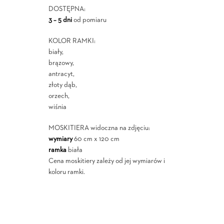
DOSTĘPNA:
3 – 5 dni
od pomiaru
KOLOR RAMKI:
biały,
brązowy,
antracyt,
złoty dąb,
orzech,
wiśnia
MOSKITIERA widoczna na zdjęciu:
wymiary
60 cm x 120 cm
ramka
biała
Cena moskitiery zależy od jej wymiarów i
koloru ramki.