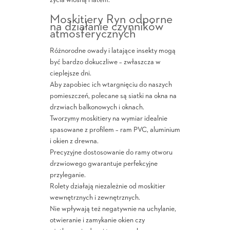
życia wiosną i latem.
Moskitiery Ryn odporne
na działanie czynników
atmosferycznych
Różnorodne owady i latające insekty mogą
być bardzo dokuczliwe – zwłaszcza w
cieplejsze dni.
Aby zapobiec ich wtargnięciu do naszych
pomieszczeń, polecane są siatki na okna na
drzwiach balkonowych i oknach.
Tworzymy moskitiery na wymiar idealnie
spasowane z profilem – ram PVC, aluminium
i okien z drewna.
Precyzyjne dostosowanie do ramy otworu
drzwiowego gwarantuje perfekcyjne
przyleganie.
Rolety działają niezależnie od moskitier
wewnętrznych i zewnętrznych.
Nie wpływają też negatywnie na uchylanie,
otwieranie i zamykanie okien czy