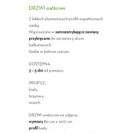
DRZWI siatkowe
Z lekkich aluminiowych profili wypełnionych
siatką.
Wyposażone w
samozamykające zawiasy
przykręcane
do ościeżnicy drzwi
balkonowych.
Siatka w kolorze szarym.
DOSTĘPNA:
3 – 5 dni
od pomiaru
PROFILE:
biały,
brązowy,
orzech
DRZWI widoczne na zdjęciu:
wymiary
80 cm x 200 cm
profil
biały