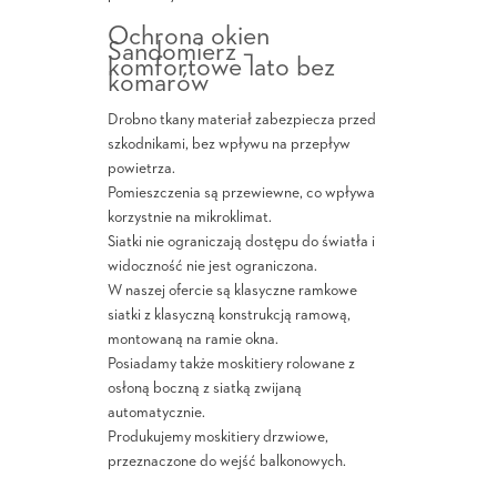
Ochrona okien
Sandomierz –
komfortowe lato bez
komarów
Drobno tkany materiał zabezpiecza przed
szkodnikami, bez wpływu na przepływ
powietrza.
Pomieszczenia są przewiewne, co wpływa
korzystnie na mikroklimat.
Siatki nie ograniczają dostępu do światła i
widoczność nie jest ograniczona.
W naszej ofercie są klasyczne ramkowe
siatki z klasyczną konstrukcją ramową,
montowaną na ramie okna.
Posiadamy także moskitiery rolowane z
osłoną boczną z siatką zwijaną
automatycznie.
Produkujemy moskitiery drzwiowe,
przeznaczone do wejść balkonowych.