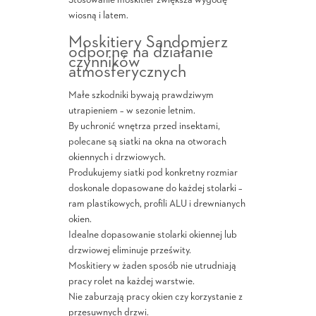
Stosowanie moskitier zwiększa wygodę
wiosną i latem.
Moskitiery Sandomierz
odporne na działanie
czynników
atmosferycznych
Małe szkodniki bywają prawdziwym
utrapieniem – w sezonie letnim.
By uchronić wnętrza przed insektami,
polecane są siatki na okna na otworach
okiennych i drzwiowych.
Produkujemy siatki pod konkretny rozmiar
doskonale dopasowane do każdej stolarki –
ram plastikowych, profili ALU i drewnianych
okien.
Idealne dopasowanie stolarki okiennej lub
drzwiowej eliminuje prześwity.
Moskitiery w żaden sposób nie utrudniają
pracy rolet na każdej warstwie.
Nie zaburzają pracy okien czy korzystanie z
przesuwnych drzwi.