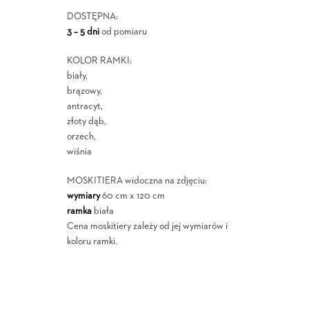
DOSTĘPNA:
3 – 5 dni
od pomiaru
KOLOR RAMKI:
biały,
brązowy,
antracyt,
złoty dąb,
orzech,
wiśnia
MOSKITIERA widoczna na zdjęciu:
wymiary
60 cm x 120 cm
ramka
biała
Cena moskitiery zależy od jej wymiarów i
koloru ramki.