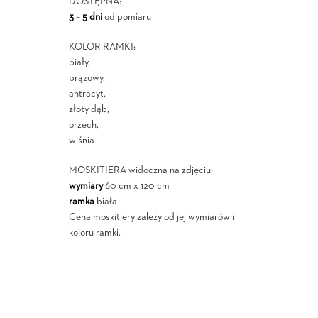
DOSTĘPNA:
3 – 5 dni
od pomiaru
KOLOR RAMKI:
biały,
brązowy,
antracyt,
złoty dąb,
orzech,
wiśnia
MOSKITIERA widoczna na zdjęciu:
wymiary
60 cm x 120 cm
ramka
biała
Cena moskitiery zależy od jej wymiarów i
koloru ramki.