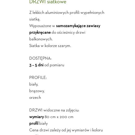
DRZWI siatkowe
Z lekkich aluminiowych profili wypełnionych
siatką.
Wyposażone w
samozamykające zawiasy
przykręcane
do ościeżnicy drzwi
balkonowych.
Siatka w kolorze szarym.
DOSTĘPNA:
3 – 5 dni
od pomiaru
PROFILE:
biały,
brązowy,
orzech
DRZWI widoczne na zdjęciu:
wymiary
80 cm x 200 cm
profil
biały
Cena drzwi zależy od jej wymiarów i koloru