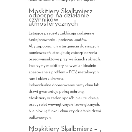
domowników w cieplejszych miesiącach.
Moskitiery Skalbmierz
odporne na działanie
czynników
atmosferycznych
Latające pasożyty zakłócają codzienne
funkcjonowanie – podczas upałów.
Aby zapobiec ich wtargnięciu do naszych
pomieszczeń, stosuje się zabezpieczenia
przeciwinsektowe przy wejściach i oknach.
Tworzymy moskitiery na wymiar idealnie
spasowane z profilem – PCV, metalowych
ram i okien z drewna.
Indywidualne dopasowanie ramy okna lub
drzwi gwarantuje pełną ochronę.
Moskitiery w żaden sposób nie utrudniają
pracy rolet wewnętrznych i zewnętrznych.
Nie blokują funkcji okna czy działanie drzwi
balkonowych.
Moskitiery Skalbmierz –