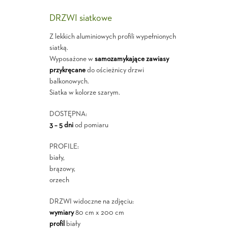
DRZWI siatkowe
Z lekkich aluminiowych profili wypełnionych
siatką.
Wyposażone w
samozamykające zawiasy
przykręcane
do ościeżnicy drzwi
balkonowych.
Siatka w kolorze szarym.
DOSTĘPNA:
3 – 5 dni
od pomiaru
PROFILE:
biały,
brązowy,
orzech
DRZWI widoczne na zdjęciu:
wymiary
80 cm x 200 cm
profil
biały