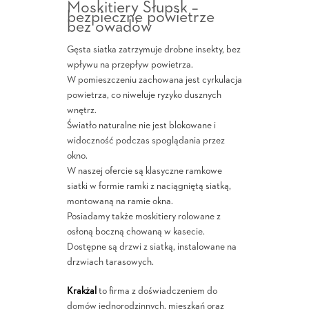
Moskitiery Słupsk –
bezpieczne powietrze
bez owadów
Gęsta siatka zatrzymuje drobne insekty, bez
wpływu na przepływ powietrza.
W pomieszczeniu zachowana jest cyrkulacja
powietrza, co niweluje ryzyko dusznych
wnętrz.
Światło naturalne nie jest blokowane i
widoczność podczas spoglądania przez
okno.
W naszej ofercie są klasyczne ramkowe
siatki w formie ramki z naciągniętą siatką,
montowaną na ramie okna.
Posiadamy także moskitiery rolowane z
osłoną boczną chowaną w kasecie.
Dostępne są drzwi z siatką, instalowane na
drzwiach tarasowych.
Krakżal
to firma z doświadczeniem do
domów jednorodzinnych, mieszkań oraz