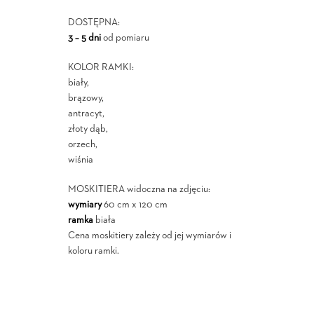
DOSTĘPNA:
3 – 5 dni
od pomiaru
KOLOR RAMKI:
biały,
brązowy,
antracyt,
złoty dąb,
orzech,
wiśnia
MOSKITIERA widoczna na zdjęciu:
wymiary
60 cm x 120 cm
ramka
biała
Cena moskitiery zależy od jej wymiarów i
koloru ramki.