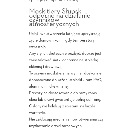
życia gdy temperatury rosną.
Moskitiery Słupsk
odporne na działanie
czynników
atmosferycznych
Uciążliwe stworzenia latające uprzykrzają
życie domownikom – gdy temperatury
wzrastają.
Aby się ich skutecznie pozbyć, dobrze jest
zainstalować siatki ochronne na stolarkę
okienną i drzwiową.
Tworzymy moskitiery na wymiar doskonale
dopasowane do każdej stolarki – ram PVC,
aluminium i drewnianej.
Precyzyjne dostosowanie do ramy ramy
okna lub drzwi gwarantuje pełną ochronę.
Osłony nie kolidują z roletami na każdej
warstwie.
Nie zakłócają mechanizmów otwierania czy
użytkowanie drzwi tarasowych.