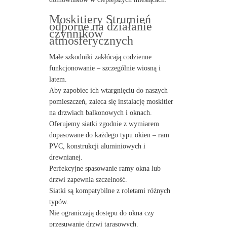
Moskitiery Strumień
odporne na działanie
czynników
atmosferycznych
Małe szkodniki zakłócają codzienne
funkcjonowanie – szczególnie wiosną i
latem.
Aby zapobiec ich wtargnięciu do naszych
pomieszczeń, zaleca się instalację moskitier
na drzwiach balkonowych i oknach.
Oferujemy siatki zgodnie z wymiarem
dopasowane do każdego typu okien – ram
PVC, konstrukcji aluminiowych i
drewnianej.
Perfekcyjne spasowanie ramy okna lub
drzwi zapewnia szczelność.
Siatki są kompatybilne z roletami różnych
typów.
Nie ograniczają dostępu do okna czy
przesuwanie drzwi tarasowych.