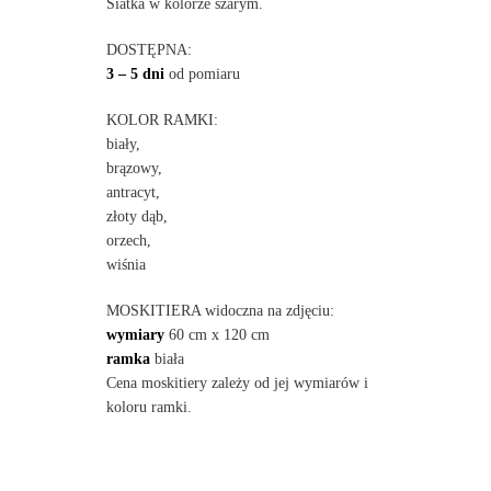
Siatka w kolorze szarym.
DOSTĘPNA:
3 – 5 dni
od pomiaru
KOLOR RAMKI:
biały,
brązowy,
antracyt,
złoty dąb,
orzech,
wiśnia
MOSKITIERA widoczna na zdjęciu:
wymiary
60 cm x 120 cm
ramka
biała
Cena moskitiery zależy od jej wymiarów i
koloru ramki.