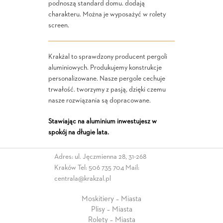
podnoszą standard domu. dodają
charakteru. Można je wyposażyć w rolety
screen.
Krakżal to sprawdzony producent pergoli
aluminiowych. Produkujemy konstrukcje
personalizowane. Nasze pergole cechuje
trwałość. tworzymy z pasją, dzięki czemu
nasze rozwiązania są dopracowane.
Stawiając na aluminium inwestujesz w
spokój na długie lata.
Adres: ul. Jęczmienna 28, 31-268
Kraków Tel:
506 735 704
Mail:
centrala@krakzal.pl
Moskitiery – Miasta
Plisy – Miasta
Rolety – Miasta