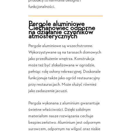
produkty to harmonia designu i
funkcjonalności.
Pergole aluminiowe
Ciechanowiec odporne
na działanie czynników
atmosferycznych
Pergole aluminiowe są wszechstronne.
Wykorzystywane są na tarasach domowych
jako przedłużenie wnętrza. Konstrukcja
może też być zlokalizowana w ogrodzie,
pełniąc rolę osłony rekreacyjnej. Doskonale
funkcjonuje także jako ogród restauracyjny
przy restauracjach. Może służyć również
jako zadaszenie jacuzzi.
Pergola wykonana z aluminium gwarantuje
świetne właściwości. Dzięki solidnym
materiałom nasze rozwiązania cechuje
bezpieczeństwo. Aluminium jest odpornym
surowcem, odpornym na wilgoć oraz niskie