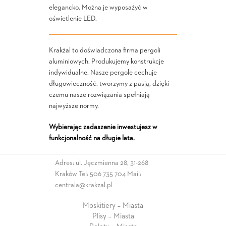
elegancko. Można je wyposażyć w
oświetlenie LED.
Krakżal to doświadczona firma pergoli
aluminiowych. Produkujemy konstrukcje
indywidualne. Nasze pergole cechuje
długowieczność. tworzymy z pasją, dzięki
czemu nasze rozwiązania spełniają
najwyższe normy.
Wybierając zadaszenie inwestujesz w
funkcjonalność na długie lata.
Adres: ul. Jęczmienna 28, 31-268
Kraków Tel:
506 735 704
Mail:
centrala@krakzal.pl
Moskitiery – Miasta
Plisy – Miasta