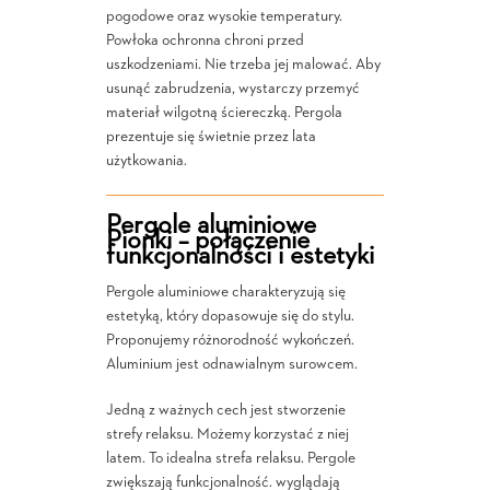
pogodowe oraz wysokie temperatury.
Powłoka ochronna chroni przed
uszkodzeniami. Nie trzeba jej malować. Aby
usunąć zabrudzenia, wystarczy przemyć
materiał wilgotną ściereczką. Pergola
prezentuje się świetnie przez lata
użytkowania.
Pergole aluminiowe
Pionki – połączenie
funkcjonalności i estetyki
Pergole aluminiowe charakteryzują się
estetyką, który dopasowuje się do stylu.
Proponujemy różnorodność wykończeń.
Aluminium jest odnawialnym surowcem.
Jedną z ważnych cech jest stworzenie
strefy relaksu. Możemy korzystać z niej
latem. To idealna strefa relaksu. Pergole
zwiększają funkcjonalność. wyglądają