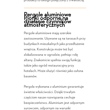
produkty to design połączony z trwałością.
Pergole aluminiowe
Pionki odporne na
działanie czynników
atmosferycznych
Pergole aluminiowe mają szerokie
zastosowanie. Używane są na tarasach przy
budynkach mieszkalnych jako przedłużenie
wnętrza. Konstrukcja może też być
zlokalizowana w ogrodzie, pełniąc rolę
altany. Znakomicie spełnia swoją funkcję
także jako ogród restauracyjny przy
hotelach. Może służyć również jako osłona
basenów.
Pergola wykonana z aluminium gwarantuje
świetne właściwości. Dzięki trwałym
częściom nasze rozwiązania cechuje
bezpieczeństwo. Aluminium jest odpornym
surowcem, odpornym na warunki