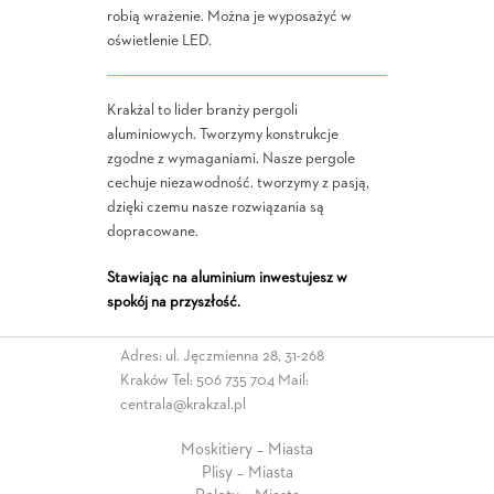
robią wrażenie. Można je wyposażyć w
oświetlenie LED.
Krakżal to lider branży pergoli
aluminiowych. Tworzymy konstrukcje
zgodne z wymaganiami. Nasze pergole
cechuje niezawodność. tworzymy z pasją,
dzięki czemu nasze rozwiązania są
dopracowane.
Stawiając na aluminium inwestujesz w
spokój na przyszłość.
Adres: ul. Jęczmienna 28, 31-268
Kraków Tel:
506 735 704
Mail:
centrala@krakzal.pl
Moskitiery – Miasta
Plisy – Miasta