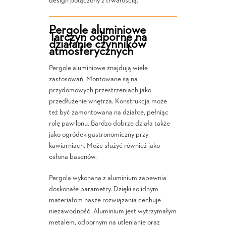
design połączony z trwałością.
Pergole aluminiowe
Tarczyn odporne na
działanie czynników
atmosferycznych
Pergole aluminiowe znajdują wiele
zastosowań. Montowane są na
przydomowych przestrzeniach jako
przedłużenie wnętrza. Konstrukcja może
też być zamontowana na działce, pełniąc
rolę pawilonu. Bardzo dobrze działa także
jako ogródek gastronomiczny przy
kawiarniach. Może służyć również jako
osłona basenów.
Pergola wykonana z aluminium zapewnia
doskonałe parametry. Dzięki solidnym
materiałom nasze rozwiązania cechuje
niezawodność. Aluminium jest wytrzymałym
metalem, odpornym na utlenianie oraz