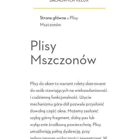
DACHOWYCH VELUX
Strona główna
»
Plisy
Mszczonów
Plisy
Mszczonów
Plisy do okien to wariant rolety skierowane
do osób stawiających na wielozadaniowość
i codzienną funkcjonalność. Użycie
mechanizmu góra-dół pozwala przysłonić
dowolną część okna. Możemy zasłonić
szybę górny fragment, dolny pas lub
wyłącznie środkową powierzchnię. Plisy
umożliwiają pełną dyskrecję, przy
jednoczesnym widoczności zewnętrznej. W