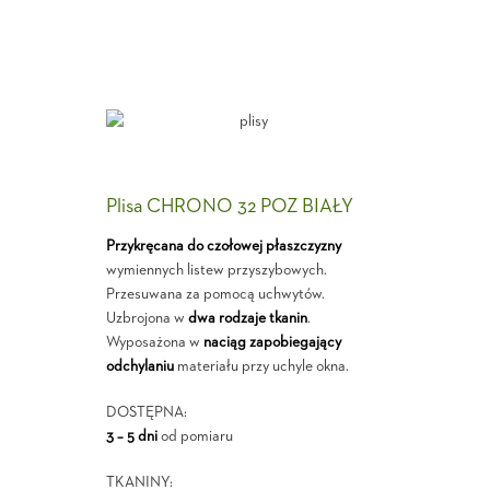
Plisa CHRONO 32 POZ BIAŁY
Przykręcana do czołowej płaszczyzny
wymiennych listew przyszybowych.
Przesuwana za pomocą uchwytów.
Uzbrojona w
dwa rodzaje tkanin
.
Wyposażona w
naciąg zapobiegający
odchylaniu
materiału przy uchyle okna.
DOSTĘPNA:
3 – 5 dni
od pomiaru
TKANINY: