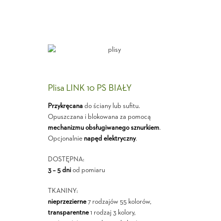
Plisa LINK 10 PS BIAŁY
Przykręcana
do ściany lub sufitu.
Opuszczana i blokowana za pomocą
mechanizmu obsługiwanego sznurkiem
.
Opcjonalnie
napęd elektryczny
.
DOSTĘPNA:
3 – 5 dni
od pomiaru
TKANINY:
nieprzezierne
7 rodzajów 55 kolorów,
transparentne
1 rodzaj 3 kolory,