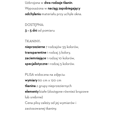
Uzbrojona w
dwa rodzaje tkanin
.
Wyposażona w
naciąg zapobiegający
odchylaniu
materiału przy uchyle okna.
DOSTĘPNA:
3 – 5 dni
od pomiaru
TKANINY:
nieprzezierne
7 rodzajów 55 kolorów,
transparentne
1 rodzaj 3 kolory,
zaciemniające
1 rodzaj 10 kolorów,
specjalistyczne
1 rodzaj 5 kolorów.
PLISA widoczna na zdjęciu:
wymiary
60 cm x 120 cm
tkanina
z grupy nieprzeziernych
elementy
białe (dostępne również brązowe
lub srebrne)
Cena plisy zależy od jej wymiarów i
zastosowanej tkaniny.