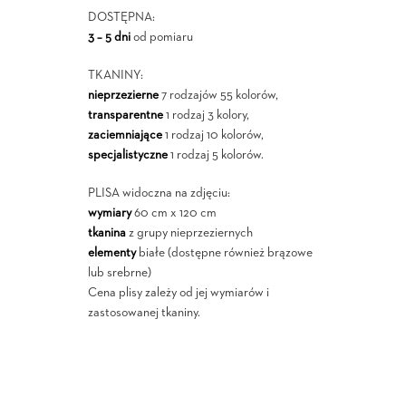
DOSTĘPNA:
3 – 5 dni
od pomiaru
TKANINY:
nieprzezierne
7 rodzajów 55 kolorów,
transparentne
1 rodzaj 3 kolory,
zaciemniające
1 rodzaj 10 kolorów,
specjalistyczne
1 rodzaj 5 kolorów.
PLISA widoczna na zdjęciu:
wymiary
60 cm x 120 cm
tkanina
z grupy nieprzeziernych
elementy
białe (dostępne również brązowe
lub srebrne)
Cena plisy zależy od jej wymiarów i
zastosowanej tkaniny.