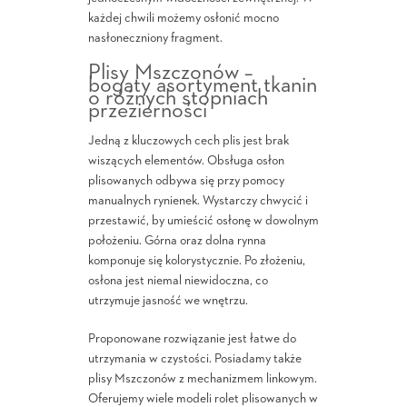
każdej chwili możemy osłonić mocno
nasłoneczniony fragment.
Plisy Mszczonów –
bogaty asortyment tkanin
o różnych stopniach
przezierności
Jedną z kluczowych cech plis jest brak
wiszących elementów. Obsługa osłon
plisowanych odbywa się przy pomocy
manualnych rynienek. Wystarczy chwycić i
przestawić, by umieścić osłonę w dowolnym
położeniu. Górna oraz dolna rynna
komponuje się kolorystycznie. Po złożeniu,
osłona jest niemal niewidoczna, co
utrzymuje jasność we wnętrzu.
Proponowane rozwiązanie jest łatwe do
utrzymania w czystości. Posiadamy także
plisy Mszczonów z mechanizmem linkowym.
Oferujemy wiele modeli rolet plisowanych w