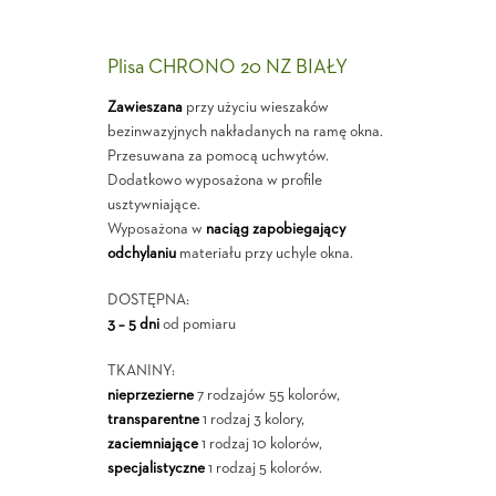
Plisa CHRONO 20 NZ BIAŁY
Zawieszana
przy użyciu wieszaków
bezinwazyjnych nakładanych na ramę okna.
Przesuwana za pomocą uchwytów.
Dodatkowo wyposażona w profile
usztywniające.
Wyposażona w
naciąg zapobiegający
odchylaniu
materiału przy uchyle okna.
DOSTĘPNA:
3 – 5 dni
od pomiaru
TKANINY:
nieprzezierne
7 rodzajów 55 kolorów,
transparentne
1 rodzaj 3 kolory,
zaciemniające
1 rodzaj 10 kolorów,
specjalistyczne
1 rodzaj 5 kolorów.