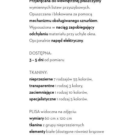
Przykręcana do wewnętrznej płaszczyzny
wymiennych listew przyszybowych.
Opuszczana i blokowana za pomocą
mechanizmu obsługiwanego sznurkiem
.
Wyposażona w
naciąg zapobiegający
odchylaniu
materiału przy uchyle okna.
Opcjonalnie
napęd elektryczny
.
DOSTĘPNA:
3 – 5 dni
od pomiaru
TKANINY:
nieprzezierne
7 rodzajów 55 kolorów,
transparentne
1 rodzaj 3 kolory,
zaciemniające
1 rodzaj 10 kolorów,
specjalistyczne
1 rodzaj 5 kolorów.
PLISA widoczna na zdjęciu:
wymiary
60 cm x 120 cm
tkanina
z grupy nieprzeziernych
elementy
białe (dostępne również brązowe