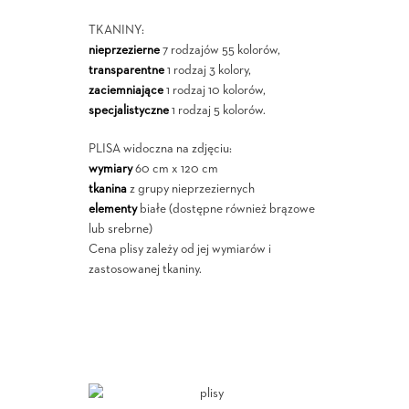
TKANINY:
nieprzezierne
7 rodzajów 55 kolorów,
transparentne
1 rodzaj 3 kolory,
zaciemniające
1 rodzaj 10 kolorów,
specjalistyczne
1 rodzaj 5 kolorów.
PLISA widoczna na zdjęciu:
wymiary
60 cm x 120 cm
tkanina
z grupy nieprzeziernych
elementy
białe (dostępne również brązowe
lub srebrne)
Cena plisy zależy od jej wymiarów i
zastosowanej tkaniny.