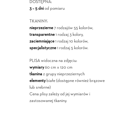
DOSTĘPNA:
3 – 5 dni
od pomiaru
TKANINY:
nieprzezierne
7 rodzajów 55 kolorów,
transparentne
1 rodzaj 3 kolory,
zaciemniające
1 rodzaj 10 kolorów,
specjalistyczne
1 rodzaj 5 kolorów.
PLISA widoczna na zdjęciu:
wymiary
60 cm x 120 cm
tkanina
z grupy nieprzeziernych
elementy
białe (dostępne również brązowe
lub srebrne)
Cena plisy zależy od jej wymiarów i
zastosowanej tkaniny.