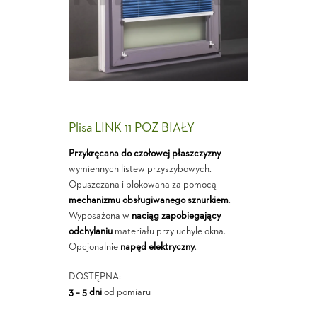
Plisa LINK 11 POZ BIAŁY
Przykręcana do czołowej płaszczyzny
wymiennych listew przyszybowych.
Opuszczana i blokowana za pomocą
mechanizmu obsługiwanego sznurkiem
.
Wyposażona w
naciąg zapobiegający
odchylaniu
materiału przy uchyle okna.
Opcjonalnie
napęd elektryczny
.
DOSTĘPNA:
3 – 5 dni
od pomiaru