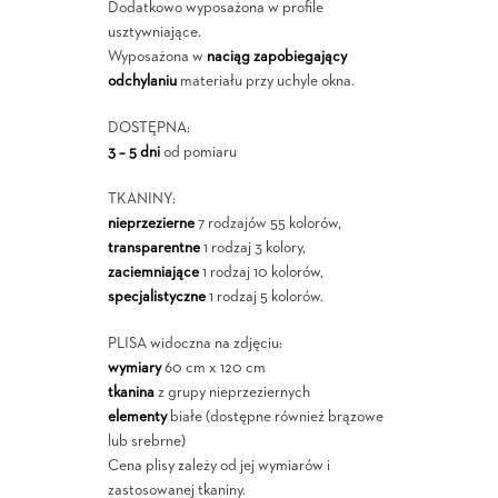
Dodatkowo wyposażona w profile
usztywniające.
Wyposażona w
naciąg zapobiegający
odchylaniu
materiału przy uchyle okna.
DOSTĘPNA:
3 – 5 dni
od pomiaru
TKANINY:
nieprzezierne
7 rodzajów 55 kolorów,
transparentne
1 rodzaj 3 kolory,
zaciemniające
1 rodzaj 10 kolorów,
specjalistyczne
1 rodzaj 5 kolorów.
PLISA widoczna na zdjęciu:
wymiary
60 cm x 120 cm
tkanina
z grupy nieprzeziernych
elementy
białe (dostępne również brązowe
lub srebrne)
Cena plisy zależy od jej wymiarów i
zastosowanej tkaniny.