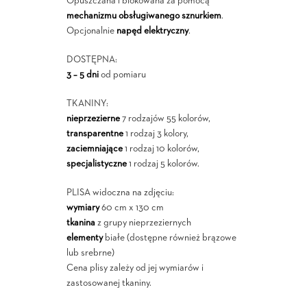
Opuszczana i blokowana za pomocą
mechanizmu obsługiwanego sznurkiem
.
Opcjonalnie
napęd elektryczny
.
DOSTĘPNA:
3 – 5 dni
od pomiaru
TKANINY:
nieprzezierne
7 rodzajów 55 kolorów,
transparentne
1 rodzaj 3 kolory,
zaciemniające
1 rodzaj 10 kolorów,
specjalistyczne
1 rodzaj 5 kolorów.
PLISA widoczna na zdjęciu:
wymiary
60 cm x 130 cm
tkanina
z grupy nieprzeziernych
elementy
białe (dostępne również brązowe
lub srebrne)
Cena plisy zależy od jej wymiarów i
zastosowanej tkaniny.