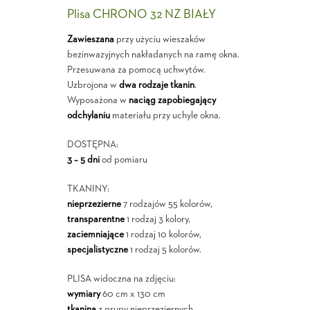
Plisa CHRONO 32 NZ BIAŁY
Zawieszana
przy użyciu wieszaków
bezinwazyjnych nakładanych na ramę okna.
Przesuwana za pomocą uchwytów.
Uzbrojona w
dwa rodzaje tkanin
.
Wyposażona w
naciąg zapobiegający
odchylaniu
materiału przy uchyle okna.
DOSTĘPNA:
3 – 5 dni
od pomiaru
TKANINY:
nieprzezierne
7 rodzajów 55 kolorów,
transparentne
1 rodzaj 3 kolory,
zaciemniające
1 rodzaj 10 kolorów,
specjalistyczne
1 rodzaj 5 kolorów.
PLISA widoczna na zdjęciu:
wymiary
60 cm x 130 cm
tkanina
z grupy nieprzeziernych