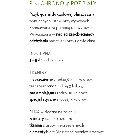
Plisa CHRONO 41 POZ BIAŁY
Przykręcana do czołowej płaszczyzny
wymiennych listew przyszybowych.
Przesuwana za pomocą uchwytów.
Wyposażona w
naciąg zapobiegający
odchylaniu
materiału przy uchyle okna.
DOSTĘPNA:
3 – 5 dni
od pomiaru
TKANINY:
nieprzezierne
7 rodzajów 55 kolorów,
transparentne
1 rodzaj 3 kolory,
zaciemniające
1 rodzaj 10 kolorów,
specjalistyczne
1 rodzaj 5 kolorów.
PLISA widoczna na zdjęciu:
wymiary
60 cm x 120 cm
tkanina
z grupy nieprzeziernych
elementy
białe (dostępne również brązowe