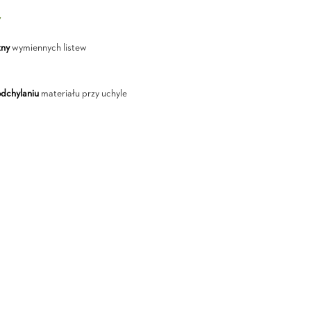
Y
zny
wymiennych listew
odchylaniu
materiału przy uchyle