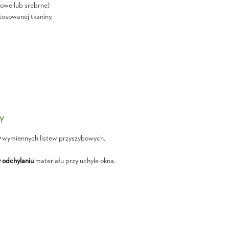
owe lub srebrne)
tosowanej tkaniny.
ŁY
y
wymiennych listew przyszybowych.
 odchylaniu
materiału przy uchyle okna.