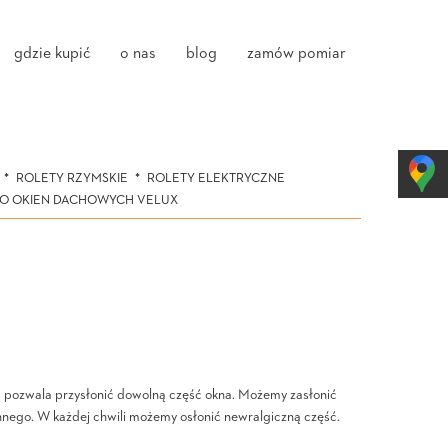
gdzie kupić
o nas
blog
zamów pomiar
ROLETY RZYMSKIE
ROLETY ELEKTRYCZNE
DO OKIEN DACHOWYCH VELUX
wa pozwala przysłonić dowolną część okna. Możemy zasłonić
ennego. W każdej chwili możemy osłonić newralgiczną część.