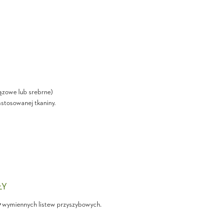
ązowe lub srebrne)
astosowanej tkaniny.
ŁY
y
wymiennych listew przyszybowych.