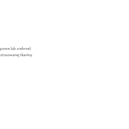
ązowe lub srebrne)
astosowanej tkaniny.