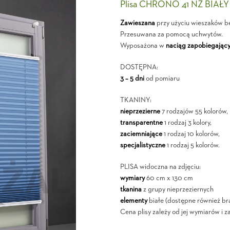
Plisa CHRONO 41 NZ BIAŁY
Zawieszana
przy użyciu wieszaków b
Przesuwana za pomocą uchwytów.
Wyposażona w
naciąg zapobiegający
DOSTĘPNA:
3 – 5 dni
od pomiaru
TKANINY:
nieprzezierne
7 rodzajów 55 kolorów,
transparentne
1 rodzaj 3 kolory,
zaciemniające
1 rodzaj 10 kolorów,
specjalistyczne
1 rodzaj 5 kolorów.
PLISA widoczna na zdjęciu:
wymiary
60 cm x 130 cm
tkanina
z grupy nieprzeziernych
elementy
białe (dostępne również br
Cena plisy zależy od jej wymiarów i z