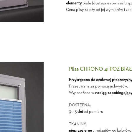
elementy
białe (dostępne również brąz
Cena plisy zależy od jej wymiarów i zas
Plisa CHRONO 41 POZ BIA
Przykręcana do czołowej płaszczyzn
Przesuwana za pomocą uchwytów.
Wyposażona w
naciąg zapobiegający
DOSTĘPNA:
3 – 5 dni
od pomiaru
TKANINY:
nieprzezierne
7 rodzajów 55 kolorów,