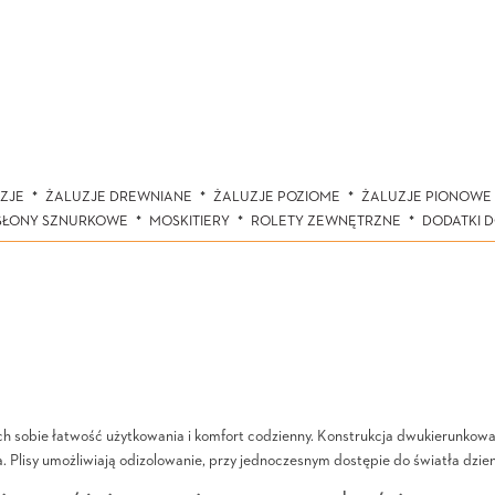
ZJE
ŻALUZJE DREWNIANE
ŻALUZJE POZIOME
ŻALUZJE PIONOWE
SŁONY SZNURKOWE
MOSKITIERY
ROLETY ZEWNĘTRZNE
DODATKI 
ych sobie łatwość użytkowania i komfort codzienny. Konstrukcja dwukierunko
a. Plisy umożliwiają odizolowanie, przy jednoczesnym dostępie do światła dzi