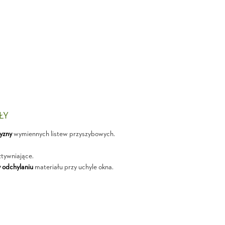
ŁY
yzny
wymiennych listew przyszybowych.
tywniające.
 odchylaniu
materiału przy uchyle okna.