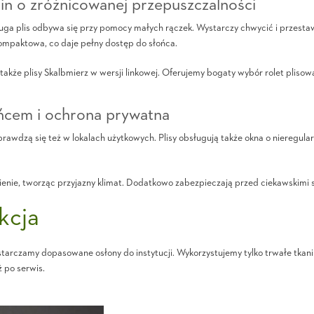
nin o zróżnicowanej przepuszczalności
sługa plis odbywa się przy pomocy małych rączek. Wystarczy chwycić i przesta
 kompaktowa, co daje pełny dostęp do słońca.
akże plisy Skalbmierz w wersji linkowej. Oferujemy bogaty wybór rolet plisow
ońcem i ochrona prywatna
Sprawdzą się też w lokalach użytkowych. Plisy obsługują także okna o nieregu
enie, tworząc przyjazny klimat. Dodatkowo zabezpieczają przed ciekawskimi s
kcja
ostarczamy dopasowane osłony do instytucji. Wykorzystujemy tylko trwałe tkan
ż po serwis.