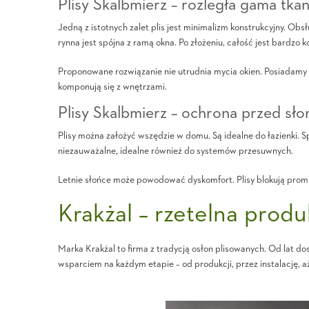
Plisy Skalbmierz – rozległa gama tka
Jedną z istotnych zalet plis jest minimalizm konstrukcyjny. Ob
rynna jest spójna z ramą okna. Po złożeniu, całość jest bardzo
Proponowane rozwiązanie nie utrudnia mycia okien. Posiadamy t
komponują się z wnętrzami.
Plisy Skalbmierz – ochrona przed sł
Plisy można założyć wszędzie w domu. Są idealne do łazienki. 
niezauważalne, idealne również do systemów przesuwnych.
Letnie słońce może powodować dyskomfort. Plisy blokują promi
Krakżal – rzetelna produ
Marka Krakżal to firma z tradycją osłon plisowanych. Od lat d
wsparciem na każdym etapie – od produkcji, przez instalację, a