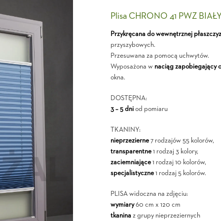
Plisa CHRONO 41 PWZ BIAŁ
Przykręcana do wewnętrznej płaszczy
przyszybowych.
Przesuwana za pomocą uchwytów.
Wyposażona w
naciąg zapobiegający 
okna.
DOSTĘPNA:
3 – 5 dni
od pomiaru
TKANINY:
nieprzezierne
7 rodzajów 55 kolorów,
transparentne
1 rodzaj 3 kolory,
zaciemniające
1 rodzaj 10 kolorów,
specjalistyczne
1 rodzaj 5 kolorów.
PLISA widoczna na zdjęciu:
wymiary
60 cm x 120 cm
tkanina
z grupy nieprzeziernych