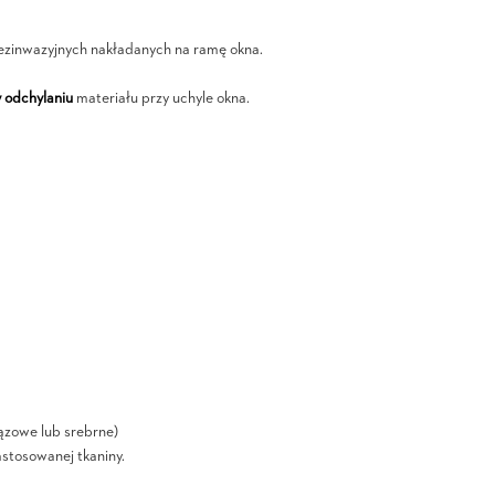
ezinwazyjnych nakładanych na ramę okna.
 odchylaniu
materiału przy uchyle okna.
ązowe lub srebrne)
astosowanej tkaniny.