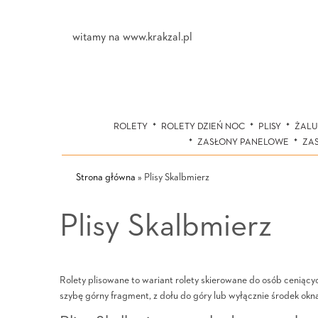
witamy na www.krakzal.pl
ROLETY
ROLETY DZIEŃ NOC
PLISY
ŻALU
ZASŁONY PANELOWE
ZA
Strona główna
»
Plisy Skalbmierz
Plisy Skalbmierz
Rolety plisowane to wariant rolety skierowane do osób ceniąc
szybę górny fragment, z dołu do góry lub wyłącznie środek okn