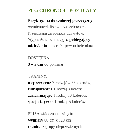
Plisa CHRONO 41 POZ BIAŁY
Przykręcana do czołowej płaszczyzny
wymiennych listew przyszybowych.
Przesuwana za pomocą uchwytów.
Wyposażona w
naciąg zapobiegający
odchylaniu
materiału przy uchyle okna.
DOSTĘPNA:
3 – 5 dni
od pomiaru
TKANINY:
nieprzezierne
7 rodzajów 55 kolorów,
transparentne
1 rodzaj 3 kolory,
zaciemniające
1 rodzaj 10 kolorów,
specjalistyczne
1 rodzaj 5 kolorów.
PLISA widoczna na zdjęciu:
wymiary
60 cm x 120 cm
tkanina
z grupy nieprzeziernych