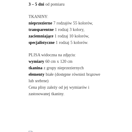
3 – 5 dni
od pomiaru
TKANINY:
nieprzezierne
7 rodzajów 55 kolorów,
transparentne
1 rodzaj 3 kolory,
zaciemniające
1 rodzaj 10 kolorów,
specjalistyczne
1 rodzaj 5 kolorów.
PLISA widoczna na zdjęciu:
wymiary
60 cm x 120 cm
tkanina
z grupy nieprzeziernych
elementy
białe (dostępne również brązowe
lub srebrne)
Cena plisy zależy od jej wymiarów i
zastosowanej tkaniny.