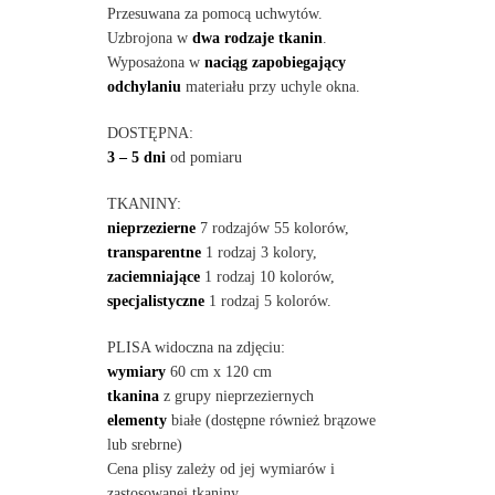
Przesuwana za pomocą uchwytów.
Uzbrojona w
dwa rodzaje tkanin
.
Wyposażona w
naciąg zapobiegający
odchylaniu
materiału przy uchyle okna.
DOSTĘPNA:
3 – 5 dni
od pomiaru
TKANINY:
nieprzezierne
7 rodzajów 55 kolorów,
transparentne
1 rodzaj 3 kolory,
zaciemniające
1 rodzaj 10 kolorów,
specjalistyczne
1 rodzaj 5 kolorów.
PLISA widoczna na zdjęciu:
wymiary
60 cm x 120 cm
tkanina
z grupy nieprzeziernych
elementy
białe (dostępne również brązowe
lub srebrne)
Cena plisy zależy od jej wymiarów i
zastosowanej tkaniny.