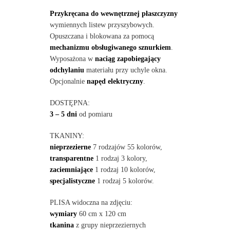
Przykręcana do wewnętrznej płaszczyzny
wymiennych listew przyszybowych.
Opuszczana i blokowana za pomocą
mechanizmu obsługiwanego sznurkiem
.
Wyposażona w
naciąg zapobiegający
odchylaniu
materiału przy uchyle okna.
Opcjonalnie
napęd elektryczny
.
DOSTĘPNA:
3 – 5 dni
od pomiaru
TKANINY:
nieprzezierne
7 rodzajów 55 kolorów,
transparentne
1 rodzaj 3 kolory,
zaciemniające
1 rodzaj 10 kolorów,
specjalistyczne
1 rodzaj 5 kolorów.
PLISA widoczna na zdjęciu:
wymiary
60 cm x 120 cm
tkanina
z grupy nieprzeziernych