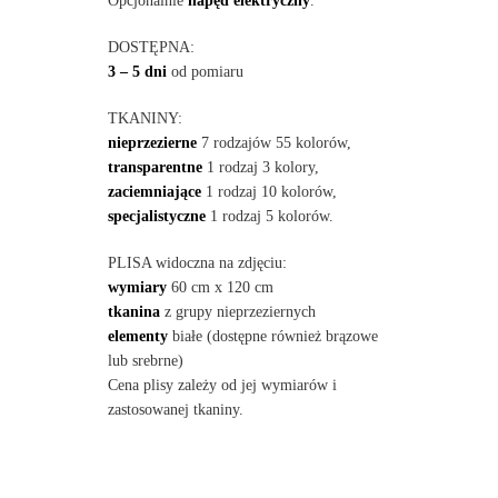
Opcjonalnie
napęd elektryczny
.
DOSTĘPNA:
3 – 5 dni
od pomiaru
TKANINY:
nieprzezierne
7 rodzajów 55 kolorów,
transparentne
1 rodzaj 3 kolory,
zaciemniające
1 rodzaj 10 kolorów,
specjalistyczne
1 rodzaj 5 kolorów.
PLISA widoczna na zdjęciu:
wymiary
60 cm x 120 cm
tkanina
z grupy nieprzeziernych
elementy
białe (dostępne również brązowe
lub srebrne)
Cena plisy zależy od jej wymiarów i
zastosowanej tkaniny.