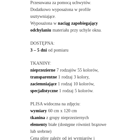
Przesuwana za pomocą uchwytów.
Dodatkowo wyposażona w profile
usztywniające.
Wyposażona w
naciąg zapobiegający
odchylaniu
materiału przy uchyle okna.
DOSTĘPNA:
3 – 5 dni
od pomiaru
TKANINY:
nieprzezierne
7 rodzajów 55 kolorów,
transparentne
1 rodzaj 3 kolory,
zaciemniające
1 rodzaj 10 kolorów,
specjalistyczne
1 rodzaj 5 kolorów.
PLISA widoczna na zdjęciu:
wymiary
60 cm x 120 cm
tkanina
z grupy nieprzeziernych
elementy
białe (dostępne również brązowe
lub srebrne)
Cena plisy zależy od jej wymiarów i