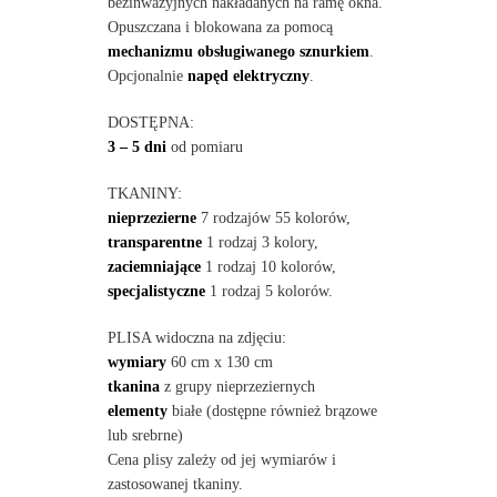
bezinwazyjnych nakładanych na ramę okna.
Opuszczana i blokowana za pomocą
mechanizmu obsługiwanego sznurkiem
.
Opcjonalnie
napęd elektryczny
.
DOSTĘPNA:
3 – 5 dni
od pomiaru
TKANINY:
nieprzezierne
7 rodzajów 55 kolorów,
transparentne
1 rodzaj 3 kolory,
zaciemniające
1 rodzaj 10 kolorów,
specjalistyczne
1 rodzaj 5 kolorów.
PLISA widoczna na zdjęciu:
wymiary
60 cm x 130 cm
tkanina
z grupy nieprzeziernych
elementy
białe (dostępne również brązowe
lub srebrne)
Cena plisy zależy od jej wymiarów i
zastosowanej tkaniny.