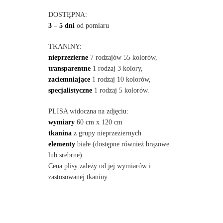
DOSTĘPNA:
3 – 5 dni
od pomiaru
TKANINY:
nieprzezierne
7 rodzajów 55 kolorów,
transparentne
1 rodzaj 3 kolory,
zaciemniające
1 rodzaj 10 kolorów,
specjalistyczne
1 rodzaj 5 kolorów.
PLISA widoczna na zdjęciu:
wymiary
60 cm x 120 cm
tkanina
z grupy nieprzeziernych
elementy
białe (dostępne również brązowe
lub srebrne)
Cena plisy zależy od jej wymiarów i
zastosowanej tkaniny.