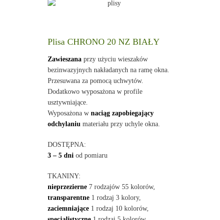
Plisa CHRONO 20 NZ BIAŁY
Zawieszana
przy użyciu wieszaków
bezinwazyjnych nakładanych na ramę okna.
Przesuwana za pomocą uchwytów.
Dodatkowo wyposażona w profile
usztywniające.
Wyposażona w
naciąg zapobiegający
odchylaniu
materiału przy uchyle okna.
DOSTĘPNA:
3 – 5 dni
od pomiaru
TKANINY:
nieprzezierne
7 rodzajów 55 kolorów,
transparentne
1 rodzaj 3 kolory,
zaciemniające
1 rodzaj 10 kolorów,
specjalistyczne
1 rodzaj 5 kolorów.