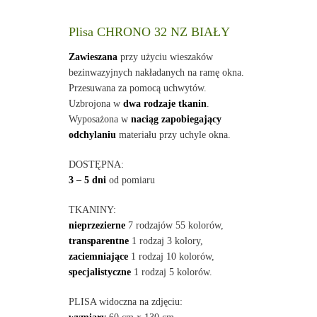
Plisa CHRONO 32 NZ BIAŁY
Zawieszana
przy użyciu wieszaków
bezinwazyjnych nakładanych na ramę okna.
Przesuwana za pomocą uchwytów.
Uzbrojona w
dwa rodzaje tkanin
.
Wyposażona w
naciąg zapobiegający
odchylaniu
materiału przy uchyle okna.
DOSTĘPNA:
3 – 5 dni
od pomiaru
TKANINY:
nieprzezierne
7 rodzajów 55 kolorów,
transparentne
1 rodzaj 3 kolory,
zaciemniające
1 rodzaj 10 kolorów,
specjalistyczne
1 rodzaj 5 kolorów.
PLISA widoczna na zdjęciu: