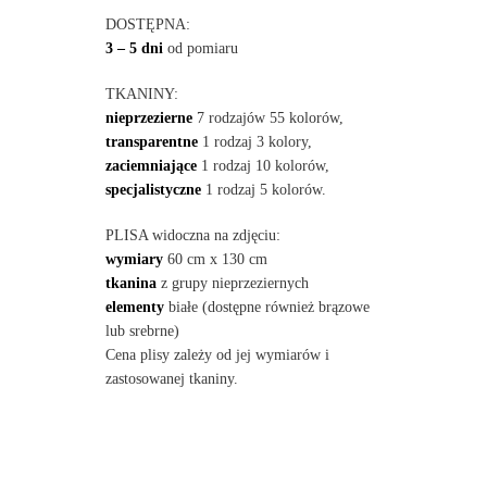
DOSTĘPNA:
3 – 5 dni
od pomiaru
TKANINY:
nieprzezierne
7 rodzajów 55 kolorów,
transparentne
1 rodzaj 3 kolory,
zaciemniające
1 rodzaj 10 kolorów,
specjalistyczne
1 rodzaj 5 kolorów.
PLISA widoczna na zdjęciu:
wymiary
60 cm x 130 cm
tkanina
z grupy nieprzeziernych
elementy
białe (dostępne również brązowe
lub srebrne)
Cena plisy zależy od jej wymiarów i
zastosowanej tkaniny.