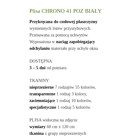
Plisa CHRONO 41 POZ BIAŁY
Przykręcana do czołowej płaszczyzny
wymiennych listew przyszybowych.
Przesuwana za pomocą uchwytów.
Wyposażona w
naciąg zapobiegający
odchylaniu
materiału przy uchyle okna.
DOSTĘPNA:
3 – 5 dni
od pomiaru
TKANINY:
nieprzezierne
7 rodzajów 55 kolorów,
transparentne
1 rodzaj 3 kolory,
zaciemniające
1 rodzaj 10 kolorów,
specjalistyczne
1 rodzaj 5 kolorów.
PLISA widoczna na zdjęciu:
wymiary
60 cm x 120 cm
tkanina
z grupy nieprzeziernych