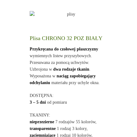
Plisa CHRONO 32 POZ BIAŁY
Przykręcana do czołowej płaszczyzny
wymiennych listew przyszybowych.
Przesuwana za pomocą uchwytów.
Uzbrojona w
dwa rodzaje tkanin
.
Wyposażona w
naciąg zapobiegający
odchylaniu
materiału przy uchyle okna.
DOSTĘPNA:
3 – 5 dni
od pomiaru
TKANINY:
nieprzezierne
7 rodzajów 55 kolorów,
transparentne
1 rodzaj 3 kolory,
zaciemniające
1 rodzaj 10 kolorów,