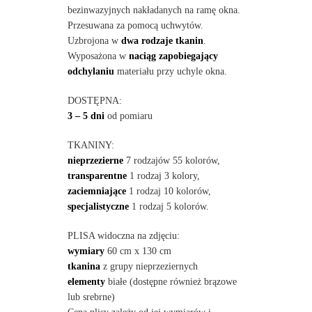
bezinwazyjnych nakładanych na ramę okna.
Przesuwana za pomocą uchwytów.
Uzbrojona w
dwa rodzaje tkanin
.
Wyposażona w
naciąg zapobiegający
odchylaniu
materiału przy uchyle okna.
DOSTĘPNA:
3 – 5 dni
od pomiaru
TKANINY:
nieprzezierne
7 rodzajów 55 kolorów,
transparentne
1 rodzaj 3 kolory,
zaciemniające
1 rodzaj 10 kolorów,
specjalistyczne
1 rodzaj 5 kolorów.
PLISA widoczna na zdjęciu:
wymiary
60 cm x 130 cm
tkanina
z grupy nieprzeziernych
elementy
białe (dostępne również brązowe
lub srebrne)