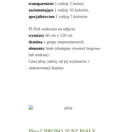
transparentne
1 rodzaj 3 kolory,
zaciemniające
1 rodzaj 10 kolorów,
specjalistyczne
1 rodzaj 5 kolorów.
PLISA widoczna na zdjęciu:
wymiary
60 cm x 120 cm
tkanina
z grupy nieprzeziernych
elementy
białe (dostępne również brązowe
lub srebrne)
Cena plisy zależy od jej wymiarów i
zastosowanej tkaniny.
Plisa CHRONO 20 NZ BIAŁY