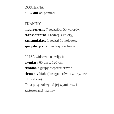
DOSTĘPNA:
3 – 5 dni
od pomiaru
TKANINY:
nieprzezierne
7 rodzajów 55 kolorów,
transparentne
1 rodzaj 3 kolory,
zaciemniające
1 rodzaj 10 kolorów,
specjalistyczne
1 rodzaj 5 kolorów.
PLISA widoczna na zdjęciu:
wymiary
60 cm x 120 cm
tkanina
z grupy nieprzeziernych
elementy
białe (dostępne również brązowe
lub srebrne)
Cena plisy zależy od jej wymiarów i
zastosowanej tkaniny.