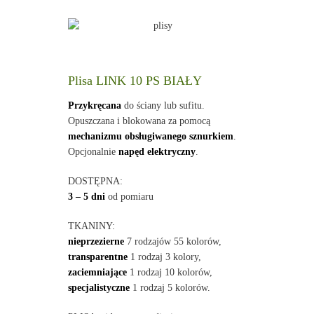
Plisa LINK 10 PS BIAŁY
Przykręcana
do ściany lub sufitu.
Opuszczana i blokowana za pomocą
mechanizmu obsługiwanego sznurkiem
.
Opcjonalnie
napęd elektryczny
.
DOSTĘPNA:
3 – 5 dni
od pomiaru
TKANINY:
nieprzezierne
7 rodzajów 55 kolorów,
transparentne
1 rodzaj 3 kolory,
zaciemniające
1 rodzaj 10 kolorów,
specjalistyczne
1 rodzaj 5 kolorów.