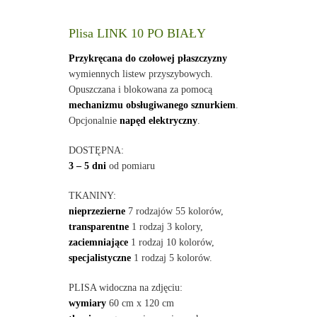
Plisa LINK 10 PO BIAŁY
Przykręcana do czołowej płaszczyzny
wymiennych listew przyszybowych.
Opuszczana i blokowana za pomocą
mechanizmu obsługiwanego sznurkiem
.
Opcjonalnie
napęd elektryczny
.
DOSTĘPNA:
3 – 5 dni
od pomiaru
TKANINY:
nieprzezierne
7 rodzajów 55 kolorów,
transparentne
1 rodzaj 3 kolory,
zaciemniające
1 rodzaj 10 kolorów,
specjalistyczne
1 rodzaj 5 kolorów.
PLISA widoczna na zdjęciu:
wymiary
60 cm x 120 cm