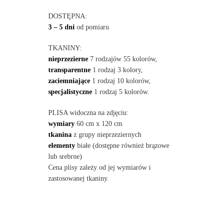
DOSTĘPNA:
3 – 5 dni
od pomiaru
TKANINY:
nieprzezierne
7 rodzajów 55 kolorów,
transparentne
1 rodzaj 3 kolory,
zaciemniające
1 rodzaj 10 kolorów,
specjalistyczne
1 rodzaj 5 kolorów.
PLISA widoczna na zdjęciu:
wymiary
60 cm x 120 cm
tkanina
z grupy nieprzeziernych
elementy
białe (dostępne również brązowe
lub srebrne)
Cena plisy zależy od jej wymiarów i
zastosowanej tkaniny.