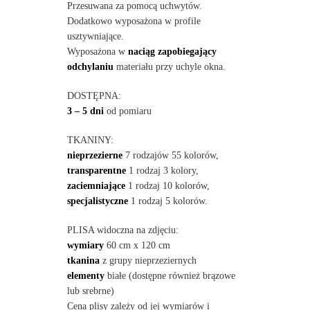
Przesuwana za pomocą uchwytów.
Dodatkowo wyposażona w profile
usztywniające.
Wyposażona w
naciąg zapobiegający
odchylaniu
materiału przy uchyle okna.
DOSTĘPNA:
3 – 5 dni
od pomiaru
TKANINY:
nieprzezierne
7 rodzajów 55 kolorów,
transparentne
1 rodzaj 3 kolory,
zaciemniające
1 rodzaj 10 kolorów,
specjalistyczne
1 rodzaj 5 kolorów.
PLISA widoczna na zdjęciu:
wymiary
60 cm x 120 cm
tkanina
z grupy nieprzeziernych
elementy
białe (dostępne również brązowe
lub srebrne)
Cena plisy zależy od jej wymiarów i