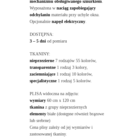
mechanizmu obsługiwanego sznurkiem
.
Wyposażona w
naciąg zapobiegający
odchylaniu
materiału przy uchyle okna.
Opcjonalnie
napęd elektryczny
.
DOSTĘPNA:
3 – 5 dni
od pomiaru
TKANINY:
nieprzezierne
7 rodzajów 55 kolorów,
transparentne
1 rodzaj 3 kolory,
zaciemniające
1 rodzaj 10 kolorów,
specjalistyczne
1 rodzaj 5 kolorów.
PLISA widoczna na zdjęciu:
wymiary
60 cm x 120 cm
tkanina
z grupy nieprzeziernych
elementy
białe (dostępne również brązowe
lub srebrne)
Cena plisy zależy od jej wymiarów i
zastosowanej tkaniny.