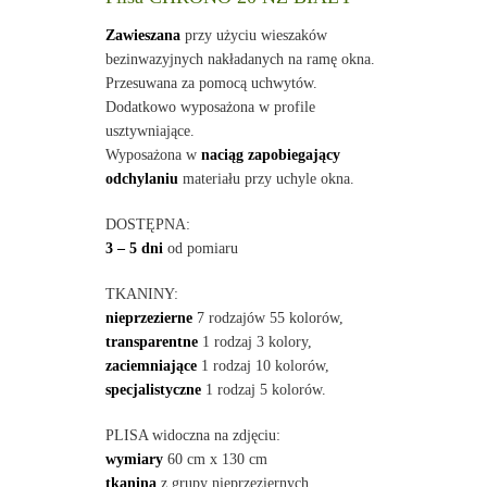
Zawieszana
przy użyciu wieszaków
bezinwazyjnych nakładanych na ramę okna.
Przesuwana za pomocą uchwytów.
Dodatkowo wyposażona w profile
usztywniające.
Wyposażona w
naciąg zapobiegający
odchylaniu
materiału przy uchyle okna.
DOSTĘPNA:
3 – 5 dni
od pomiaru
TKANINY:
nieprzezierne
7 rodzajów 55 kolorów,
transparentne
1 rodzaj 3 kolory,
zaciemniające
1 rodzaj 10 kolorów,
specjalistyczne
1 rodzaj 5 kolorów.
PLISA widoczna na zdjęciu:
wymiary
60 cm x 130 cm
tkanina
z grupy nieprzeziernych