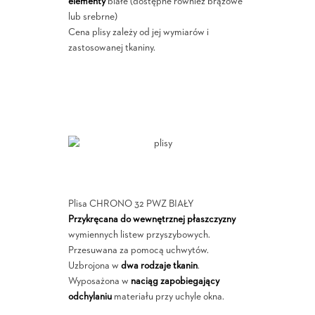
elementy
białe (dostępne również brązowe
lub srebrne)
Cena plisy zależy od jej wymiarów i
zastosowanej tkaniny.
Plisa CHRONO 32 PWZ BIAŁY
Przykręcana do wewnętrznej płaszczyzny
wymiennych listew przyszybowych.
Przesuwana za pomocą uchwytów.
Uzbrojona w
dwa rodzaje tkanin
.
Wyposażona w
naciąg zapobiegający
odchylaniu
materiału przy uchyle okna.