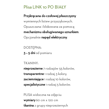
Plisa LINK 10 PO BIAŁY
Przykręcana do czołowej płaszczyzny
wymiennych listew przyszybowych.
Opuszczana i blokowana za pomocą
mechanizmu obsługiwanego sznurkiem
.
Opcjonalnie
napęd elektryczny
.
DOSTĘPNA:
3 – 5 dni
od pomiaru
TKANINY:
nieprzezierne
7 rodzajów 55 kolorów,
transparentne
1 rodzaj 3 kolory,
zaciemniające
1 rodzaj 10 kolorów,
specjalistyczne
1 rodzaj 5 kolorów.
PLISA widoczna na zdjęciu:
wymiary
60 cm x 120 cm
tkanina
z grupy nieprzeziernych