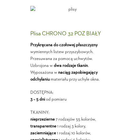
Plisa CHRONO 32 POZ BIAŁY
Przykręcana do czołowej płaszczyzny
wymiennych listew przyszybowych.
Przesuwana za pomocą uchwytów.
Uzbrojona w
dwa rodzaje tkanin
.
Wyposażona w
naciąg zapobiegający
odchylaniu
materiału przy uchyle okna.
DOSTĘPNA:
3 – 5 dni
od pomiaru
TKANINY:
nieprzezierne
7 rodzajów 55 kolorów,
transparentne
1 rodzaj 3 kolory,
zaciemniające
1 rodzaj 10 kolorów,
specjalistyczne
1 rodzaj 5 kolorów.