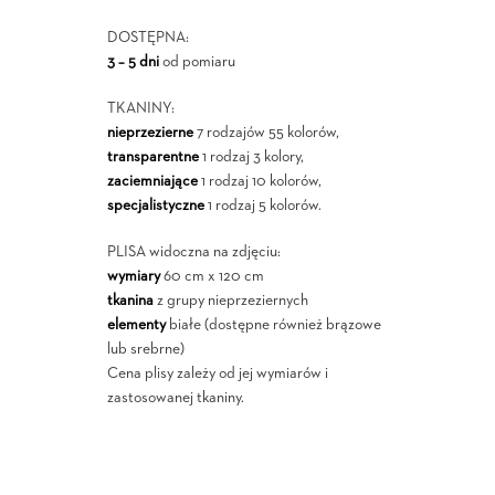
DOSTĘPNA:
3 – 5 dni
od pomiaru
TKANINY:
nieprzezierne
7 rodzajów 55 kolorów,
transparentne
1 rodzaj 3 kolory,
zaciemniające
1 rodzaj 10 kolorów,
specjalistyczne
1 rodzaj 5 kolorów.
PLISA widoczna na zdjęciu:
wymiary
60 cm x 120 cm
tkanina
z grupy nieprzeziernych
elementy
białe (dostępne również brązowe
lub srebrne)
Cena plisy zależy od jej wymiarów i
zastosowanej tkaniny.