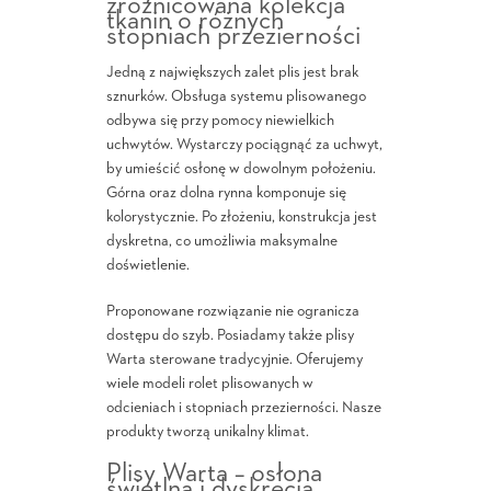
zróżnicowana kolekcja
tkanin o różnych
stopniach przezierności
Jedną z największych zalet plis jest brak
sznurków. Obsługa systemu plisowanego
odbywa się przy pomocy niewielkich
uchwytów. Wystarczy pociągnąć za uchwyt,
by umieścić osłonę w dowolnym położeniu.
Górna oraz dolna rynna komponuje się
kolorystycznie. Po złożeniu, konstrukcja jest
dyskretna, co umożliwia maksymalne
doświetlenie.
Proponowane rozwiązanie nie ogranicza
dostępu do szyb. Posiadamy także plisy
Warta sterowane tradycyjnie. Oferujemy
wiele modeli rolet plisowanych w
odcieniach i stopniach przezierności. Nasze
produkty tworzą unikalny klimat.
Plisy Warta – osłona
świetlna i dyskrecja