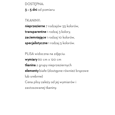
DOSTĘPNA:
3 – 5 dni
od pomiaru
TKANINY:
nieprzezierne
7 rodzajów 55 kolorów,
transparentne
1 rodzaj 3 kolory,
zaciemniające
1 rodzaj 10 kolorów,
specjalistyczne
1 rodzaj 5 kolorów.
PLISA widoczna na zdjęciu:
wymiary
60 cm x 120 cm
tkanina
z grupy nieprzeziernych
elementy
białe (dostępne również brązowe
lub srebrne)
Cena plisy zależy od jej wymiarów i
zastosowanej tkaniny.