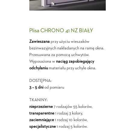
Plisa CHRONO 41 NZ BIAŁY
Zawieszana
przy użyciu wieszaków
bezinwazyjnych nakładanych na ramę okna.
Przesuwana za pomocą uchwytów.
Wyposażona w
naciąg zapobiegający
odchylaniu
materiału przy uchyle okna.
DOSTĘPNA:
3 – 5 dni
od pomiaru
TKANINY:
nieprzezierne
7 rodzajów 55 kolorów,
transparentne
1 rodzaj 3 kolory,
zaciemniające
1 rodzaj 10 kolorów,
specjalistyczne
1 rodzaj 5 kolorów.