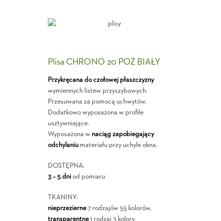
Plisa CHRONO 20 POZ BIAŁY
Przykręcana do czołowej płaszczyzny
wymiennych listew przyszybowych.
Przesuwana za pomocą uchwytów.
Dodatkowo wyposażona w profile
usztywniające.
Wyposażona w
naciąg zapobiegający
odchylaniu
materiału przy uchyle okna.
DOSTĘPNA:
3 – 5 dni
od pomiaru
TKANINY:
nieprzezierne
7 rodzajów 55 kolorów,
transparentne
1 rodzaj 3 kolory,