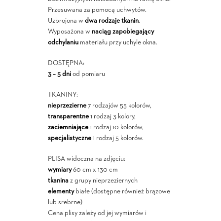
Przesuwana za pomocą uchwytów.
Uzbrojona w
dwa rodzaje tkanin
.
Wyposażona w
naciąg zapobiegający
odchylaniu
materiału przy uchyle okna.
DOSTĘPNA:
3 – 5 dni
od pomiaru
TKANINY:
nieprzezierne
7 rodzajów 55 kolorów,
transparentne
1 rodzaj 3 kolory,
zaciemniające
1 rodzaj 10 kolorów,
specjalistyczne
1 rodzaj 5 kolorów.
PLISA widoczna na zdjęciu:
wymiary
60 cm x 130 cm
tkanina
z grupy nieprzeziernych
elementy
białe (dostępne również brązowe
lub srebrne)
Cena plisy zależy od jej wymiarów i