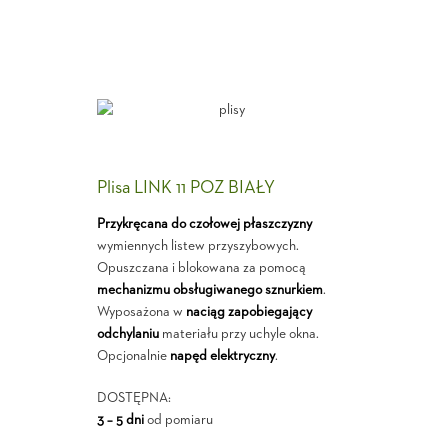
Plisa LINK 11 POZ BIAŁY
Przykręcana do czołowej płaszczyzny
wymiennych listew przyszybowych.
Opuszczana i blokowana za pomocą
mechanizmu obsługiwanego sznurkiem
.
Wyposażona w
naciąg zapobiegający
odchylaniu
materiału przy uchyle okna.
Opcjonalnie
napęd elektryczny
.
DOSTĘPNA:
3 – 5 dni
od pomiaru