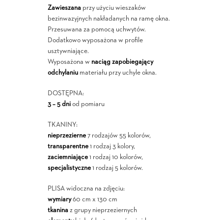
Zawieszana
przy użyciu wieszaków
bezinwazyjnych nakładanych na ramę okna.
Przesuwana za pomocą uchwytów.
Dodatkowo wyposażona w profile
usztywniające.
Wyposażona w
naciąg zapobiegający
odchylaniu
materiału przy uchyle okna.
DOSTĘPNA:
3 – 5 dni
od pomiaru
TKANINY:
nieprzezierne
7 rodzajów 55 kolorów,
transparentne
1 rodzaj 3 kolory,
zaciemniające
1 rodzaj 10 kolorów,
specjalistyczne
1 rodzaj 5 kolorów.
PLISA widoczna na zdjęciu:
wymiary
60 cm x 130 cm
tkanina
z grupy nieprzeziernych