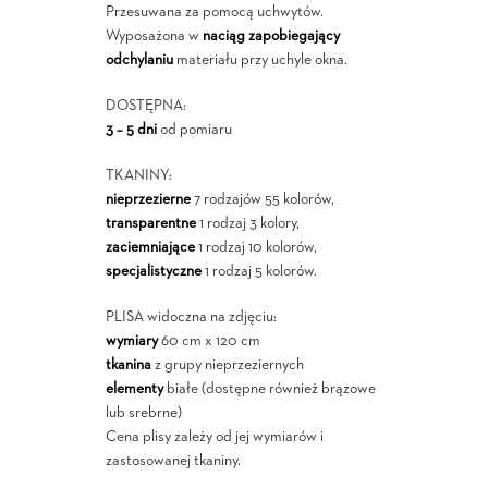
Przesuwana za pomocą uchwytów.
Wyposażona w
naciąg zapobiegający
odchylaniu
materiału przy uchyle okna.
DOSTĘPNA:
3 – 5 dni
od pomiaru
TKANINY:
nieprzezierne
7 rodzajów 55 kolorów,
transparentne
1 rodzaj 3 kolory,
zaciemniające
1 rodzaj 10 kolorów,
specjalistyczne
1 rodzaj 5 kolorów.
PLISA widoczna na zdjęciu:
wymiary
60 cm x 120 cm
tkanina
z grupy nieprzeziernych
elementy
białe (dostępne również brązowe
lub srebrne)
Cena plisy zależy od jej wymiarów i
zastosowanej tkaniny.