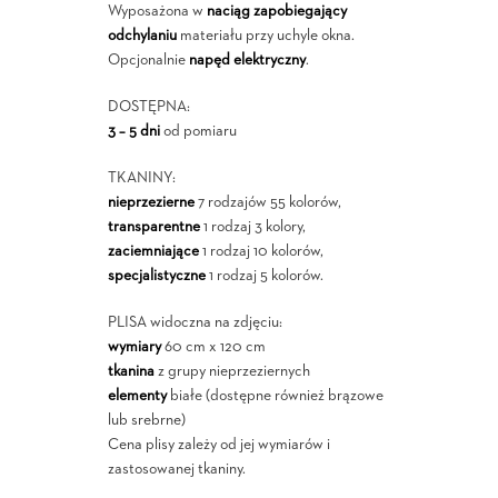
Wyposażona w
naciąg zapobiegający
odchylaniu
materiału przy uchyle okna.
Opcjonalnie
napęd elektryczny
.
DOSTĘPNA:
3 – 5 dni
od pomiaru
TKANINY:
nieprzezierne
7 rodzajów 55 kolorów,
transparentne
1 rodzaj 3 kolory,
zaciemniające
1 rodzaj 10 kolorów,
specjalistyczne
1 rodzaj 5 kolorów.
PLISA widoczna na zdjęciu:
wymiary
60 cm x 120 cm
tkanina
z grupy nieprzeziernych
elementy
białe (dostępne również brązowe
lub srebrne)
Cena plisy zależy od jej wymiarów i
zastosowanej tkaniny.