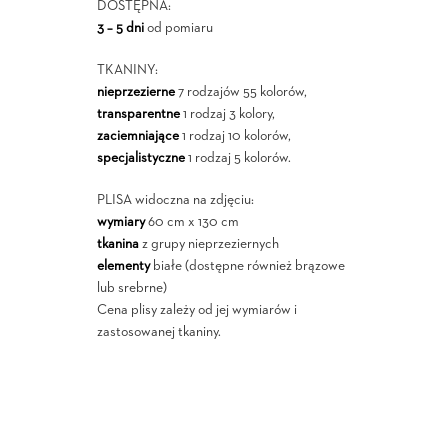
DOSTĘPNA:
3 – 5 dni
od pomiaru
TKANINY:
nieprzezierne
7 rodzajów 55 kolorów,
transparentne
1 rodzaj 3 kolory,
zaciemniające
1 rodzaj 10 kolorów,
specjalistyczne
1 rodzaj 5 kolorów.
PLISA widoczna na zdjęciu:
wymiary
60 cm x 130 cm
tkanina
z grupy nieprzeziernych
elementy
białe (dostępne również brązowe
lub srebrne)
Cena plisy zależy od jej wymiarów i
zastosowanej tkaniny.