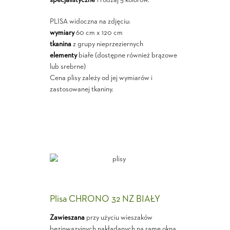
PLISA widoczna na zdjęciu:
wymiary
60 cm x 120 cm
tkanina
z grupy nieprzeziernych
elementy
białe (dostępne również brązowe
lub srebrne)
Cena plisy zależy od jej wymiarów i
zastosowanej tkaniny.
Plisa CHRONO 32 NZ BIAŁY
Zawieszana
przy użyciu wieszaków
bezinwazyjnych nakładanych na ramę okna.