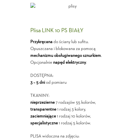
Plisa LINK 10 PS BIAŁY
Przykręcana
do ściany lub sufitu.
Opuszczana i blokowana za pomocą
mechanizmu obsługiwanego sznurkiem
.
Opcjonalnie
napęd elektryczny
.
DOSTĘPNA:
3 – 5 dni
od pomiaru
TKANINY:
nieprzezierne
7 rodzajów 55 kolorów,
transparentne
1 rodzaj 3 kolory,
zaciemniające
1 rodzaj 10 kolorów,
specjalistyczne
1 rodzaj 5 kolorów.
PLISA widoczna na zdjęciu: