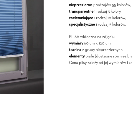
nieprzezierne
7 rodzajów 55 kolorów,
transparentne
1 rodzaj 3 kolory,
zaciemniające
1 rodzaj 10 kolorów,
specjalistyczne
1 rodzaj 5 kolorów.
PLISA widoczna na zdjęciu:
wymiary
60 cm x 120 cm
tkanina
z grupy nieprzeziernych
elementy
białe (dostępne również br
Cena plisy zależy od jej wymiarów i z