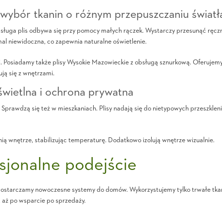
 wybór tkanin o różnym przepuszczaniu światł
bsługa plis odbywa się przy pomocy małych rączek. Wystarczy przesunąć ręczn
emal niewidoczna, co zapewnia naturalne oświetlenie.
. Posiadamy także plisy Wysokie Mazowieckie z obsługą sznurkową. Oferujemy 
ją się z wnętrzami.
świetlna i ochrona prywatna
. Sprawdzą się też w mieszkaniach. Plisy nadają się do nietypowych przeszklen
ą wnętrze, stabilizując temperaturę. Dodatkowo izolują wnętrze wizualnie.
sjonalne podejście
ostarczamy nowoczesne systemy do domów. Wykorzystujemy tylko trwałe tkanin
 aż po wsparcie po sprzedaży.