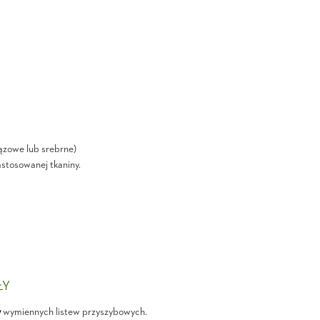
ązowe lub srebrne)
astosowanej tkaniny.
ŁY
y
wymiennych listew przyszybowych.