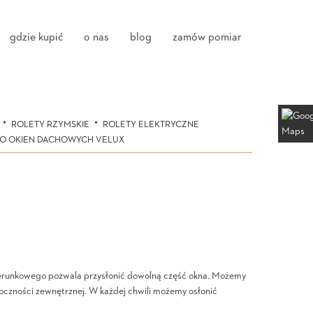
gdzie kupić
o nas
blog
zamów pomiar
ROLETY RZYMSKIE
ROLETY ELEKTRYCZNE
DO OKIEN DACHOWYCH VELUX
ierunkowego pozwala przysłonić dowolną część okna. Możemy
doczności zewnętrznej. W każdej chwili możemy osłonić