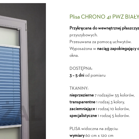
Plisa CHRONO 41 PWZ BIAŁ
Przykręcana do wewnętrznej płaszczy
przyszybowych.
Przesuwana za pomocą uchwytów.
Wyposażona w
naciąg zapobiegający 
okna.
DOSTĘPNA:
3 – 5 dni
od pomiaru
TKANINY:
nieprzezierne
7 rodzajów 55 kolorów,
transparentne
1 rodzaj 3 kolory,
zaciemniające
1 rodzaj 10 kolorów,
specjalistyczne
1 rodzaj 5 kolorów.
PLISA widoczna na zdjęciu:
wymiary
60 cm x 120 cm