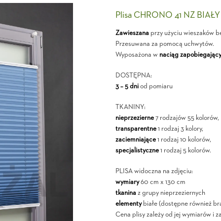
Plisa CHRONO 41 NZ BIAŁY
Zawieszana
przy użyciu wieszaków b
Przesuwana za pomocą uchwytów.
Wyposażona w
naciąg zapobiegający
DOSTĘPNA:
3 – 5 dni
od pomiaru
TKANINY:
nieprzezierne
7 rodzajów 55 kolorów,
transparentne
1 rodzaj 3 kolory,
zaciemniające
1 rodzaj 10 kolorów,
specjalistyczne
1 rodzaj 5 kolorów.
PLISA widoczna na zdjęciu:
wymiary
60 cm x 130 cm
tkanina
z grupy nieprzeziernych
elementy
białe (dostępne również br
Cena plisy zależy od jej wymiarów i z