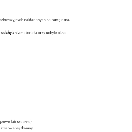
ezinwazyjnych nakładanych na ramę okna.
 odchylaniu
materiału przy uchyle okna.
ązowe lub srebrne)
astosowanej tkaniny.