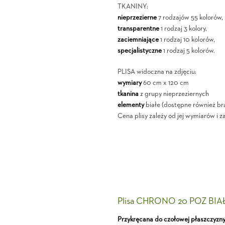
TKANINY:
nieprzezierne
7 rodzajów 55 kolorów,
transparentne
1 rodzaj 3 kolory,
zaciemniające
1 rodzaj 10 kolorów,
specjalistyczne
1 rodzaj 5 kolorów.
PLISA widoczna na zdjęciu:
wymiary
60 cm x 120 cm
tkanina
z grupy nieprzeziernych
elementy
białe (dostępne również br
Cena plisy zależy od jej wymiarów i z
Plisa CHRONO 20 POZ BIA
Przykręcana do czołowej płaszczyzn