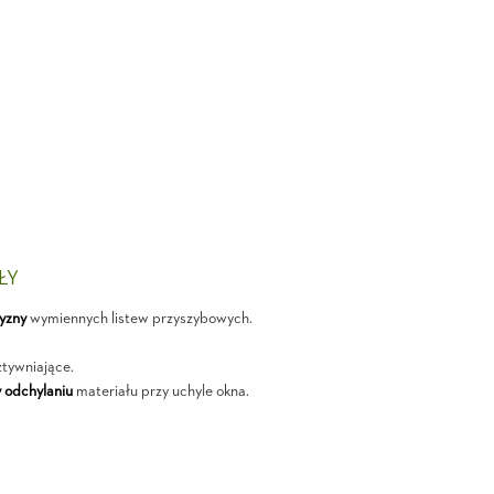
ŁY
yzny
wymiennych listew przyszybowych.
tywniające.
 odchylaniu
materiału przy uchyle okna.