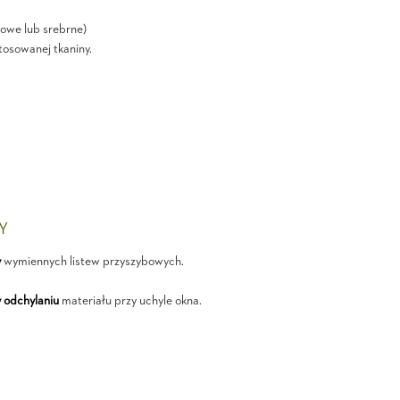
owe lub srebrne)
tosowanej tkaniny.
ŁY
y
wymiennych listew przyszybowych.
 odchylaniu
materiału przy uchyle okna.