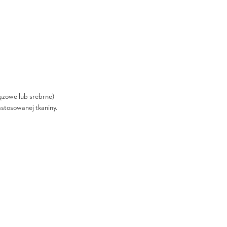
ązowe lub srebrne)
astosowanej tkaniny.