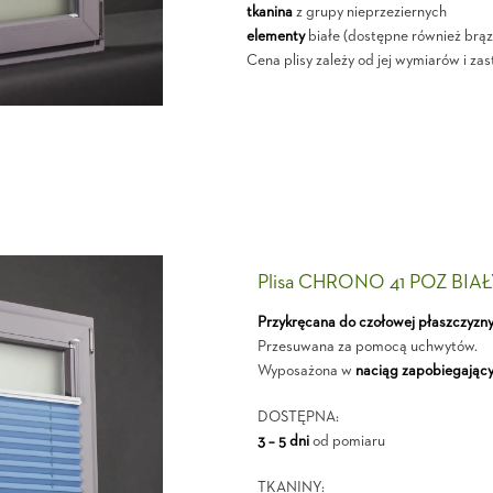
tkanina
z grupy nieprzeziernych
elementy
białe (dostępne również brąz
Cena plisy zależy od jej wymiarów i zas
Plisa CHRONO 41 POZ BIA
Przykręcana do czołowej płaszczyzn
Przesuwana za pomocą uchwytów.
Wyposażona w
naciąg zapobiegający
DOSTĘPNA:
3 – 5 dni
od pomiaru
TKANINY: