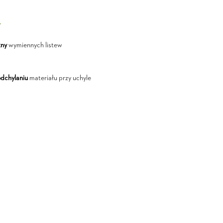
Y
zny
wymiennych listew
odchylaniu
materiału przy uchyle