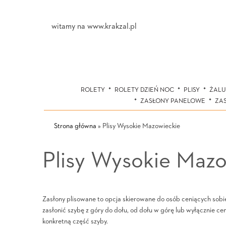
witamy na www.krakzal.pl
ROLETY
ROLETY DZIEŃ NOC
PLISY
ŻALU
ZASŁONY PANELOWE
ZA
Strona główna
»
Plisy Wysokie Mazowieckie
Plisy Wysokie Mazo
Zasłony plisowane to opcja skierowane do osób ceniących so
zasłonić szybę z góry do dołu, od dołu w górę lub wyłącznie c
konkretną część szyby.