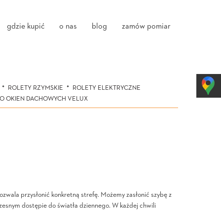
gdzie kupić
o nas
blog
zamów pomiar
ROLETY RZYMSKIE
ROLETY ELEKTRYCZNE
DO OKIEN DACHOWYCH VELUX
ozwala przysłonić konkretną strefę. Możemy zasłonić szybę z
oczesnym dostępie do światła dziennego. W każdej chwili