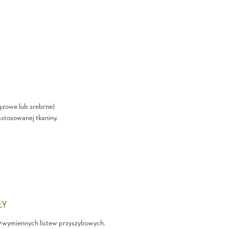
ązowe lub srebrne)
astosowanej tkaniny.
ŁY
y
wymiennych listew przyszybowych.