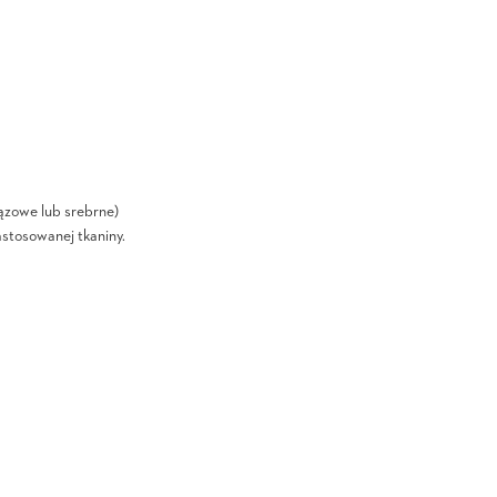
ązowe lub srebrne)
astosowanej tkaniny.