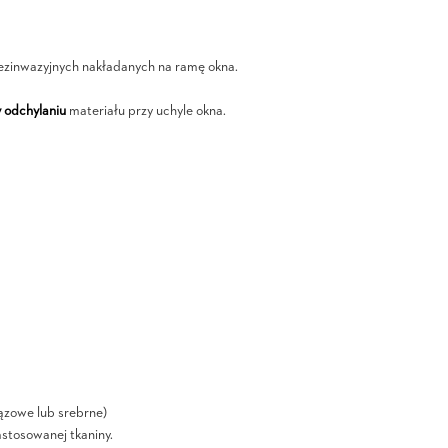
ezinwazyjnych nakładanych na ramę okna.
 odchylaniu
materiału przy uchyle okna.
ązowe lub srebrne)
astosowanej tkaniny.