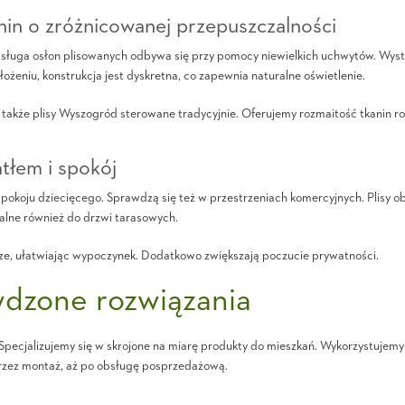
nin o zróżnicowanej przepuszczalności
Obsługa osłon plisowanych odbywa się przy pomocy niewielkich uchwytów. Wyst
łożeniu, konstrukcja jest dyskretna, co zapewnia naturalne oświetlenie.
akże plisy Wyszogród sterowane tradycyjnie. Oferujemy rozmaitość tkanin rol
tłem i spokój
okoju dziecięcego. Sprawdzą się też w przestrzeniach komercyjnych. Plisy ob
ealne również do drzwi tarasowych.
rze, ułatwiając wypoczynek. Dodatkowo zwiększają poczucie prywatności.
wdzone rozwiązania
pecjalizujemy się w skrojone na miarę produkty do mieszkań. Wykorzystujemy
rzez montaż, aż po obsługę posprzedażową.