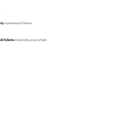
Y
zny
wymiennych listew
odchylaniu
materiału przy uchyle