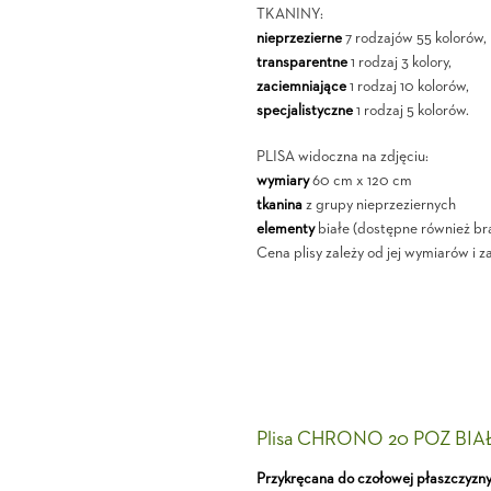
TKANINY:
nieprzezierne
7 rodzajów 55 kolorów,
transparentne
1 rodzaj 3 kolory,
zaciemniające
1 rodzaj 10 kolorów,
specjalistyczne
1 rodzaj 5 kolorów.
PLISA widoczna na zdjęciu:
wymiary
60 cm x 120 cm
tkanina
z grupy nieprzeziernych
elementy
białe (dostępne również br
Cena plisy zależy od jej wymiarów i z
Plisa CHRONO 20 POZ BIA
Przykręcana do czołowej płaszczyzn