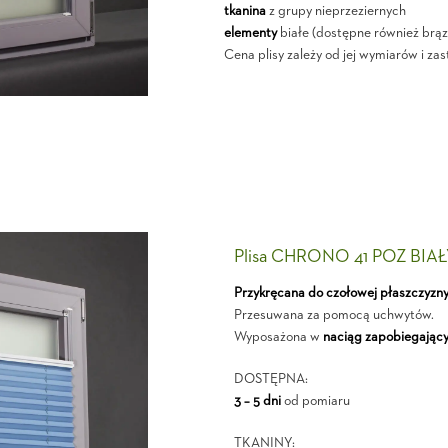
tkanina
z grupy nieprzeziernych
elementy
białe (dostępne również brąz
Cena plisy zależy od jej wymiarów i zas
Plisa CHRONO 41 POZ BIA
Przykręcana do czołowej płaszczyzn
Przesuwana za pomocą uchwytów.
Wyposażona w
naciąg zapobiegający
DOSTĘPNA:
3 – 5 dni
od pomiaru
TKANINY: