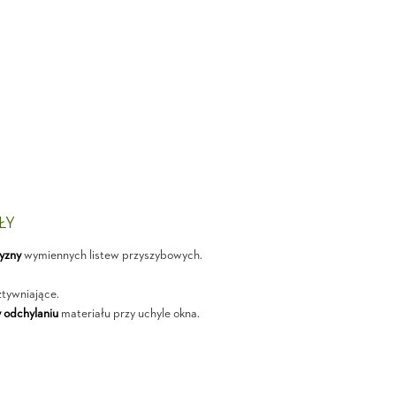
ŁY
yzny
wymiennych listew przyszybowych.
tywniające.
 odchylaniu
materiału przy uchyle okna.