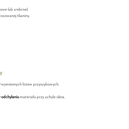
owe lub srebrne)
tosowanej tkaniny.
ŁY
y
wymiennych listew przyszybowych.
 odchylaniu
materiału przy uchyle okna.