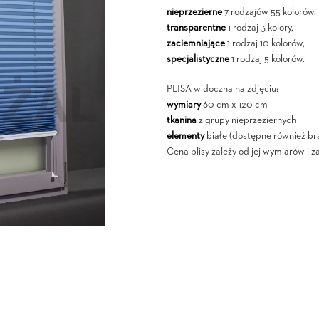
nieprzezierne
7 rodzajów 55 kolorów,
transparentne
1 rodzaj 3 kolory,
zaciemniające
1 rodzaj 10 kolorów,
specjalistyczne
1 rodzaj 5 kolorów.
PLISA widoczna na zdjęciu:
wymiary
60 cm x 120 cm
tkanina
z grupy nieprzeziernych
elementy
białe (dostępne również br
Cena plisy zależy od jej wymiarów i z