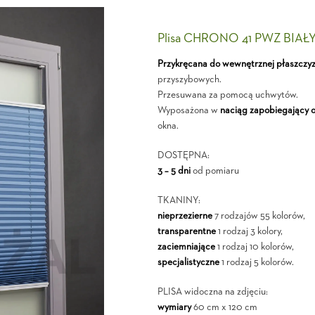
Plisa CHRONO 41 PWZ BIAŁ
Przykręcana do wewnętrznej płaszczy
przyszybowych.
Przesuwana za pomocą uchwytów.
Wyposażona w
naciąg zapobiegający 
okna.
DOSTĘPNA:
3 – 5 dni
od pomiaru
TKANINY:
nieprzezierne
7 rodzajów 55 kolorów,
transparentne
1 rodzaj 3 kolory,
zaciemniające
1 rodzaj 10 kolorów,
specjalistyczne
1 rodzaj 5 kolorów.
PLISA widoczna na zdjęciu:
wymiary
60 cm x 120 cm