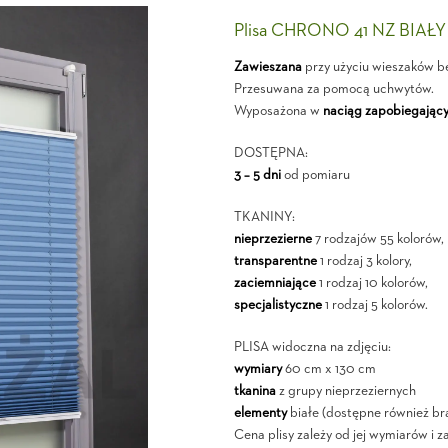
Plisa CHRONO 41 NZ BIAŁY
Zawieszana
przy użyciu wieszaków b
Przesuwana za pomocą uchwytów.
Wyposażona w
naciąg zapobiegający
DOSTĘPNA:
3 – 5 dni
od pomiaru
TKANINY:
nieprzezierne
7 rodzajów 55 kolorów,
transparentne
1 rodzaj 3 kolory,
zaciemniające
1 rodzaj 10 kolorów,
specjalistyczne
1 rodzaj 5 kolorów.
PLISA widoczna na zdjęciu:
wymiary
60 cm x 130 cm
tkanina
z grupy nieprzeziernych
elementy
białe (dostępne również br
Cena plisy zależy od jej wymiarów i z