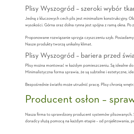
Plisy Wyszogród – szeroki wybór tka
Jedną z kluczowych cech plis jest minimalizm konstrukcyjny. 
wysokości. Górna oraz dolna rynna jest spójna z ramą okna. Po z
Proponowane rozwiązanie sprzyja czyszczeniu szyb. Posiadamy t
Nasze produkty tworzą unikalny klimat.
Plisy Wyszogród – bariera przed świa
Plisy można montować w każdym pomieszczeniu. Są idealne do p
Minimalistyczna forma sprawia, że są subtelne i estetyczne, id
Bezpośrednie światło może utrudnić pracę. Plisy chronią wnęt
Producent osłon – spra
Nasza firma to sprawdzony producent systemów plisowanych. S
doradcy służą pomocą na każdym etapie – od projektowania, p