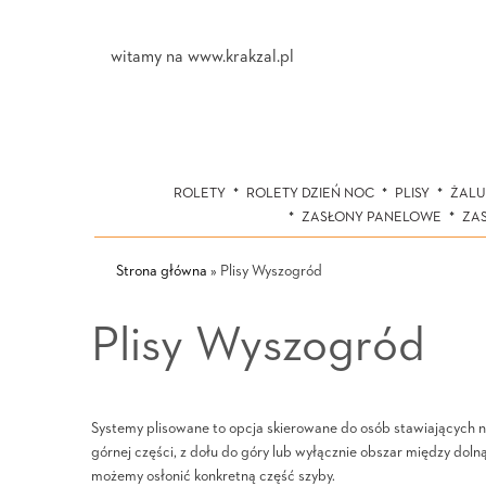
witamy na www.krakzal.pl
ROLETY
ROLETY DZIEŃ NOC
PLISY
ŻALU
ZASŁONY PANELOWE
ZA
Strona główna
»
Plisy Wyszogród
Plisy Wyszogród
Systemy plisowane to opcja skierowane do osób stawiających n
górnej części, z dołu do góry lub wyłącznie obszar między doln
możemy osłonić konkretną część szyby.