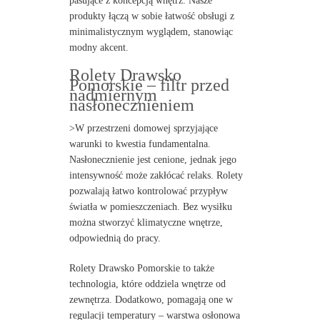
pasujące z koncepcją wnętrz. Nasze
produkty łączą w sobie łatwość obsługi z
minimalistycznym wyglądem, stanowiąc
modny akcent.
Rolety Drawsko
Pomorskie – filtr przed
nadmiernym
nasłonecznieniem
>W przestrzeni domowej sprzyjające
warunki to kwestia fundamentalna.
Nasłonecznienie jest cenione, jednak jego
intensywność może zakłócać relaks. Rolety
pozwalają łatwo kontrolować przypływ
światła w pomieszczeniach. Bez wysiłku
można stworzyć klimatyczne wnętrze,
odpowiednią do pracy.
Rolety Drawsko Pomorskie to także
technologia, które oddziela wnętrze od
zewnętrza. Dodatkowo, pomagają one w
regulacji temperatury – warstwa osłonowa