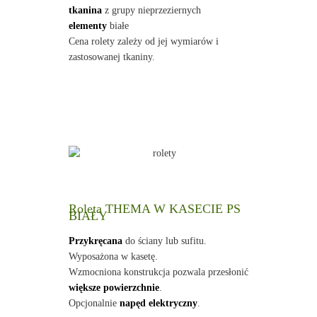
tkanina
z grupy nieprzeziernych
elementy
białe
Cena rolety zależy od jej wymiarów i
zastosowanej tkaniny.
Roleta THEMA W KASECIE PS
BIAŁY
Przykręcana
do ściany lub sufitu.
Wyposażona w kasetę.
Wzmocniona konstrukcja pozwala przesłonić
większe powierzchnie
.
Opcjonalnie
napęd elektryczny
.