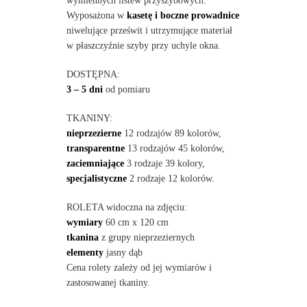
wymiennych listew przyszybowych.
Wyposażona w
kasetę i boczne prowadnice
niwelujące prześwit i utrzymujące materiał
w płaszczyźnie szyby przy uchyle okna.
DOSTĘPNA:
3 – 5 dni
od pomiaru
TKANINY:
nieprzezierne
12 rodzajów 89 kolorów,
transparentne
13 rodzajów 45 kolorów,
zaciemniające
3 rodzaje 39 kolory,
specjalistyczne
2 rodzaje 12 kolorów.
ROLETA widoczna na zdjęciu:
wymiary
60 cm x 120 cm
tkanina
z grupy nieprzeziernych
elementy
jasny dąb
Cena rolety zależy od jej wymiarów i
zastosowanej tkaniny.