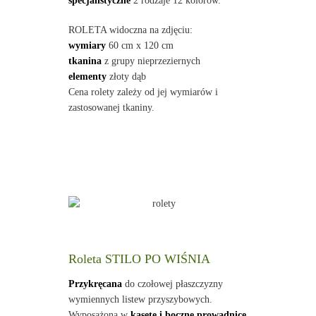
specjalistyczne
2 rodzaje 12 kolorów.
ROLETA widoczna na zdjęciu:
wymiary
60 cm x 120 cm
tkanina
z grupy nieprzeziernych
elementy
złoty dąb
Cena rolety zależy od jej wymiarów i
zastosowanej tkaniny.
Roleta STILO PO WIŚNIA
Przykręcana
do czołowej płaszczyzny
wymiennych listew przyszybowych.
Wyposażona w
kasetę i boczne prowadnice