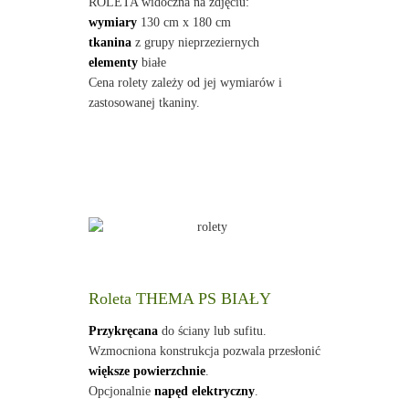
ROLETA widoczna na zdjęciu:
wymiary
130 cm x 180 cm
tkanina
z grupy nieprzeziernych
elementy
białe
Cena rolety zależy od jej wymiarów i
zastosowanej tkaniny.
Roleta THEMA PS BIAŁY
Przykręcana
do ściany lub sufitu.
Wzmocniona konstrukcja pozwala przesłonić
większe powierzchnie
.
Opcjonalnie
napęd elektryczny
.