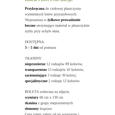
Przykręcana
do czołowej płaszczyzny
wymiennych listew przyszybowych.
Wyposażona w
żyłkowe prowadzenie
boczne
utrzymujące materiał w płaszczyźnie
szyby przy uchyle okna.
DOSTĘPNA:
3 – 5 dni
od pomiaru
TKANINY:
nieprzezierne
12 rodzajów 89 kolorów,
transparentne
13 rodzajów 45 kolorów,
zaciemniające
3 rodzaje 39 kolory,
specjalistyczne
2 rodzaje 12 kolorów.
ROLETA widoczna na zdjęciu:
wymiary
60 cm x 130 cm
tkanina
z grupy nieprzeziernych
elementy
brązowe
Cena rolety zależy od jej wymiarów i