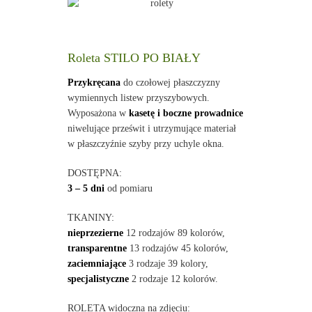
Roleta STILO PO BIAŁY
Przykręcana
do czołowej płaszczyzny
wymiennych listew przyszybowych.
Wyposażona w
kasetę i boczne prowadnice
niwelujące prześwit i utrzymujące materiał
w płaszczyźnie szyby przy uchyle okna.
DOSTĘPNA:
3 – 5 dni
od pomiaru
TKANINY:
nieprzezierne
12 rodzajów 89 kolorów,
transparentne
13 rodzajów 45 kolorów,
zaciemniające
3 rodzaje 39 kolory,
specjalistyczne
2 rodzaje 12 kolorów.
ROLETA widoczna na zdjęciu: