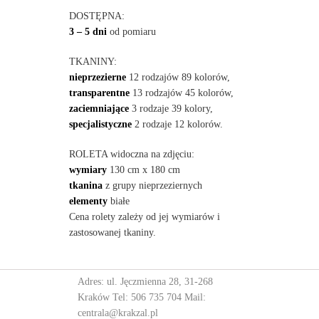
DOSTĘPNA:
3 – 5 dni
od pomiaru
TKANINY:
nieprzezierne
12 rodzajów 89 kolorów,
transparentne
13 rodzajów 45 kolorów,
zaciemniające
3 rodzaje 39 kolory,
specjalistyczne
2 rodzaje 12 kolorów.
ROLETA widoczna na zdjęciu:
wymiary
130 cm x 180 cm
tkanina
z grupy nieprzeziernych
elementy
białe
Cena rolety zależy od jej wymiarów i
zastosowanej tkaniny.
Adres: ul. Jęczmienna 28, 31-268
Kraków Tel:
506 735 704
Mail:
centrala@krakzal.pl