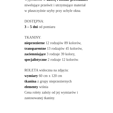
niwelujące prześwit i utrzymujące materiał
w płaszczyźnie szyby przy uchyle okna.
DOSTĘPNA:
3 – 5 dni
od pomiaru
TKANINY:
nieprzezierne
12 rodzajów 89 kolorów,
transparentne
13 rodzajów 45 kolorów,
zaciemniające
3 rodzaje 39 kolory,
specjalistyczne
2 rodzaje 12 kolorów.
ROLETA widoczna na zdjęciu:
wymiary
60 cm x 120 cm
tkanina
z grupy nieprzeziernych
elementy
wiśnia
Cena rolety zależy od jej wymiarów i
zastosowanej tkaniny.