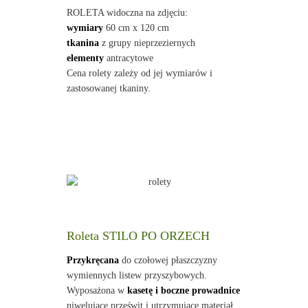
ROLETA widoczna na zdjęciu:
wymiary
60 cm x 120 cm
tkanina
z grupy nieprzeziernych
elementy
antracytowe
Cena rolety zależy od jej wymiarów i
zastosowanej tkaniny.
Roleta STILO PO ORZECH
Przykręcana
do czołowej płaszczyzny
wymiennych listew przyszybowych.
Wyposażona w
kasetę i boczne prowadnice
niwelujące prześwit i utrzymujące materiał