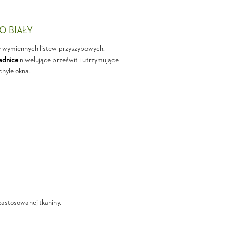
PO BIAŁY
y wymiennych listew przyszybowych.
adnice
niwelujące prześwit i utrzymujące
chyle okna.
zastosowanej tkaniny.