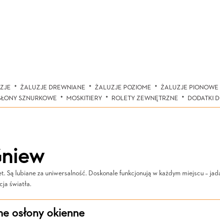
ZJE
ŻALUZJE DREWNIANE
ŻALUZJE POZIOME
ŻALUZJE PIONOWE
SŁONY SZNURKOWE
MOSKITIERY
ROLETY ZEWNĘTRZNE
DODATKI 
Gniew
t. Są lubiane za uniwersalność. Doskonale funkcjonują w każdym miejscu – ja
ja światła.
ne osłony okienne