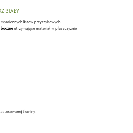
OZ BIAŁY
y wymiennych listew przyszybowych.
 boczne
utrzymujące materiał w płaszczyźnie
zastosowanej tkaniny.