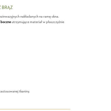
Z BRĄZ
ezinwazyjnych nakładanych na ramę okna.
 boczne
utrzymujące materiał w płaszczyźnie
zastosowanej tkaniny.