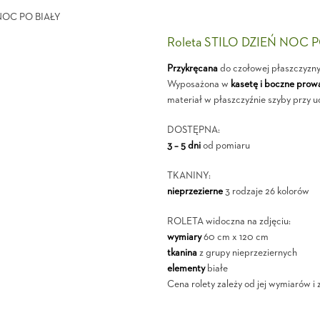
Roleta STILO DZIEŃ NOC 
Przykręcana
do czołowej płaszczyzn
Wyposażona w
kasetę i boczne prow
materiał w płaszczyźnie szyby przy u
DOSTĘPNA:
3 – 5 dni
od pomiaru
TKANINY:
nieprzezierne
3 rodzaje 26 kolorów
ROLETA widoczna na zdjęciu:
wymiary
60 cm x 120 cm
tkanina
z grupy nieprzeziernych
elementy
białe
Cena rolety zależy od jej wymiarów i 