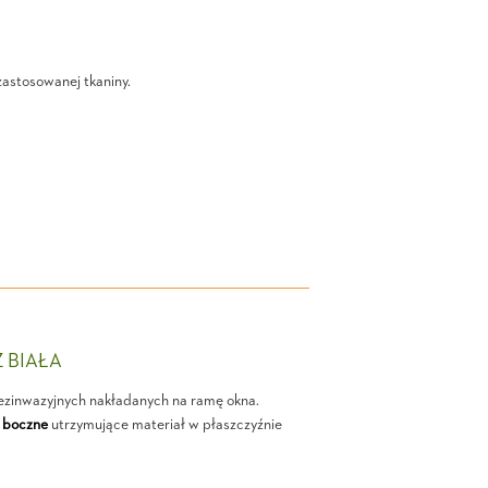
zastosowanej tkaniny.
Z BIAŁA
ezinwazyjnych nakładanych na ramę okna.
 boczne
utrzymujące materiał w płaszczyźnie