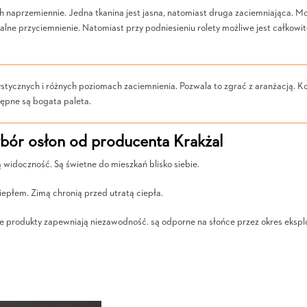
ch naprzemiennie. Jedna tkanina jest jasna, natomiast druga zaciemniająca. 
alne przyciemnienie. Natomiast przy podniesieniu rolety możliwe jest całkowi
tycznych i różnych poziomach zaciemnienia. Pozwala to zgrać z aranżacją. Ko
ępne są bogata paleta.
ybór osłon od producenta Krakżal
ą widoczność. Są świetne do mieszkań blisko siebie.
iepłem. Zimą chronią przed utratą ciepła.
ze produkty zapewniają niezawodność. są odporne na słońce przez okres eksplo