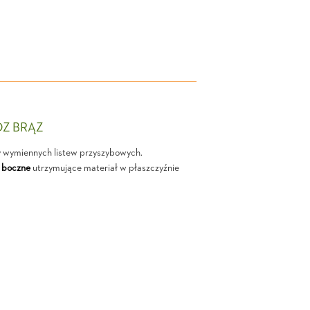
OZ BRĄZ
y wymiennych listew przyszybowych.
 boczne
utrzymujące materiał w płaszczyźnie