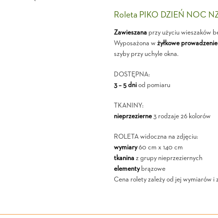
Roleta PIKO DZIEŃ NOC N
Zawieszana
przy użyciu wieszaków b
Wyposażona w
żyłkowe prowadzenie
szyby przy uchyle okna.
DOSTĘPNA:
3 – 5 dni
od pomiaru
TKANINY:
nieprzezierne
3 rodzaje 26 kolorów
ROLETA widoczna na zdjęciu:
wymiary
60 cm x 140 cm
tkanina
z grupy nieprzeziernych
elementy
brązowe
Cena rolety zależy od jej wymiarów i 