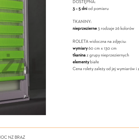
DOSTĘPNA:
3 – 5 dni
od pomiaru
TKANINY:
nieprzezierne
3 rodzaje 26 kolorów
ROLETA widoczna na zdjęciu:
wymiary
60 cm x 130 cm
tkanina
z grupy nieprzeziernych
elementy
białe
Cena rolety zależy od jej wymiarów i 