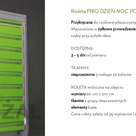
Roleta PIKO DZIEŃ NOC P
Przykręcana
do czołowej płaszczyzn
Wyposażona w
żyłkowe prowadzenie
szyby przy uchyle okna.
DOSTĘPNA:
3 – 5 dni
od pomiaru
TKANINY:
nieprzezierne
3 rodzaje 26 kolorów
ROLETA widoczna na zdjęciu:
wymiary
60 cm x 120 cm
tkanina
z grupy nieprzeziernych
elementy
białe
Cena rolety zależy od jej wymiarów i 