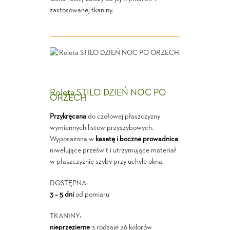
zastosowanej tkaniny.
Roleta STILO DZIEŃ NOC PO
ORZECH
Przykręcana
do czołowej płaszczyzny
wymiennych listew przyszybowych.
Wyposażona w
kasetę i boczne prowadnice
niwelujące prześwit i utrzymujące materiał
w płaszczyźnie szyby przy uchyle okna.
DOSTĘPNA:
3 – 5 dni
od pomiaru
TKANINY:
nieprzezierne
3 rodzaje 26 kolorów