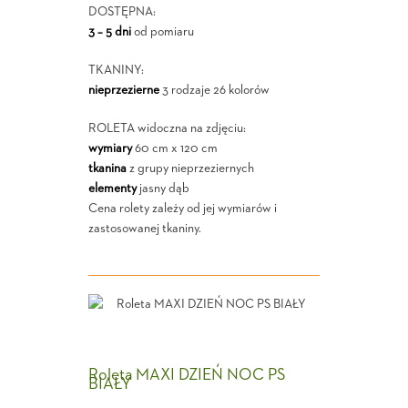
DOSTĘPNA:
3 – 5 dni
od pomiaru
TKANINY:
nieprzezierne
3 rodzaje 26 kolorów
ROLETA widoczna na zdjęciu:
wymiary
60 cm x 120 cm
tkanina
z grupy nieprzeziernych
elementy
jasny dąb
Cena rolety zależy od jej wymiarów i
zastosowanej tkaniny.
Roleta MAXI DZIEŃ NOC PS
BIAŁY