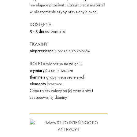
niwelujące prześwit i utrzymujące materiał
w płaszczyźnie szyby przy uchyle okna.
DOSTĘPNA:
3 – 5 dni
od pomiaru
TKANINY:
nieprzezierne
3 rodzaje 26 kolorów
ROLETA widoczna na zdjęciu:
wymiary
60 cm x 120 cm
tkanina
z grupy nieprzeziernych
elementy
brązowe
Cena rolety zależy od jej wymiarów i
zastosowanej tkaniny.