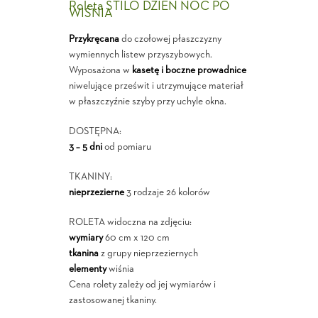
Roleta STILO DZIEŃ NOC PO
WIŚNIA
Przykręcana
do czołowej płaszczyzny
wymiennych listew przyszybowych.
Wyposażona w
kasetę i boczne prowadnice
niwelujące prześwit i utrzymujące materiał
w płaszczyźnie szyby przy uchyle okna.
DOSTĘPNA:
3 – 5 dni
od pomiaru
TKANINY:
nieprzezierne
3 rodzaje 26 kolorów
ROLETA widoczna na zdjęciu:
wymiary
60 cm x 120 cm
tkanina
z grupy nieprzeziernych
elementy
wiśnia
Cena rolety zależy od jej wymiarów i
zastosowanej tkaniny.