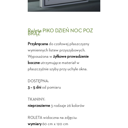
Roleta PIKO DZIEŃ NOC POZ
BRĄZ
Przykręcana
do czołowej płaszczyzny
wymiennych listew przyszybowych.
Wyposażona w
żyłkowe prowadzenie
boczne
utrzymujące materiał w
płaszczyźnie szyby przy uchyle okna.
DOSTĘPNA:
3 – 5 dni
od pomiaru
TKANINY:
nieprzezierne
3 rodzaje 26 kolorów
ROLETA widoczna na zdjęciu:
wymiary
60 cm x 120 cm