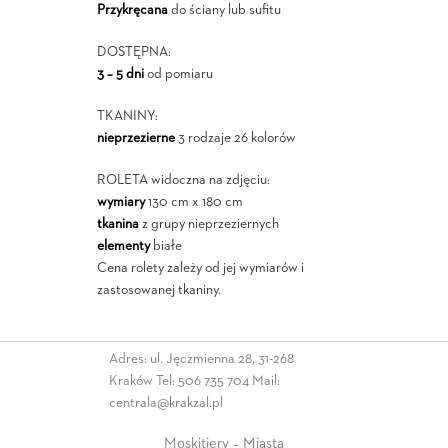
Przykręcana
do ściany lub sufitu
DOSTĘPNA:
3 – 5 dni
od pomiaru
TKANINY:
nieprzezierne
3 rodzaje 26 kolorów
ROLETA widoczna na zdjęciu:
wymiary
130 cm x 180 cm
tkanina
z grupy nieprzeziernych
elementy
białe
Cena rolety zależy od jej wymiarów i
zastosowanej tkaniny.
Adres: ul. Jęczmienna 28, 31-268
Kraków Tel:
506 735 704
Mail:
centrala@krakzal.pl
Moskitiery – Miasta