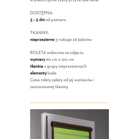
DOSTĘPNA:
3 – 5 dni
od pomiaru
TKANINY:
nieprzezierne
3 rodzaje 26 kolorów
ROLETA widoczna na zdjęciu:
wymiary
60 cm x 120 cm
tkanina
z grupy nieprzeziernych
elementy
białe
Cena rolety zależy od jej wymiarów i
zastosowanej tkaniny.