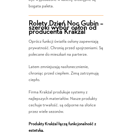
bogata paleta.
Rolety Dzień Noc Gubin –
szeroki wybór osłon od
producenta Krakżal
Oprócz funkcji światła osłony zapewniają
prywatność. Chronią przed spojrzeniami. Są
polecane do mieszkań na parterze.
Latem zmniejszają nasłonecznienie,
chroniąc przed ciepłem. Zimą zatrzymują
ciepło.
Firma Krakżal produkuje systemy z
najlepszych materiałów. Nasze produkty
cechuje trwałość. są odporne na słońce
przez wiele sezonów.
Produkty Krakżal łączą funkcjonalność z
estetyką.