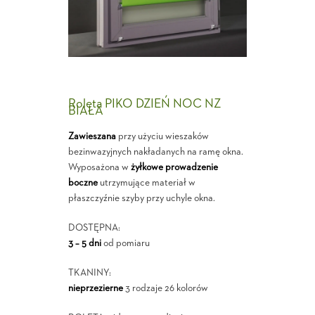
Roleta PIKO DZIEŃ NOC NZ
BIAŁA
Zawieszana
przy użyciu wieszaków
bezinwazyjnych nakładanych na ramę okna.
Wyposażona w
żyłkowe prowadzenie
boczne
utrzymujące materiał w
płaszczyźnie szyby przy uchyle okna.
DOSTĘPNA:
3 – 5 dni
od pomiaru
TKANINY:
nieprzezierne
3 rodzaje 26 kolorów