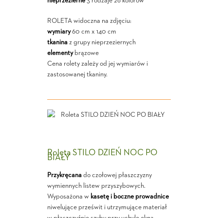
nieprzezierne
3 rodzaje 26 kolorów
ROLETA widoczna na zdjęciu:
wymiary
60 cm x 140 cm
tkanina
z grupy nieprzeziernych
elementy
brązowe
Cena rolety zależy od jej wymiarów i
zastosowanej tkaniny.
Roleta STILO DZIEŃ NOC PO
BIAŁY
Przykręcana
do czołowej płaszczyzny
wymiennych listew przyszybowych.
Wyposażona w
kasetę i boczne prowadnice
niwelujące prześwit i utrzymujące materiał
w płaszczyźnie szyby przy uchyle okna.