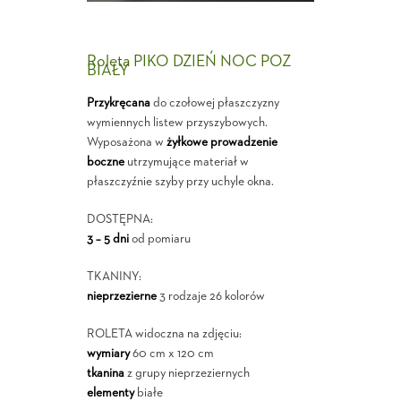
Roleta PIKO DZIEŃ NOC POZ
BIAŁY
Przykręcana
do czołowej płaszczyzny
wymiennych listew przyszybowych.
Wyposażona w
żyłkowe prowadzenie
boczne
utrzymujące materiał w
płaszczyźnie szyby przy uchyle okna.
DOSTĘPNA:
3 – 5 dni
od pomiaru
TKANINY:
nieprzezierne
3 rodzaje 26 kolorów
ROLETA widoczna na zdjęciu:
wymiary
60 cm x 120 cm
tkanina
z grupy nieprzeziernych
elementy
białe