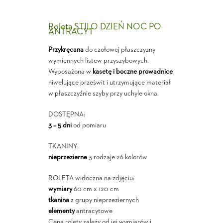
Roleta STILO DZIEŃ NOC PO
ANTRACYT
Przykręcana
do czołowej płaszczyzny
wymiennych listew przyszybowych.
Wyposażona w
kasetę i boczne prowadnice
niwelujące prześwit i utrzymujące materiał
w płaszczyźnie szyby przy uchyle okna.
DOSTĘPNA:
3 – 5 dni
od pomiaru
TKANINY:
nieprzezierne
3 rodzaje 26 kolorów
ROLETA widoczna na zdjęciu:
wymiary
60 cm x 120 cm
tkanina
z grupy nieprzeziernych
elementy
antracytowe
Cena rolety zależy od jej wymiarów i