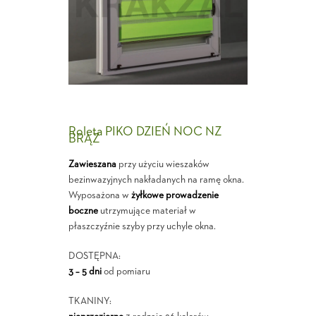
Roleta PIKO DZIEŃ NOC NZ
BRĄZ
Zawieszana
przy użyciu wieszaków
bezinwazyjnych nakładanych na ramę okna.
Wyposażona w
żyłkowe prowadzenie
boczne
utrzymujące materiał w
płaszczyźnie szyby przy uchyle okna.
DOSTĘPNA:
3 – 5 dni
od pomiaru
TKANINY: