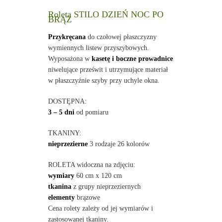
Roleta STILO DZIEŃ NOC PO
BRĄZ
Przykręcana
do czołowej płaszczyzny
wymiennych listew przyszybowych.
Wyposażona w
kasetę i boczne prowadnice
niwelujące prześwit i utrzymujące materiał
w płaszczyźnie szyby przy uchyle okna.
DOSTĘPNA:
3 – 5 dni
od pomiaru
TKANINY:
nieprzezierne
3 rodzaje 26 kolorów
ROLETA widoczna na zdjęciu:
wymiary
60 cm x 120 cm
tkanina
z grupy nieprzeziernych
elementy
brązowe
Cena rolety zależy od jej wymiarów i
zastosowanej tkaniny.