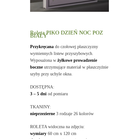
Roleta PIKO DZIEŃ NOC POZ
BIAŁY
Przykręcana
do czołowej płaszczyzny
wymiennych listew przyszybowych.
Wyposażona w
żyłkowe prowadzenie
boczne
utrzymujące materiał w płaszczyźnie
szyby przy uchyle okna.
DOSTĘPNA:
3 – 5 dni
od pomiaru
TKANINY:
nieprzezierne
3 rodzaje 26 kolorów
ROLETA widoczna na zdjęciu:
wymiary
60 cm x 120 cm