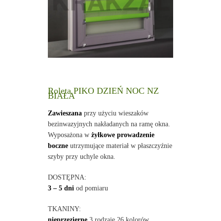
Roleta PIKO DZIEŃ NOC NZ
BIAŁA
Zawieszana
przy użyciu wieszaków
bezinwazyjnych nakładanych na ramę okna.
Wyposażona w
żyłkowe prowadzenie
boczne
utrzymujące materiał w płaszczyźnie
szyby przy uchyle okna.
DOSTĘPNA:
3 – 5 dni
od pomiaru
TKANINY:
nieprzezierne
3 rodzaje 26 kolorów