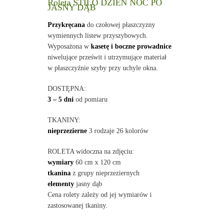
Roleta STILO DZIEŃ NOC PO
JASNY DĄB
Przykręcana
do czołowej płaszczyzny
wymiennych listew przyszybowych.
Wyposażona w
kasetę i boczne prowadnice
niwelujące prześwit i utrzymujące materiał
w płaszczyźnie szyby przy uchyle okna.
DOSTĘPNA:
3 – 5 dni
od pomiaru
TKANINY:
nieprzezierne
3 rodzaje 26 kolorów
ROLETA widoczna na zdjęciu:
wymiary
60 cm x 120 cm
tkanina
z grupy nieprzeziernych
elementy
jasny dąb
Cena rolety zależy od jej wymiarów i
zastosowanej tkaniny.