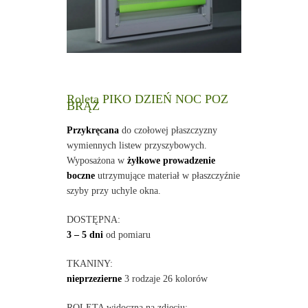
Roleta PIKO DZIEŃ NOC POZ
BRĄZ
Przykręcana
do czołowej płaszczyzny
wymiennych listew przyszybowych.
Wyposażona w
żyłkowe prowadzenie
boczne
utrzymujące materiał w płaszczyźnie
szyby przy uchyle okna.
DOSTĘPNA:
3 – 5 dni
od pomiaru
TKANINY:
nieprzezierne
3 rodzaje 26 kolorów
ROLETA widoczna na zdjęciu: