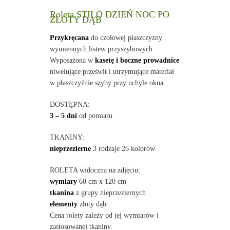
Roleta STILO DZIEŃ NOC PO
ZŁOTY DĄB
Przykręcana
do czołowej płaszczyzny
wymiennych listew przyszybowych.
Wyposażona w
kasetę i boczne prowadnice
niwelujące prześwit i utrzymujące materiał
w płaszczyźnie szyby przy uchyle okna.
DOSTĘPNA:
3 – 5 dni
od pomiaru
TKANINY:
nieprzezierne
3 rodzaje 26 kolorów
ROLETA widoczna na zdjęciu:
wymiary
60 cm x 120 cm
tkanina
z grupy nieprzeziernych
elementy
złoty dąb
Cena rolety zależy od jej wymiarów i
zastosowanej tkaniny.