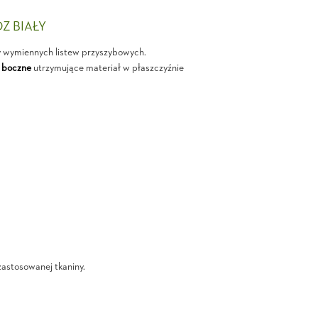
OZ BIAŁY
y wymiennych listew przyszybowych.
 boczne
utrzymujące materiał w płaszczyźnie
zastosowanej tkaniny.