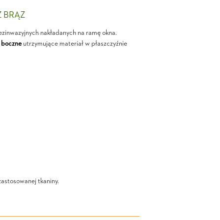
Z BRĄZ
ezinwazyjnych nakładanych na ramę okna.
 boczne
utrzymujące materiał w płaszczyźnie
zastosowanej tkaniny.