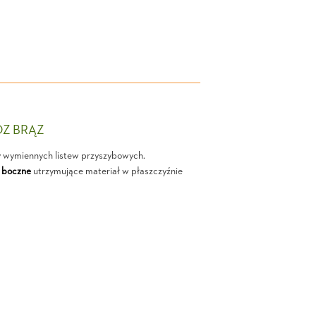
OZ BRĄZ
y wymiennych listew przyszybowych.
 boczne
utrzymujące materiał w płaszczyźnie