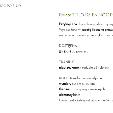
Roleta STILO DZIEŃ NOC 
Przykręcana
do czołowej płaszczyzn
Wyposażona w
kasetę i boczne prow
materiał w płaszczyźnie szyby przy u
DOSTĘPNA:
3 – 5 dni
od pomiaru
TKANINY:
nieprzezierne
3 rodzaje 26 kolorów
ROLETA widoczna na zdjęciu:
wymiary
60 cm x 120 cm
tkanina
z grupy nieprzeziernych
elementy
białe
Cena rolety zależy od jej wymiarów i 