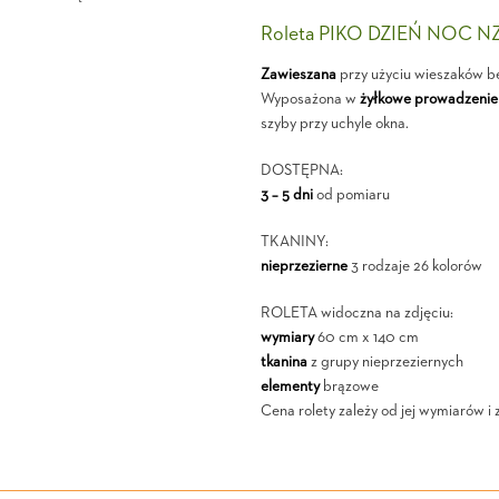
Roleta PIKO DZIEŃ NOC N
Zawieszana
przy użyciu wieszaków b
Wyposażona w
żyłkowe prowadzenie
szyby przy uchyle okna.
DOSTĘPNA:
3 – 5 dni
od pomiaru
TKANINY:
nieprzezierne
3 rodzaje 26 kolorów
ROLETA widoczna na zdjęciu:
wymiary
60 cm x 140 cm
tkanina
z grupy nieprzeziernych
elementy
brązowe
Cena rolety zależy od jej wymiarów i 