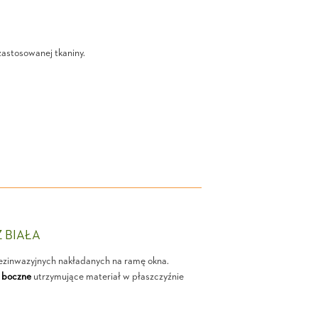
zastosowanej tkaniny.
Z BIAŁA
ezinwazyjnych nakładanych na ramę okna.
 boczne
utrzymujące materiał w płaszczyźnie