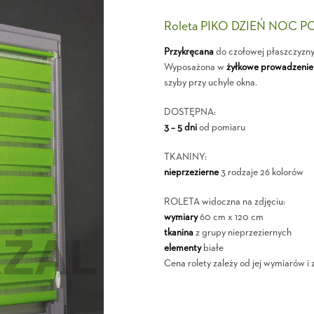
Roleta PIKO DZIEŃ NOC P
Przykręcana
do czołowej płaszczyzn
Wyposażona w
żyłkowe prowadzenie
szyby przy uchyle okna.
DOSTĘPNA:
3 – 5 dni
od pomiaru
TKANINY:
nieprzezierne
3 rodzaje 26 kolorów
ROLETA widoczna na zdjęciu:
wymiary
60 cm x 120 cm
tkanina
z grupy nieprzeziernych
elementy
białe
Cena rolety zależy od jej wymiarów i 