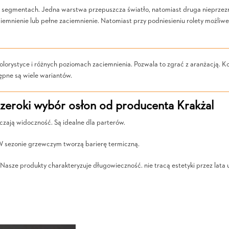
ych segmentach. Jedna warstwa przepuszcza światło, natomiast druga nieprze
iemnienie lub pełne zaciemnienie. Natomiast przy podniesieniu rolety możliw
lorystyce i różnych poziomach zaciemnienia. Pozwala to zgrać z aranżacją. Ko
pne są wiele wariantów.
szeroki wybór osłon od producenta Krakżal
czają widoczność. Są idealne dla parterów.
W sezonie grzewczym tworzą barierę termiczną.
Nasze produkty charakteryzuje długowieczność. nie tracą estetyki przez lata 