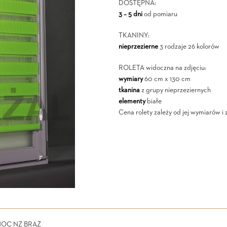
DOSTĘPNA:
3 – 5 dni
od pomiaru
TKANINY:
nieprzezierne
3 rodzaje 26 kolorów
ROLETA widoczna na zdjęciu:
wymiary
60 cm x 130 cm
tkanina
z grupy nieprzeziernych
elementy
białe
Cena rolety zależy od jej wymiarów i 