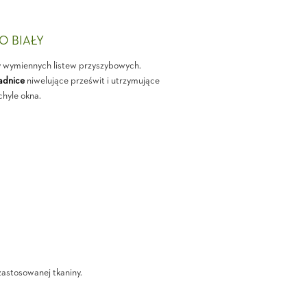
PO BIAŁY
y wymiennych listew przyszybowych.
adnice
niwelujące prześwit i utrzymujące
chyle okna.
zastosowanej tkaniny.