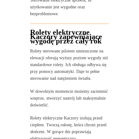
Sterowanie elektryczne sprawia, że
użytkowanie jest wygodne oraz
bezproblemowe.
Rolety elektryczne
Kaczory zapewniające
wygodę przez cały rok
Rolety sterowane pilotem umieszczone na
elewacji oferują wyższy poziom wygody niż
standardowe rolety. Ich obsługa odbywa się
przy pomocy automatyki. Daje to pełne
sterowanie nad natężeniem światła.
W dowolnym momencie możemy zaciemnić
wnętrze, stworzyć nastrój lub maksymalnie
doświetlić.
Rolety elektryczne Kaczory izolują przed
ciepłem. Tworzą osłonę, która chroni przed
słońcem. W gorące dni poprawiają
efektywność energetyczną.