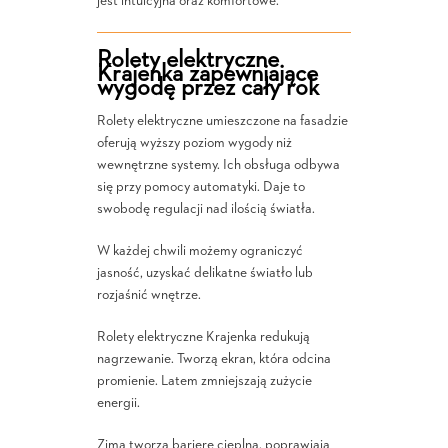
jest intuicyjna oraz komfortowe.
Rolety elektryczne
Krajenka zapewniające
wygodę przez cały rok
Rolety elektryczne umieszczone na fasadzie
oferują wyższy poziom wygody niż
wewnętrzne systemy. Ich obsługa odbywa
się przy pomocy automatyki. Daje to
swobodę regulacji nad ilością światła.
W każdej chwili możemy ograniczyć
jasność, uzyskać delikatne światło lub
rozjaśnić wnętrze.
Rolety elektryczne Krajenka redukują
nagrzewanie. Tworzą ekran, która odcina
promienie. Latem zmniejszają zużycie
energii.
Zimą tworzą barierę cieplną. poprawiają