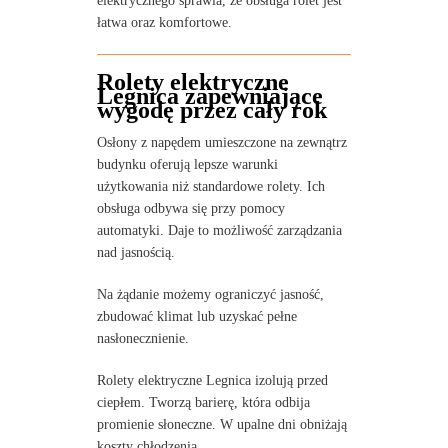
elektrycznego sprawia, że obsługa rolet jest
łatwa oraz komfortowe.
Rolety elektryczne
Legnica zapewniające
wygodę przez cały rok
Osłony z napędem umieszczone na zewnątrz
budynku oferują lepsze warunki
użytkowania niż standardowe rolety. Ich
obsługa odbywa się przy pomocy
automatyki. Daje to możliwość zarządzania
nad jasnością.
Na żądanie możemy ograniczyć jasność,
zbudować klimat lub uzyskać pełne
nasłonecznienie.
Rolety elektryczne Legnica izolują przed
ciepłem. Tworzą barierę, która odbija
promienie słoneczne. W upalne dni obniżają
koszty chłodzenia.