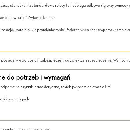
szy standard niż standardowe rolety. Ich obsługa odbywa się przy pomocy pi
atło lub wpuścić światło dzienne.
zolację, która blokuje promieniowanie. Podczas wysokich temperatur zmniejsza
n posiada wysoki poziom zabezpieczeń, co zwiększa zabezpieczenie. Wzmocnio
ne do potrzeb i wymagań
 odporne na czynniki atmosferyczne, takich jak promieniowanie UV.
ych konstrukcjach.
wiązania zwiększające komfort.