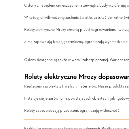
Osłony z napędem umieszczone na zewnątrz budynku oferują wyż
W każdej chwili możemy zasłonić światło, uzyskać delikatne świ
Rolety elektryczne Mrozy chronią przed nagrzewaniem. Tworzą i
Zimą zapewniają izolację termiczną. ograniczają wychładzanie.
Osłony dostępne są także w wersji zabezpieczonej. Wariant te
Rolety elektryczne Mrozy dopasowa
Realizujemy projekty z trwałych materiałów. Nasze produkty są
Instaluje się je zarówno na powstających obiektach, jak i gotow
Rolety zabezpieczają przestrzeń. ograniczają widoczność.
Krakżal to renomowana firma osłon okiennych. Realizujemy roz