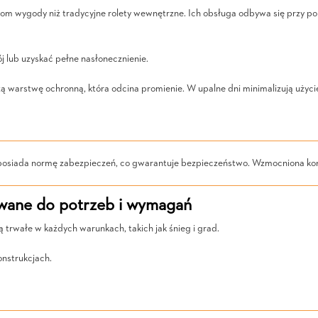
ziom wygody niż tradycyjne rolety wewnętrzne. Ich obsługa odbywa się przy 
j lub uzyskać pełne nasłonecznienie.
warstwę ochronną, która odcina promienie. W upalne dni minimalizują użycie 
n posiada normę zabezpieczeń, co gwarantuje bezpieczeństwo. Wzmocniona kon
wane do potrzeb i wymagań
trwałe w każdych warunkach, takich jak śnieg i grad.
onstrukcjach.