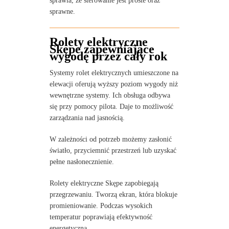
sprawia, że sterowanie jest proste oraz
sprawne.
Rolety elektryczne
Skępe zapewniające
wygodę przez cały rok
Systemy rolet elektrycznych umieszczone na
elewacji oferują wyższy poziom wygody niż
wewnętrzne systemy. Ich obsługa odbywa
się przy pomocy pilota. Daje to możliwość
zarządzania nad jasnością.
W zależności od potrzeb możemy zasłonić
światło, przyciemnić przestrzeń lub uzyskać
pełne nasłonecznienie.
Rolety elektryczne Skępe zapobiegają
przegrzewaniu. Tworzą ekran, która blokuje
promieniowanie. Podczas wysokich
temperatur poprawiają efektywność
energetyczną.