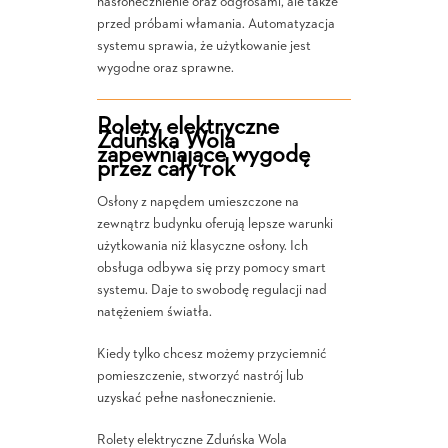
nasłonecznienie oraz odgłosami, ale także
przed próbami włamania. Automatyzacja
systemu sprawia, że użytkowanie jest
wygodne oraz sprawne.
Rolety elektryczne
Zduńska Wola
zapewniające wygodę
przez cały rok
Osłony z napędem umieszczone na
zewnątrz budynku oferują lepsze warunki
użytkowania niż klasyczne osłony. Ich
obsługa odbywa się przy pomocy smart
systemu. Daje to swobodę regulacji nad
natężeniem światła.
Kiedy tylko chcesz możemy przyciemnić
pomieszczenie, stworzyć nastrój lub
uzyskać pełne nasłonecznienie.
Rolety elektryczne Zduńska Wola