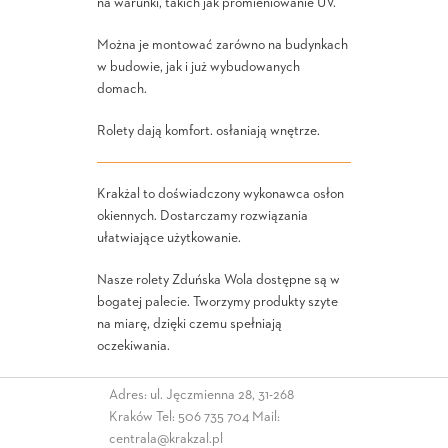
na warunki, takich jak promieniowanie UV.
Można je montować zarówno na budynkach
w budowie, jak i już wybudowanych
domach.
Rolety dają komfort. osłaniają wnętrze.
Krakżal to doświadczony wykonawca osłon
okiennych. Dostarczamy rozwiązania
ułatwiające użytkowanie.
Nasze rolety Zduńska Wola dostępne są w
bogatej palecie. Tworzymy produkty szyte
na miarę, dzięki czemu spełniają
oczekiwania.
Adres: ul. Jęczmienna 28, 31-268
Kraków Tel:
506 735 704
Mail:
centrala@krakzal.pl