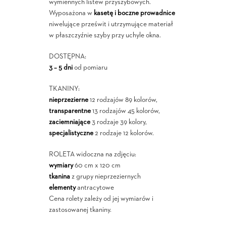
wymiennych listew przyszybowych.
Wyposażona w
kasetę i boczne prowadnice
niwelujące prześwit i utrzymujące materiał
w płaszczyźnie szyby przy uchyle okna.
DOSTĘPNA:
3 – 5 dni
od pomiaru
TKANINY:
nieprzezierne
12 rodzajów 89 kolorów,
transparentne
13 rodzajów 45 kolorów,
zaciemniające
3 rodzaje 39 kolory,
specjalistyczne
2 rodzaje 12 kolorów.
ROLETA widoczna na zdjęciu:
wymiary
60 cm x 120 cm
tkanina
z grupy nieprzeziernych
elementy
antracytowe
Cena rolety zależy od jej wymiarów i
zastosowanej tkaniny.