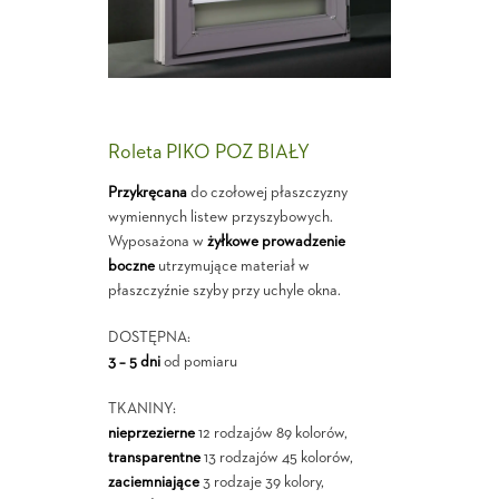
Roleta PIKO POZ BIAŁY
Przykręcana
do czołowej płaszczyzny
wymiennych listew przyszybowych.
Wyposażona w
żyłkowe prowadzenie
boczne
utrzymujące materiał w
płaszczyźnie szyby przy uchyle okna.
DOSTĘPNA:
3 – 5 dni
od pomiaru
TKANINY:
nieprzezierne
12 rodzajów 89 kolorów,
transparentne
13 rodzajów 45 kolorów,
zaciemniające
3 rodzaje 39 kolory,