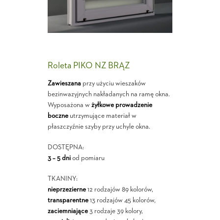
Roleta PIKO NZ BRĄZ
Zawieszana
przy użyciu wieszaków
bezinwazyjnych nakładanych na ramę okna.
Wyposażona w
żyłkowe prowadzenie
boczne
utrzymujące materiał w
płaszczyźnie szyby przy uchyle okna.
DOSTĘPNA:
3 – 5 dni
od pomiaru
TKANINY:
nieprzezierne
12 rodzajów 89 kolorów,
transparentne
13 rodzajów 45 kolorów,
zaciemniające
3 rodzaje 39 kolory,