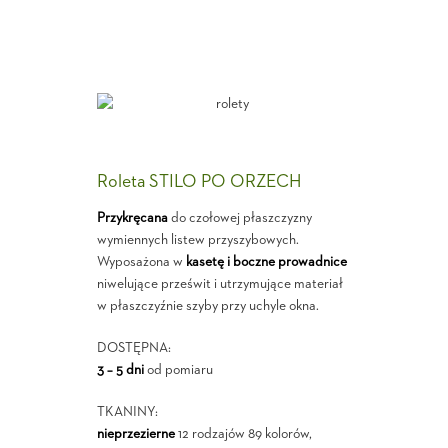
Roleta STILO PO ORZECH
Przykręcana
do czołowej płaszczyzny
wymiennych listew przyszybowych.
Wyposażona w
kasetę i boczne prowadnice
niwelujące prześwit i utrzymujące materiał
w płaszczyźnie szyby przy uchyle okna.
DOSTĘPNA:
3 – 5 dni
od pomiaru
TKANINY:
nieprzezierne
12 rodzajów 89 kolorów,