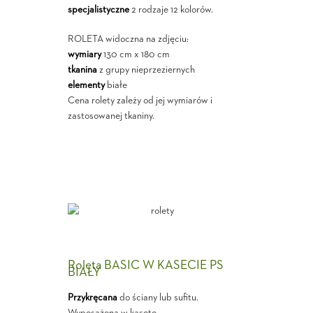
specjalistyczne
2 rodzaje 12 kolorów.
ROLETA widoczna na zdjęciu:
wymiary
130 cm x 180 cm
tkanina
z grupy nieprzeziernych
elementy
białe
Cena rolety zależy od jej wymiarów i
zastosowanej tkaniny.
Roleta BASIC W KASECIE PS
BIAŁY
Przykręcana
do ściany lub sufitu.
Wyposażona w kasetę.