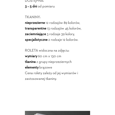
DOSTĘPNA:
3 – 5 dni
od pomiaru
TKANINY:
nieprzezierne
12 rodzajów 89 kolorów,
transparentne
13 rodzajów 45 kolorów,
zaciemniające
3 rodzaje 39 kolory,
specjalistyczne
2 rodzaje 12 kolorów.
ROLETA widoczna na zdjęciu:
wymiary
60 cm x 130 cm
tkanina
z grupy nieprzeziernych
elementy
brązowe
Cena rolety zależy od jej wymiarów i
zastosowanej tkaniny.