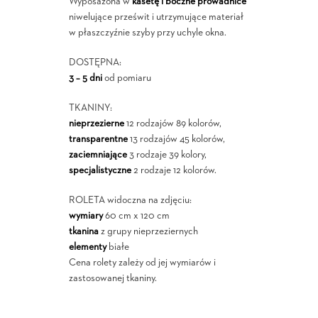
Wyposażona w
kasetę i boczne prowadnice
niwelujące prześwit i utrzymujące materiał
w płaszczyźnie szyby przy uchyle okna.
DOSTĘPNA:
3 – 5 dni
od pomiaru
TKANINY:
nieprzezierne
12 rodzajów 89 kolorów,
transparentne
13 rodzajów 45 kolorów,
zaciemniające
3 rodzaje 39 kolory,
specjalistyczne
2 rodzaje 12 kolorów.
ROLETA widoczna na zdjęciu:
wymiary
60 cm x 120 cm
tkanina
z grupy nieprzeziernych
elementy
białe
Cena rolety zależy od jej wymiarów i
zastosowanej tkaniny.