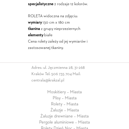
specjalistyczne
2 rodzaje 12 kolorów.
ROLETA widoczna na zdjęciu:
wymiary
130 cm x 180 cm
tkanina
z grupy nieprzeziernych
elementy
białe
Cena rolety zależy od jej wymiarów i
zastosowanej tkaniny.
Adres: ul. Jęczmienna 28, 31-268
Kraków Tel:
506 735 704
Mail:
centrala@krakzal.pl
Moskitiery – Miasta
Plisy – Miasta
Rolety – Miasta
Żaluzje – Miasta
Żaluzje drewniane – Miasta
Pergole aluminiowe – Miasta
Rolety Dzień Noc – Miasta