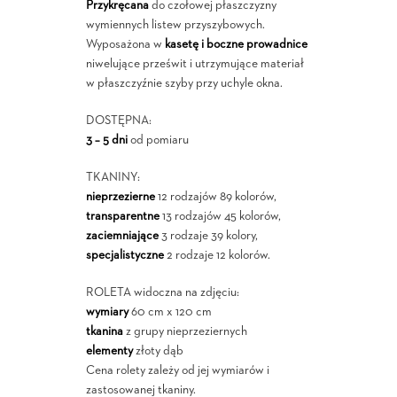
Przykręcana
do czołowej płaszczyzny
wymiennych listew przyszybowych.
Wyposażona w
kasetę i boczne prowadnice
niwelujące prześwit i utrzymujące materiał
w płaszczyźnie szyby przy uchyle okna.
DOSTĘPNA:
3 – 5 dni
od pomiaru
TKANINY:
nieprzezierne
12 rodzajów 89 kolorów,
transparentne
13 rodzajów 45 kolorów,
zaciemniające
3 rodzaje 39 kolory,
specjalistyczne
2 rodzaje 12 kolorów.
ROLETA widoczna na zdjęciu:
wymiary
60 cm x 120 cm
tkanina
z grupy nieprzeziernych
elementy
złoty dąb
Cena rolety zależy od jej wymiarów i
zastosowanej tkaniny.