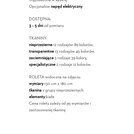
Opcjonalnie
napęd elektryczny
.
DOSTĘPNA:
3 – 5 dni
od pomiaru
TKANINY:
nieprzezierne
12 rodzajów 89 kolorów,
transparentne
13 rodzajów 45 kolorów,
zaciemniające
3 rodzaje 39 kolory,
specjalistyczne
2 rodzaje 12 kolorów.
ROLETA widoczna na zdjęciu:
wymiary
130 cm x 180 cm
tkanina
z grupy nieprzeziernych
elementy
białe
Cena rolety zależy od jej wymiarów i
zastosowanej tkaniny.