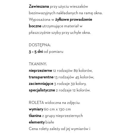
Zawieszana
przy użyciu wieszaków
bezinwazyjnych nakładanych na ramę okna.
Wyposażona w
żyłkowe prowadzenie
boczne
utrzymujące materiał w
płaszczyźnie szyby przy uchyle okna.
DOSTĘPNA:
3 – 5 dni
od pomiaru
TKANINY:
nieprzezierne
12 rodzajów 89 kolorów,
transparentne
13 rodzajów 45 kolorów,
zaciemniające
3 rodzaje 39 kolory,
specjalistyczne
2 rodzaje 12 kolorów.
ROLETA widoczna na zdjęciu:
wymiary
60 cm x 130 cm
tkanina
z grupy nieprzeziernych
elementy
białe
Cena rolety zależy od jej wymiarów i