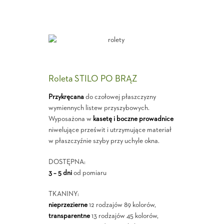
Roleta STILO PO BRĄZ
Przykręcana
do czołowej płaszczyzny
wymiennych listew przyszybowych.
Wyposażona w
kasetę i boczne prowadnice
niwelujące prześwit i utrzymujące materiał
w płaszczyźnie szyby przy uchyle okna.
DOSTĘPNA:
3 – 5 dni
od pomiaru
TKANINY:
nieprzezierne
12 rodzajów 89 kolorów,
transparentne
13 rodzajów 45 kolorów,