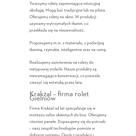
Tworzymy rolety zapewniające intuicyjną
obsługę. Mogą być tradycyjne lub na pilota.
Oferujemy rolety na okno. W produkcji
używamy wytrzymałych tkanin, co
przekłada się na niezawodność.
Proponujemy m.in. z materiału, z podwójną
tkaniną, rzymskie, inteligentne oraz na ramę.
Realizujemy zamówienia na rolety do
nietypowej stolarki. Nasze produkty są
niewymagające konserwacji, co pozwala
cieszyć się estetyką przez lata.
Krakżal – firma rolet
Gielniów
Firma Krakżal od lat specjalizuje się w
montażu osłon okiennych do biur. Oferujemy
również panele. Dopasujemy się do potrzeb
– nasz zespół technologów pomoże w
doborze systemu. Oprócz produkcji i