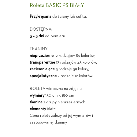
Roleta BASIC PS BIAŁY
Przykręcana
do ściany lub sufitu.
DOSTĘPNA:
3 – 5 dni
od pomiaru
TKANINY:
nieprzezierne
12 rodzajów 89 kolorów,
transparentne
13 rodzajów 45 kolorów,
zaciemniające
3 rodzaje 39 kolory,
specjalistyczne
2 rodzaje 12 kolorów.
ROLETA widoczna na zdjęciu:
wymiary
130 cm x 180 cm
tkanina
z grupy nieprzeziernych
elementy
białe
Cena rolety zależy od jej wymiarów i
zastosowanej tkaniny.