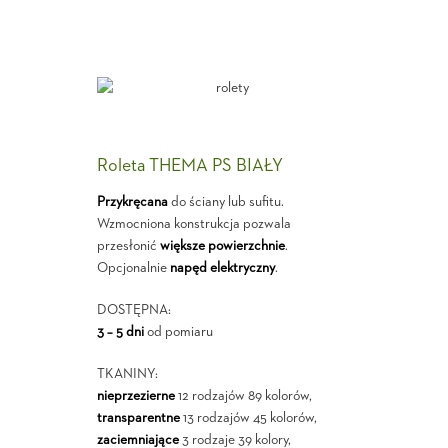
Roleta THEMA PS BIAŁY
Przykręcana
do ściany lub sufitu.
Wzmocniona konstrukcja pozwala
przesłonić
większe powierzchnie
.
Opcjonalnie
napęd elektryczny
.
DOSTĘPNA:
3 – 5 dni
od pomiaru
TKANINY:
nieprzezierne
12 rodzajów 89 kolorów,
transparentne
13 rodzajów 45 kolorów,
zaciemniające
3 rodzaje 39 kolory,