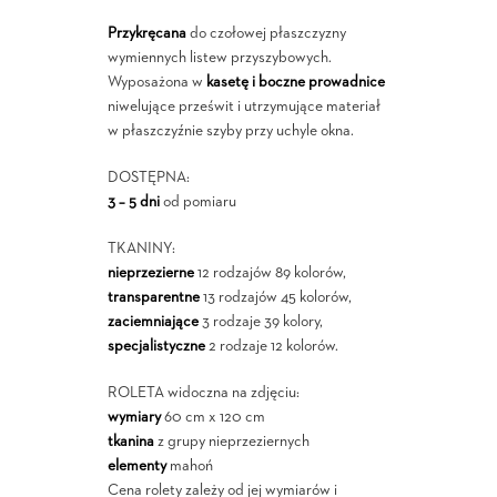
Przykręcana
do czołowej płaszczyzny
wymiennych listew przyszybowych.
Wyposażona w
kasetę i boczne prowadnice
niwelujące prześwit i utrzymujące materiał
w płaszczyźnie szyby przy uchyle okna.
DOSTĘPNA:
3 – 5 dni
od pomiaru
TKANINY:
nieprzezierne
12 rodzajów 89 kolorów,
transparentne
13 rodzajów 45 kolorów,
zaciemniające
3 rodzaje 39 kolory,
specjalistyczne
2 rodzaje 12 kolorów.
ROLETA widoczna na zdjęciu:
wymiary
60 cm x 120 cm
tkanina
z grupy nieprzeziernych
elementy
mahoń
Cena rolety zależy od jej wymiarów i