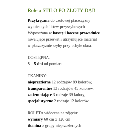
Roleta STILO PO ZŁOTY DĄB
Przykręcana
do czołowej płaszczyzny
wymiennych listew przyszybowych.
Wyposażona w
kasetę i boczne prowadnice
niwelujące prześwit i utrzymujące materiał
w płaszczyźnie szyby przy uchyle okna.
DOSTĘPNA:
3 – 5 dni
od pomiaru
TKANINY:
nieprzezierne
12 rodzajów 89 kolorów,
transparentne
13 rodzajów 45 kolorów,
zaciemniające
3 rodzaje 39 kolory,
specjalistyczne
2 rodzaje 12 kolorów.
ROLETA widoczna na zdjęciu:
wymiary
60 cm x 120 cm
tkanina
z grupy nieprzeziernych