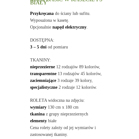
BIAŁY
Przykręcana
do ściany lub sufitu.
Wyposażona w kasetę.
Opcjonalnie
napęd elektryczny
.
DOSTĘPNA:
3 – 5 dni
od pomiaru
TKANINY:
nieprzezierne
12 rodzajów 89 kolorów,
transparentne
13 rodzajów 45 kolorów,
zaciemniające
3 rodzaje 39 kolory,
specjalistyczne
2 rodzaje 12 kolorów.
ROLETA widoczna na zdjęciu:
wymiary
130 cm x 180 cm
tkanina
z grupy nieprzeziernych
elementy
białe
Cena rolety zależy od jej wymiarów i
zastosowanej tkaniny.