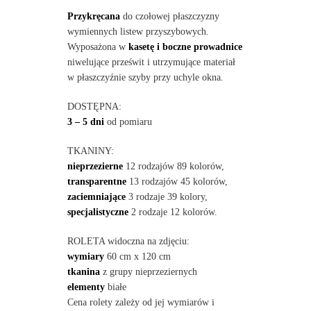
Przykręcana
do czołowej płaszczyzny
wymiennych listew przyszybowych.
Wyposażona w
kasetę i boczne prowadnice
niwelujące prześwit i utrzymujące materiał
w płaszczyźnie szyby przy uchyle okna.
DOSTĘPNA:
3 – 5 dni
od pomiaru
TKANINY:
nieprzezierne
12 rodzajów 89 kolorów,
transparentne
13 rodzajów 45 kolorów,
zaciemniające
3 rodzaje 39 kolory,
specjalistyczne
2 rodzaje 12 kolorów.
ROLETA widoczna na zdjęciu:
wymiary
60 cm x 120 cm
tkanina
z grupy nieprzeziernych
elementy
białe
Cena rolety zależy od jej wymiarów i