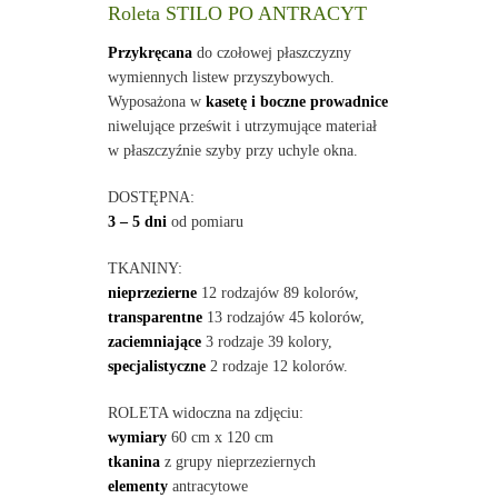
Roleta STILO PO ANTRACYT
Przykręcana
do czołowej płaszczyzny
wymiennych listew przyszybowych.
Wyposażona w
kasetę i boczne prowadnice
niwelujące prześwit i utrzymujące materiał
w płaszczyźnie szyby przy uchyle okna.
DOSTĘPNA:
3 – 5 dni
od pomiaru
TKANINY:
nieprzezierne
12 rodzajów 89 kolorów,
transparentne
13 rodzajów 45 kolorów,
zaciemniające
3 rodzaje 39 kolory,
specjalistyczne
2 rodzaje 12 kolorów.
ROLETA widoczna na zdjęciu:
wymiary
60 cm x 120 cm
tkanina
z grupy nieprzeziernych
elementy
antracytowe