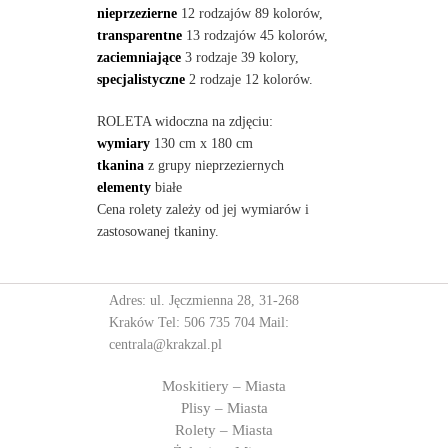
nieprzezierne
12 rodzajów 89 kolorów,
transparentne
13 rodzajów 45 kolorów,
zaciemniające
3 rodzaje 39 kolory,
specjalistyczne
2 rodzaje 12 kolorów.
ROLETA widoczna na zdjęciu:
wymiary
130 cm x 180 cm
tkanina
z grupy nieprzeziernych
elementy
białe
Cena rolety zależy od jej wymiarów i
zastosowanej tkaniny.
Adres: ul. Jęczmienna 28, 31-268
Kraków Tel:
506 735 704
Mail:
centrala@krakzal.pl
Moskitiery – Miasta
Plisy – Miasta
Rolety – Miasta