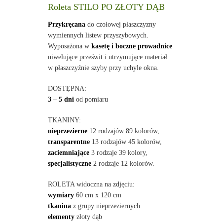
Roleta STILO PO ZŁOTY DĄB
Przykręcana
do czołowej płaszczyzny
wymiennych listew przyszybowych.
Wyposażona w
kasetę i boczne prowadnice
niwelujące prześwit i utrzymujące materiał
w płaszczyźnie szyby przy uchyle okna.
DOSTĘPNA:
3 – 5 dni
od pomiaru
TKANINY:
nieprzezierne
12 rodzajów 89 kolorów,
transparentne
13 rodzajów 45 kolorów,
zaciemniające
3 rodzaje 39 kolory,
specjalistyczne
2 rodzaje 12 kolorów.
ROLETA widoczna na zdjęciu:
wymiary
60 cm x 120 cm
tkanina
z grupy nieprzeziernych
elementy
złoty dąb