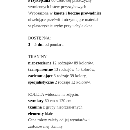
Przykręcana
do czołowej płaszczyzny
wymiennych listew przyszybowych.
Wyposażona w
kasetę i boczne prowadnice
niwelujące prześwit i utrzymujące materiał
w płaszczyźnie szyby przy uchyle okna.
DOSTĘPNA:
3 – 5 dni
od pomiaru
TKANINY:
nieprzezierne
12 rodzajów 89 kolorów,
transparentne
13 rodzajów 45 kolorów,
zaciemniające
3 rodzaje 39 kolory,
specjalistyczne
2 rodzaje 12 kolorów.
ROLETA widoczna na zdjęciu:
wymiary
60 cm x 120 cm
tkanina
z grupy nieprzeziernych
elementy
białe
Cena rolety zależy od jej wymiarów i
zastosowanej tkaniny.