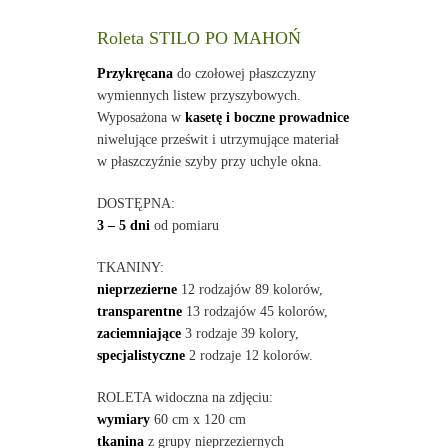
Roleta STILO PO MAHOŃ
Przykręcana
do czołowej płaszczyzny
wymiennych listew przyszybowych.
Wyposażona w
kasetę i boczne prowadnice
niwelujące prześwit i utrzymujące materiał
w płaszczyźnie szyby przy uchyle okna.
DOSTĘPNA:
3 – 5 dni
od pomiaru
TKANINY:
nieprzezierne
12 rodzajów 89 kolorów,
transparentne
13 rodzajów 45 kolorów,
zaciemniające
3 rodzaje 39 kolory,
specjalistyczne
2 rodzaje 12 kolorów.
ROLETA widoczna na zdjęciu:
wymiary
60 cm x 120 cm
tkanina
z grupy nieprzeziernych