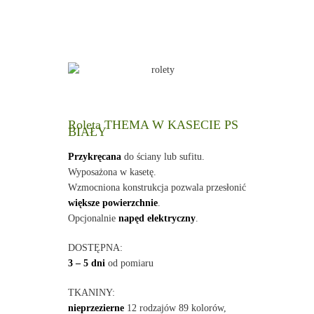
Roleta THEMA W KASECIE PS
BIAŁY
Przykręcana
do ściany lub sufitu.
Wyposażona w kasetę.
Wzmocniona konstrukcja pozwala przesłonić
większe powierzchnie
.
Opcjonalnie
napęd elektryczny
.
DOSTĘPNA:
3 – 5 dni
od pomiaru
TKANINY:
nieprzezierne
12 rodzajów 89 kolorów,