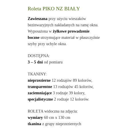
Roleta PIKO NZ BIAŁY
Zawieszana
przy użyciu wieszaków
bezinwazyjnych nakładanych na ramę okna.
Wyposażona w
żyłkowe prowadzenie
boczne
utrzymujące materiał w płaszczyźnie
szyby przy uchyle okna.
DOSTĘPNA:
3 – 5 dni
od pomiaru
TKANINY:
nieprzezierne
12 rodzajów 89 kolorów,
transparentne
13 rodzajów 45 kolorów,
zaciemniające
3 rodzaje 39 kolory,
specjalistyczne
2 rodzaje 12 kolorów.
ROLETA widoczna na zdjęciu:
wymiary
60 cm x 130 cm
tkanina
z grupy nieprzeziernych