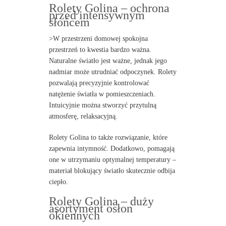
Rolety Golina – ochrona
przed intensywnym
słońcem
>W przestrzeni domowej spokojna
przestrzeń to kwestia bardzo ważna.
Naturalne światło jest ważne, jednak jego
nadmiar może utrudniać odpoczynek. Rolety
pozwalają precyzyjnie kontrolować
natężenie światła w pomieszczeniach.
Intuicyjnie można stworzyć przytulną
atmosferę, relaksacyjną.
Rolety Golina to także rozwiązanie, które
zapewnia intymność. Dodatkowo, pomagają
one w utrzymaniu optymalnej temperatury –
materiał blokujący światło skutecznie odbija
ciepło.
Rolety Golina – duży
asortyment osłon
okiennych