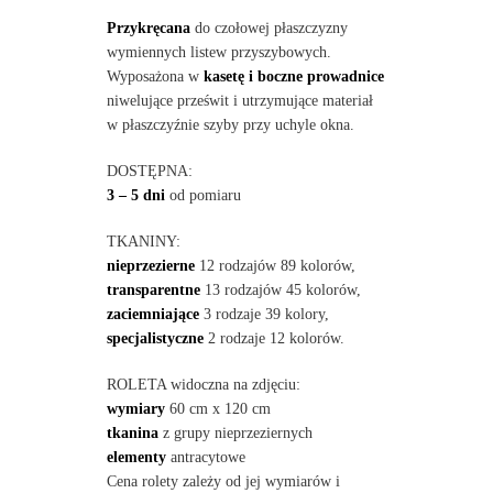
Przykręcana
do czołowej płaszczyzny
wymiennych listew przyszybowych.
Wyposażona w
kasetę i boczne prowadnice
niwelujące prześwit i utrzymujące materiał
w płaszczyźnie szyby przy uchyle okna.
DOSTĘPNA:
3 – 5 dni
od pomiaru
TKANINY:
nieprzezierne
12 rodzajów 89 kolorów,
transparentne
13 rodzajów 45 kolorów,
zaciemniające
3 rodzaje 39 kolory,
specjalistyczne
2 rodzaje 12 kolorów.
ROLETA widoczna na zdjęciu:
wymiary
60 cm x 120 cm
tkanina
z grupy nieprzeziernych
elementy
antracytowe
Cena rolety zależy od jej wymiarów i