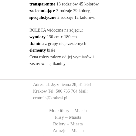
transparentne
13 rodzajów 45 kolorów,
zaciemniające
3 rodzaje 39 kolory,
specjalistyczne
2 rodzaje 12 kolorów.
ROLETA widoczna na zdjęciu:
wymiary
130 cm x 180 cm
tkanina
z grupy nieprzeziernych
elementy
białe
Cena rolety zależy od jej wymiarów i
zastosowanej tkaniny.
Adres: ul. Jęczmienna 28, 31-268
Kraków Tel:
506 735 704
Mail:
centrala@krakzal.pl
Moskitiery – Miasta
Plisy – Miasta
Rolety – Miasta
Żaluzje – Miasta