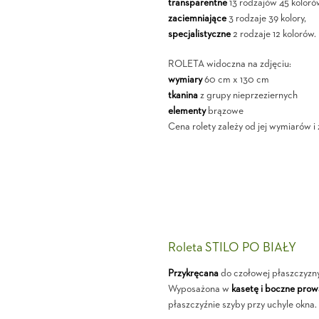
transparentne
13 rodzajów 45 koloró
zaciemniające
3 rodzaje 39 kolory,
specjalistyczne
2 rodzaje 12 kolorów.
ROLETA widoczna na zdjęciu:
wymiary
60 cm x 130 cm
tkanina
z grupy nieprzeziernych
elementy
brązowe
Cena rolety zależy od jej wymiarów i
Roleta STILO PO BIAŁY
Przykręcana
do czołowej płaszczyzn
Wyposażona w
kasetę i boczne pro
płaszczyźnie szyby przy uchyle okna.