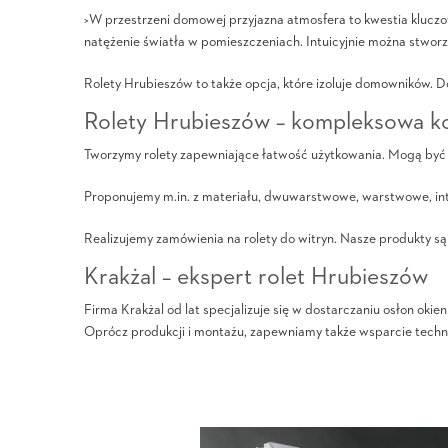
>W przestrzeni domowej przyjazna atmosfera to kwestia kluczow
natężenie światła w pomieszczeniach. Intuicyjnie można stwor
Rolety Hrubieszów to także opcja, które izoluje domowników.
Rolety Hrubieszów – kompleksowa ko
Tworzymy rolety zapewniające łatwość użytkowania. Mogą być o
Proponujemy m.in. z materiału, dwuwarstwowe, warstwowe, intel
Realizujemy zamówienia na rolety do witryn. Nasze produkty są
Krakżal – ekspert rolet Hrubieszów
Firma Krakżal od lat specjalizuje się w dostarczaniu osłon o
Oprócz produkcji i montażu, zapewniamy także wsparcie techn