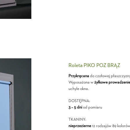
Roleta PIKO POZ BRĄZ
Przykręcana
do czołowej płaszczyzn
Wyposażona w
żyłkowe prowadzeni
uchyle okna.
DOSTĘPNA:
3 – 5 dni
od pomiaru
TKANINY:
nieprzezierne
12 rodzajów 89 kolorów