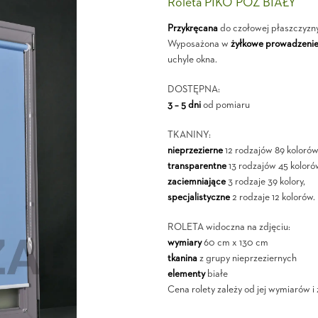
Roleta PIKO POZ BIAŁY
Przykręcana
do czołowej płaszczyzn
Wyposażona w
żyłkowe prowadzeni
uchyle okna.
DOSTĘPNA:
3 – 5 dni
od pomiaru
TKANINY:
nieprzezierne
12 rodzajów 89 kolorów
transparentne
13 rodzajów 45 koloró
zaciemniające
3 rodzaje 39 kolory,
specjalistyczne
2 rodzaje 12 kolorów.
ROLETA widoczna na zdjęciu:
wymiary
60 cm x 130 cm
tkanina
z grupy nieprzeziernych
elementy
białe
Cena rolety zależy od jej wymiarów i