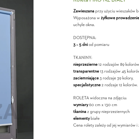
Roleta PIKO NZ BIAŁY
Zawieszana
przy użyciu wieszaków b
Wyposażona w
żyłkowe prowadzeni
uchyle okna.
DOSTĘPNA:
3 – 5 dni
od pomiaru
TKANINY:
nieprzezierne
12 rodzajów 89 kolorów
transparentne
13 rodzajów 45 koloró
zaciemniające
3 rodzaje 39 kolory,
specjalistyczne
2 rodzaje 12 kolorów.
ROLETA widoczna na zdjęciu:
wymiary
60 cm x 130 cm
tkanina
z grupy nieprzeziernych
elementy
białe
Cena rolety zależy od jej wymiarów i