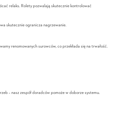
ócać relaks. Rolety pozwalają skutecznie kontrolować
owa skutecznie ogranicza nagrzewanie.
używamy renomowanych surowców, co przekłada się na trwałość.
potrzeb – nasz zespół doradców pomoże w doborze systemu.