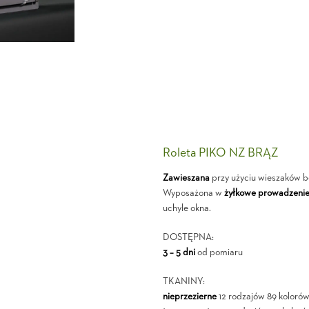
Roleta PIKO NZ BRĄZ
Zawieszana
przy użyciu wieszaków b
Wyposażona w
żyłkowe prowadzeni
uchyle okna.
DOSTĘPNA:
3 – 5 dni
od pomiaru
TKANINY:
nieprzezierne
12 rodzajów 89 kolorów