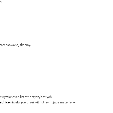
w,
 zastosowanej tkaniny.
y wymiennych listew przyszybowych.
wadnice
niwelujące prześwit i utrzymujące materiał w