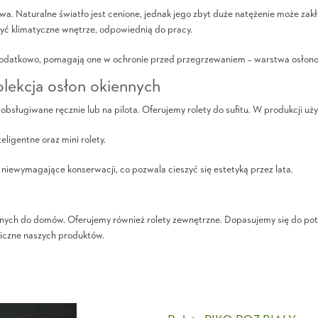
a. Naturalne światło jest cenione, jednak jego zbyt duże natężenie może zakł
zyć klimatyczne wnętrze, odpowiednią do pracy.
 Dodatkowo, pomagają one w ochronie przed przegrzewaniem – warstwa osłon
lekcja osłon okiennych
bsługiwane ręcznie lub na pilota. Oferujemy rolety do sufitu. W produkcji 
igentne oraz mini rolety.
 niewymagające konserwacji, co pozwala cieszyć się estetyką przez lata.
kiennych do domów. Oferujemy również rolety zewnętrzne. Dopasujemy się do 
iczne naszych produktów.