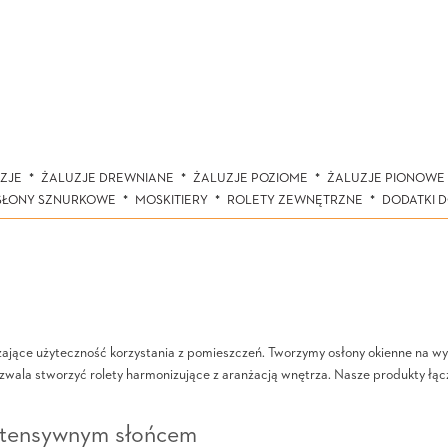
ZJE
ŻALUZJE DREWNIANE
ŻALUZJE POZIOME
ŻALUZJE PIONOWE
SŁONY SZNURKOWE
MOSKITIERY
ROLETY ZEWNĘTRZNE
DODATKI 
zające użyteczność korzystania z pomieszczeń. Tworzymy osłony okienne na w
zwala stworzyć rolety harmonizujące z aranżacją wnętrza. Nasze produkty ł
intensywnym słońcem