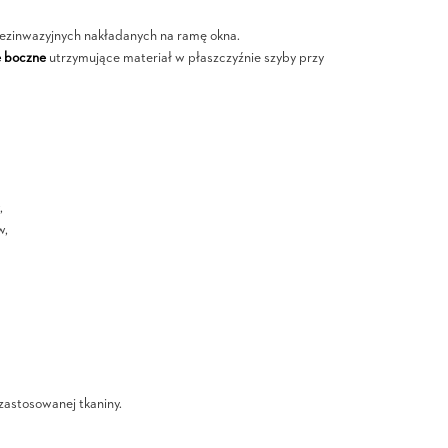
ezinwazyjnych nakładanych na ramę okna.
e boczne
utrzymujące materiał w płaszczyźnie szyby przy
,
w,
 zastosowanej tkaniny.