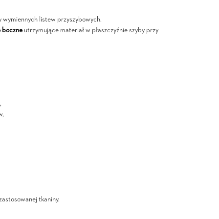
y wymiennych listew przyszybowych.
e boczne
utrzymujące materiał w płaszczyźnie szyby przy
,
w,
 zastosowanej tkaniny.