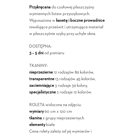
Przykręcana
do czołowej płaszczyzny
wymiennych listew przyszybowych.
Wyposażona w
kasetę i boczne prowadnice
niwelujące prześwit i utrzymujące materiał
w płaszczyźnie szyby przy uchyle okna.
DOSTĘPNA:
3 – 5 dni
od pomiaru
TKANINY:
nieprzezierne
12 rodzajów 89 kolorów,
transparentne
13 rodzajów 45 kolorów,
zaciemniające
3 rodzaje 39 kolory,
specjalistyczne
2 rodzaje 12 kolorów.
ROLETA widoczna na zdjęciu:
wymiary
60 cm x 120 cm
tkanina
z grupy nieprzeziernych
elementy
białe
Cena rolety zależy od jej wymiarów i