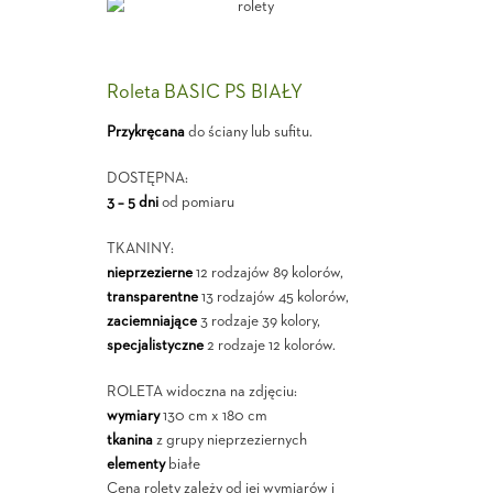
Roleta BASIC PS BIAŁY
Przykręcana
do ściany lub sufitu.
DOSTĘPNA:
3 – 5 dni
od pomiaru
TKANINY:
nieprzezierne
12 rodzajów 89 kolorów,
transparentne
13 rodzajów 45 kolorów,
zaciemniające
3 rodzaje 39 kolory,
specjalistyczne
2 rodzaje 12 kolorów.
ROLETA widoczna na zdjęciu:
wymiary
130 cm x 180 cm
tkanina
z grupy nieprzeziernych
elementy
białe
Cena rolety zależy od jej wymiarów i