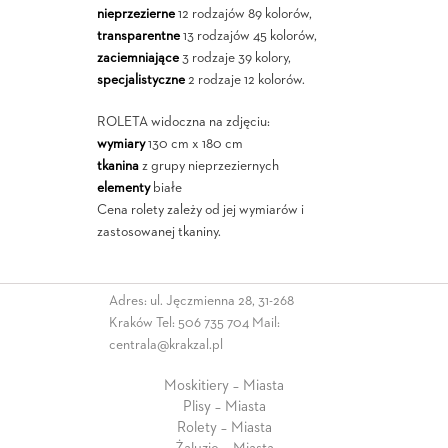
nieprzezierne
12 rodzajów 89 kolorów,
transparentne
13 rodzajów 45 kolorów,
zaciemniające
3 rodzaje 39 kolory,
specjalistyczne
2 rodzaje 12 kolorów.
ROLETA widoczna na zdjęciu:
wymiary
130 cm x 180 cm
tkanina
z grupy nieprzeziernych
elementy
białe
Cena rolety zależy od jej wymiarów i
zastosowanej tkaniny.
Adres: ul. Jęczmienna 28, 31-268
Kraków Tel:
506 735 704
Mail:
centrala@krakzal.pl
Moskitiery – Miasta
Plisy – Miasta
Rolety – Miasta