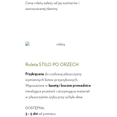
Cena rolety zależy od jej wymiarów i
zastosowanej tkaniny.
Roleta STILO PO ORZECH
Przykręcana
do czołowej płaszczyzny
wymiennych listew przyszybowych.
Wyposażona w
kasetę i boczne prowadnice
niwelujące prześwit i utrzymujące materiał
w płaszczyźnie szyby przy uchyle okna.
DOSTĘPNA:
3 – 5 dni
od pomiaru