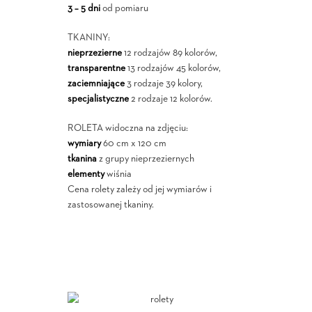
3 – 5 dni
od pomiaru
TKANINY:
nieprzezierne
12 rodzajów 89 kolorów,
transparentne
13 rodzajów 45 kolorów,
zaciemniające
3 rodzaje 39 kolory,
specjalistyczne
2 rodzaje 12 kolorów.
ROLETA widoczna na zdjęciu:
wymiary
60 cm x 120 cm
tkanina
z grupy nieprzeziernych
elementy
wiśnia
Cena rolety zależy od jej wymiarów i
zastosowanej tkaniny.