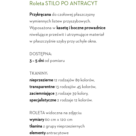
Roleta STILO PO ANTRACYT
Przykręcana
do czołowej płaszczyzny
wymiennych listew przyszybowych.
Wyposażona w
kasetę i boczne prowadnice
niwelujące prześwit i utrzymujące materiał
w płaszczyźnie szyby przy uchyle okna.
DOSTĘPNA:
3 – 5 dni
od pomiaru
TKANINY:
nieprzezierne
12 rodzajów 89 kolorów,
transparentne
13 rodzajów 45 kolorów,
zaciemniające
3 rodzaje 39 kolory,
specjalistyczne
2 rodzaje 12 kolorów.
ROLETA widoczna na zdjęciu:
wymiary
60 cm x 120 cm
tkanina
z grupy nieprzeziernych
elementy
antracytowe