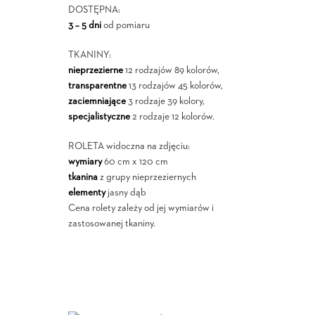
DOSTĘPNA:
3 – 5 dni
od pomiaru
TKANINY:
nieprzezierne
12 rodzajów 89 kolorów,
transparentne
13 rodzajów 45 kolorów,
zaciemniające
3 rodzaje 39 kolory,
specjalistyczne
2 rodzaje 12 kolorów.
ROLETA widoczna na zdjęciu:
wymiary
60 cm x 120 cm
tkanina
z grupy nieprzeziernych
elementy
jasny dąb
Cena rolety zależy od jej wymiarów i
zastosowanej tkaniny.