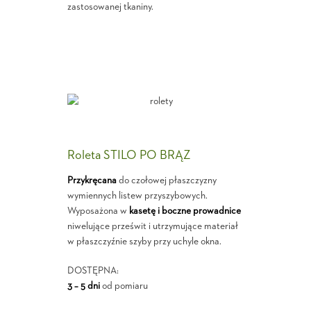
zastosowanej tkaniny.
Roleta STILO PO BRĄZ
Przykręcana
do czołowej płaszczyzny
wymiennych listew przyszybowych.
Wyposażona w
kasetę i boczne prowadnice
niwelujące prześwit i utrzymujące materiał
w płaszczyźnie szyby przy uchyle okna.
DOSTĘPNA:
3 – 5 dni
od pomiaru