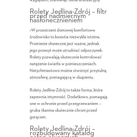
wyglądem, stanowiąc detal aranżacyjny.
Rolety Jedlina-Zdrój – filtr
przed nadmiernym
nasłonecznieniem
>W przestrzeni domowej komfortowe
środowisko to kwestia niezwykle istotna.
Promienie słoneczne jest ważne, jednak
jego przesyt może utrudniać odpoczynek.
Rolety pozwalają skutecznie kontrolować
natężenie światła w pomieszczeniach.
Natychmiastowo można stworzyć przytulną
atmosferę, pomagającą w skupieniu.
Rolety Jedlina-Zdrój to także forma, które
zapewnia intymność. Dodatkowo, pomagają
one w ochronie przed przegrzewaniem –
gruba tkanina skutecznie chroni przed
gorącem.
Rolety Jedlina-Zdrój –
rozbudowany katalog