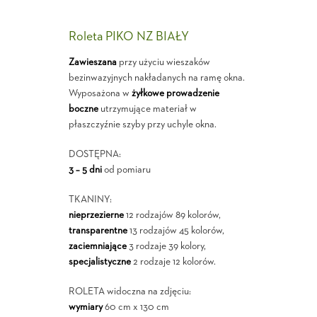
Roleta PIKO NZ BIAŁY
Zawieszana
przy użyciu wieszaków
bezinwazyjnych nakładanych na ramę okna.
Wyposażona w
żyłkowe prowadzenie
boczne
utrzymujące materiał w
płaszczyźnie szyby przy uchyle okna.
DOSTĘPNA:
3 – 5 dni
od pomiaru
TKANINY:
nieprzezierne
12 rodzajów 89 kolorów,
transparentne
13 rodzajów 45 kolorów,
zaciemniające
3 rodzaje 39 kolory,
specjalistyczne
2 rodzaje 12 kolorów.
ROLETA widoczna na zdjęciu:
wymiary
60 cm x 130 cm