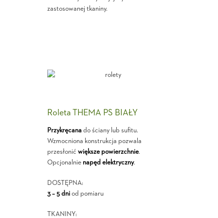
zastosowanej tkaniny.
Roleta THEMA PS BIAŁY
Przykręcana
do ściany lub sufitu.
Wzmocniona konstrukcja pozwala
przesłonić
większe powierzchnie
.
Opcjonalnie
napęd elektryczny
.
DOSTĘPNA:
3 – 5 dni
od pomiaru
TKANINY: