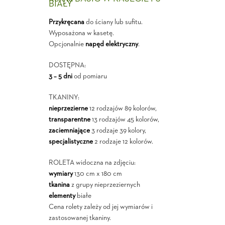
BIAŁY
Przykręcana
do ściany lub sufitu.
Wyposażona w kasetę.
Opcjonalnie
napęd elektryczny
.
DOSTĘPNA:
3 – 5 dni
od pomiaru
TKANINY:
nieprzezierne
12 rodzajów 89 kolorów,
transparentne
13 rodzajów 45 kolorów,
zaciemniające
3 rodzaje 39 kolory,
specjalistyczne
2 rodzaje 12 kolorów.
ROLETA widoczna na zdjęciu:
wymiary
130 cm x 180 cm
tkanina
z grupy nieprzeziernych
elementy
białe
Cena rolety zależy od jej wymiarów i
zastosowanej tkaniny.