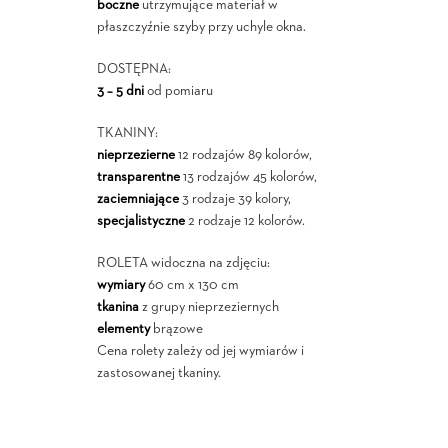
boczne
utrzymujące materiał w
płaszczyźnie szyby przy uchyle okna.
DOSTĘPNA:
3 – 5 dni
od pomiaru
TKANINY:
nieprzezierne
12 rodzajów 89 kolorów,
transparentne
13 rodzajów 45 kolorów,
zaciemniające
3 rodzaje 39 kolory,
specjalistyczne
2 rodzaje 12 kolorów.
ROLETA widoczna na zdjęciu:
wymiary
60 cm x 130 cm
tkanina
z grupy nieprzeziernych
elementy
brązowe
Cena rolety zależy od jej wymiarów i
zastosowanej tkaniny.