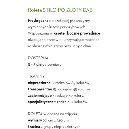
Roleta STILO PO ZŁOTY DĄB
Przykręcana
do czołowej płaszczyzny
wymiennych listew przyszybowych.
Wyposażona w
kasetę i boczne prowadnice
niwelujące prześwit i utrzymujące materiał
w płaszczyźnie szyby przy uchyle okna.
DOSTĘPNA:
3 – 5 dni
od pomiaru
TKANINY:
nieprzezierne
12 rodzajów 89 kolorów,
transparentne
13 rodzajów 45 kolorów,
zaciemniające
3 rodzaje 39 kolory,
specjalistyczne
2 rodzaje 12 kolorów.
ROLETA widoczna na zdjęciu:
wymiary
60 cm x 120 cm
tkanina
z grupy nieprzeziernych