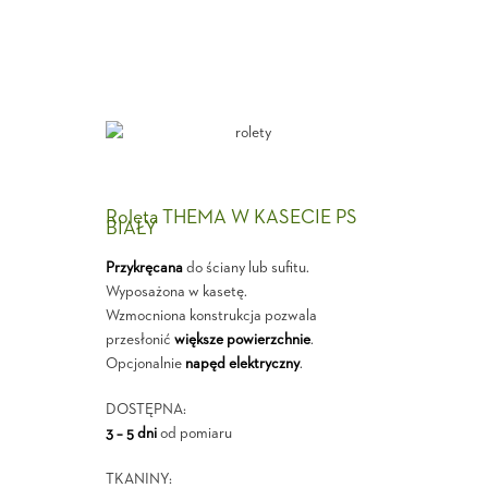
Roleta THEMA W KASECIE PS
BIAŁY
Przykręcana
do ściany lub sufitu.
Wyposażona w kasetę.
Wzmocniona konstrukcja pozwala
przesłonić
większe powierzchnie
.
Opcjonalnie
napęd elektryczny
.
DOSTĘPNA:
3 – 5 dni
od pomiaru
TKANINY: