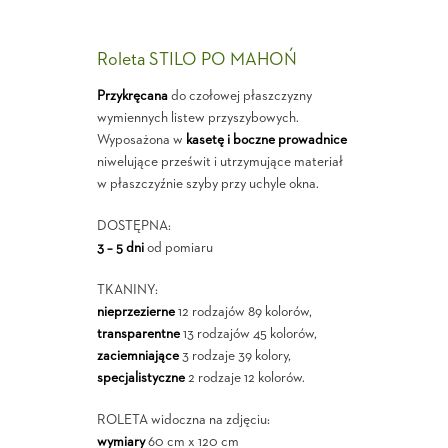
Roleta STILO PO MAHOŃ
Przykręcana
do czołowej płaszczyzny
wymiennych listew przyszybowych.
Wyposażona w
kasetę i boczne prowadnice
niwelujące prześwit i utrzymujące materiał
w płaszczyźnie szyby przy uchyle okna.
DOSTĘPNA:
3 – 5 dni
od pomiaru
TKANINY:
nieprzezierne
12 rodzajów 89 kolorów,
transparentne
13 rodzajów 45 kolorów,
zaciemniające
3 rodzaje 39 kolory,
specjalistyczne
2 rodzaje 12 kolorów.
ROLETA widoczna na zdjęciu:
wymiary
60 cm x 120 cm