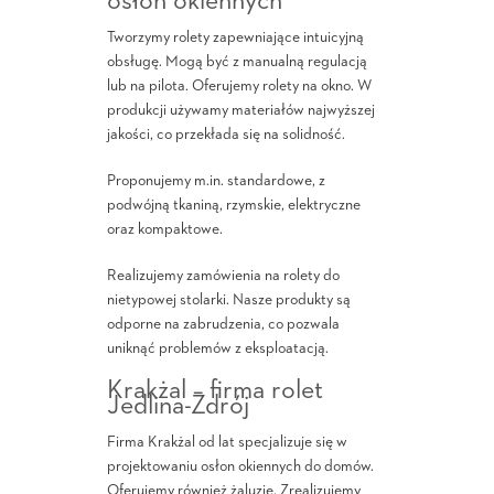
osłon okiennych
Tworzymy rolety zapewniające intuicyjną
obsługę. Mogą być z manualną regulacją
lub na pilota. Oferujemy rolety na okno. W
produkcji używamy materiałów najwyższej
jakości, co przekłada się na solidność.
Proponujemy m.in. standardowe, z
podwójną tkaniną, rzymskie, elektryczne
oraz kompaktowe.
Realizujemy zamówienia na rolety do
nietypowej stolarki. Nasze produkty są
odporne na zabrudzenia, co pozwala
uniknąć problemów z eksploatacją.
Krakżal – firma rolet
Jedlina-Zdrój
Firma Krakżal od lat specjalizuje się w
projektowaniu osłon okiennych do domów.
Oferujemy również żaluzje. Zrealizujemy