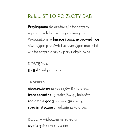
Roleta STILO PO ZŁOTY DĄB
Przykręcana
do czołowej płaszczyzny
wymiennych listew przyszybowych.
Wyposażona w
kasetę i boczne prowadnice
niwelujące prześwit i utrzymujące materiał
w płaszczyźnie szyby przy uchyle okna.
DOSTĘPNA:
3 – 5 dni
od pomiaru
TKANINY:
nieprzezierne
12 rodzajów 89 kolorów,
transparentne
13 rodzajów 45 kolorów,
zaciemniające
3 rodzaje 39 kolory,
specjalistyczne
2 rodzaje 12 kolorów.
ROLETA widoczna na zdjęciu:
wymiary
60 cm x 120 cm