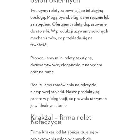
osłon okiennych
Tworzymy rolety zapewniające intuicyjną
obsługę. Mogą być obsługiwane ręcznie lub
z napędem. Oferujemy rolety dopasowane
do stolarki. W produkcji używamy solidnych
mechanizmów, co przekłada się na
trwałość.
Proponujemy m.in. rolety tekstylne,
dwuwarstwowe, eleganckie, z napędem
oraz na ramę.
Realizujemy zamówienia na rolety do
nietypowej stolarki. Nasze produkty są
proste w pielęgnacji, co pozwala utrzymać
je w idealnym stanie.
Krakżal – firma rolet
Kołaczyce
Firma Krakżal od lat specjalizuje się w
projektowaniu osłon okiennych do