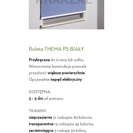
Roleta THEMA PS BIAŁY
Przykręcana
do ściany lub sufitu.
Wzmocniona konstrukcja pozwala
przesłonić
większe powierzchnie
.
Opcjonalnie
napęd elektryczny
.
DOSTĘPNA:
3 – 5 dni
od pomiaru
TKANINY:
nieprzezierne
12 rodzajów 89 kolorów,
transparentne
13 rodzajów 45 kolorów,
zaciemniające
3 rodzaje 39 kolory,