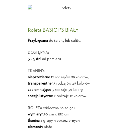
Roleta BASIC PS BIAŁY
Przykręcana
do ściany lub sufitu.
DOSTĘPNA:
3 – 5 dni
od pomiaru
TKANINY:
nieprzezierne
12 rodzajów 89 kolorów,
transparentne
13 rodzajów 45 kolorów,
zaciemniające
3 rodzaje 39 kolory,
specjalistyczne
2 rodzaje 12 kolorów.
ROLETA widoczna na zdjęciu:
wymiary
130 cm x 180 cm
tkanina
z grupy nieprzeziernych
elementy
białe