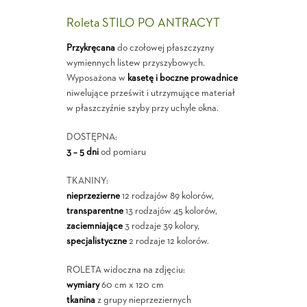
Roleta STILO PO ANTRACYT
Przykręcana
do czołowej płaszczyzny
wymiennych listew przyszybowych.
Wyposażona w
kasetę i boczne prowadnice
niwelujące prześwit i utrzymujące materiał
w płaszczyźnie szyby przy uchyle okna.
DOSTĘPNA:
3 – 5 dni
od pomiaru
TKANINY:
nieprzezierne
12 rodzajów 89 kolorów,
transparentne
13 rodzajów 45 kolorów,
zaciemniające
3 rodzaje 39 kolory,
specjalistyczne
2 rodzaje 12 kolorów.
ROLETA widoczna na zdjęciu:
wymiary
60 cm x 120 cm
tkanina
z grupy nieprzeziernych