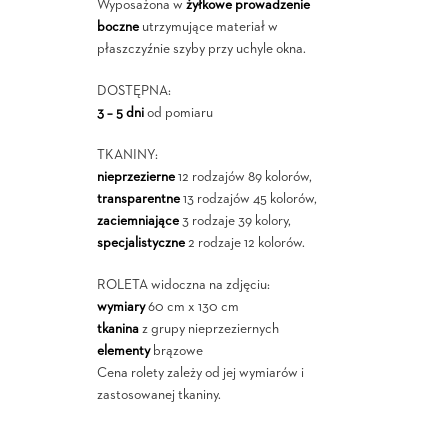
Wyposażona w
żyłkowe prowadzenie
boczne
utrzymujące materiał w
płaszczyźnie szyby przy uchyle okna.
DOSTĘPNA:
3 – 5 dni
od pomiaru
TKANINY:
nieprzezierne
12 rodzajów 89 kolorów,
transparentne
13 rodzajów 45 kolorów,
zaciemniające
3 rodzaje 39 kolory,
specjalistyczne
2 rodzaje 12 kolorów.
ROLETA widoczna na zdjęciu:
wymiary
60 cm x 130 cm
tkanina
z grupy nieprzeziernych
elementy
brązowe
Cena rolety zależy od jej wymiarów i
zastosowanej tkaniny.