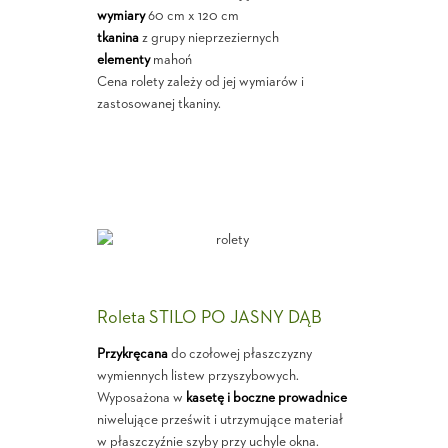
wymiary
60 cm x 120 cm
tkanina
z grupy nieprzeziernych
elementy
mahoń
Cena rolety zależy od jej wymiarów i
zastosowanej tkaniny.
Roleta STILO PO JASNY DĄB
Przykręcana
do czołowej płaszczyzny
wymiennych listew przyszybowych.
Wyposażona w
kasetę i boczne prowadnice
niwelujące prześwit i utrzymujące materiał
w płaszczyźnie szyby przy uchyle okna.