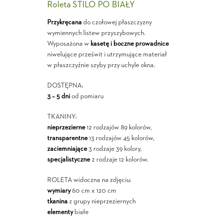
Roleta STILO PO BIAŁY
Przykręcana
do czołowej płaszczyzny
wymiennych listew przyszybowych.
Wyposażona w
kasetę i boczne prowadnice
niwelujące prześwit i utrzymujące materiał
w płaszczyźnie szyby przy uchyle okna.
DOSTĘPNA:
3 – 5 dni
od pomiaru
TKANINY:
nieprzezierne
12 rodzajów 89 kolorów,
transparentne
13 rodzajów 45 kolorów,
zaciemniające
3 rodzaje 39 kolory,
specjalistyczne
2 rodzaje 12 kolorów.
ROLETA widoczna na zdjęciu:
wymiary
60 cm x 120 cm
tkanina
z grupy nieprzeziernych
elementy
białe