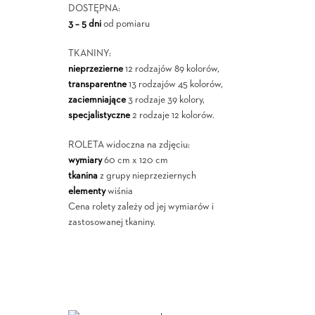
DOSTĘPNA:
3 – 5 dni
od pomiaru
TKANINY:
nieprzezierne
12 rodzajów 89 kolorów,
transparentne
13 rodzajów 45 kolorów,
zaciemniające
3 rodzaje 39 kolory,
specjalistyczne
2 rodzaje 12 kolorów.
ROLETA widoczna na zdjęciu:
wymiary
60 cm x 120 cm
tkanina
z grupy nieprzeziernych
elementy
wiśnia
Cena rolety zależy od jej wymiarów i
zastosowanej tkaniny.