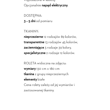
Wyposażona w kasetę.
Opcjonalnie
napęd elektryczny
.
DOSTĘPNA:
3 – 5 dni
od pomiaru
TKANINY:
nieprzezierne
12 rodzajów 89 kolorów,
transparentne
13 rodzajów 45 kolorów,
zaciemniające
3 rodzaje 39 kolory,
specjalistyczne
2 rodzaje 12 kolorów.
ROLETA widoczna na zdjęciu:
wymiary
130 cm x 180 cm
tkanina
z grupy nieprzeziernych
elementy
białe
Cena rolety zależy od jej wymiarów i
zastosowanej tkaniny.