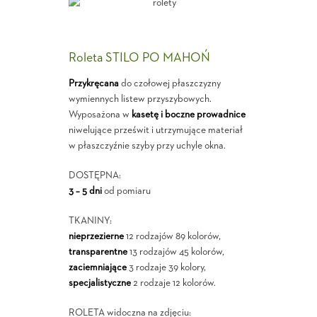
Roleta STILO PO MAHOŃ
Przykręcana
do czołowej płaszczyzny
wymiennych listew przyszybowych.
Wyposażona w
kasetę i boczne prowadnice
niwelujące prześwit i utrzymujące materiał
w płaszczyźnie szyby przy uchyle okna.
DOSTĘPNA:
3 – 5 dni
od pomiaru
TKANINY:
nieprzezierne
12 rodzajów 89 kolorów,
transparentne
13 rodzajów 45 kolorów,
zaciemniające
3 rodzaje 39 kolory,
specjalistyczne
2 rodzaje 12 kolorów.
ROLETA widoczna na zdjęciu: