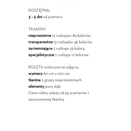
DOSTĘPNA:
3 – 5 dni
od pomiaru
TKANINY:
nieprzezierne
12 rodzajów 89 kolorów,
transparentne
13 rodzajów 45 kolorów,
zaciemniające
3 rodzaje 39 kolory,
specjalistyczne
2 rodzaje 12 kolorów.
ROLETA widoczna na zdjęciu:
wymiary
60 cm x 120 cm
tkanina
z grupy nieprzeziernych
elementy
jasny dąb
Cena rolety zależy od jej wymiarów i
zastosowanej tkaniny.