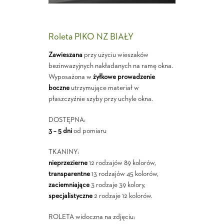
Roleta PIKO NZ BIAŁY
Zawieszana
przy użyciu wieszaków
bezinwazyjnych nakładanych na ramę okna.
Wyposażona w
żyłkowe prowadzenie
boczne
utrzymujące materiał w
płaszczyźnie szyby przy uchyle okna.
DOSTĘPNA:
3 – 5 dni
od pomiaru
TKANINY:
nieprzezierne
12 rodzajów 89 kolorów,
transparentne
13 rodzajów 45 kolorów,
zaciemniające
3 rodzaje 39 kolory,
specjalistyczne
2 rodzaje 12 kolorów.
ROLETA widoczna na zdjęciu: