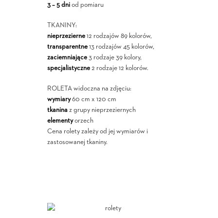
3 – 5 dni
od pomiaru
TKANINY:
nieprzezierne
12 rodzajów 89 kolorów,
transparentne
13 rodzajów 45 kolorów,
zaciemniające
3 rodzaje 39 kolory,
specjalistyczne
2 rodzaje 12 kolorów.
ROLETA widoczna na zdjęciu:
wymiary
60 cm x 120 cm
tkanina
z grupy nieprzeziernych
elementy
orzech
Cena rolety zależy od jej wymiarów i
zastosowanej tkaniny.