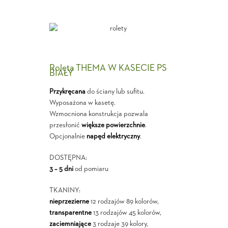
Roleta THEMA W KASECIE PS
BIAŁY
Przykręcana
do ściany lub sufitu.
Wyposażona w kasetę.
Wzmocniona konstrukcja pozwala
przesłonić
większe powierzchnie
.
Opcjonalnie
napęd elektryczny
.
DOSTĘPNA:
3 – 5 dni
od pomiaru
TKANINY:
nieprzezierne
12 rodzajów 89 kolorów,
transparentne
13 rodzajów 45 kolorów,
zaciemniające
3 rodzaje 39 kolory,