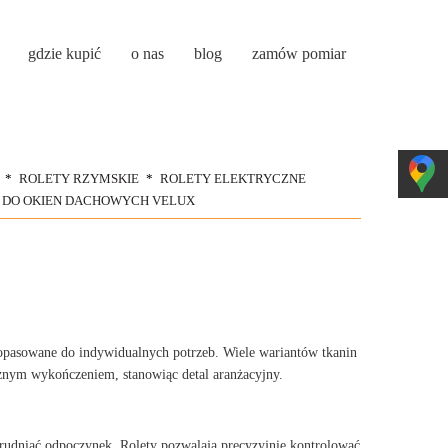
gdzie kupić
o nas
blog
zamów pomiar
ROLETY RZYMSKIE
ROLETY ELEKTRYCZNE
 DO OKIEN DACHOWYCH VELUX
dopasowane do indywidualnych potrzeb. Wiele wariantów tkanin
ycznym wykończeniem, stanowiąc detal aranżacyjny.
trudniać odpoczynek. Rolety pozwalają precyzyjnie kontrolować