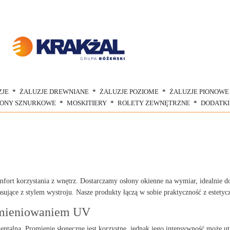
ZJE
ŻALUZJE DREWNIANE
ŻALUZJE POZIOME
ŻALUZJE PIONOWE
ŁONY SZNURKOWE
MOSKITIERY
ROLETY ZEWNĘTRZNE
DODATKI
mfort korzystania z wnętrz. Dostarczamy osłony okienne na wymiar, idealnie 
asujące z stylem wystroju. Nasze produkty łączą w sobie praktyczność z estet
omieniowaniem UV
ntalna. Promienie słoneczne jest korzystne, jednak jego intensywność może u