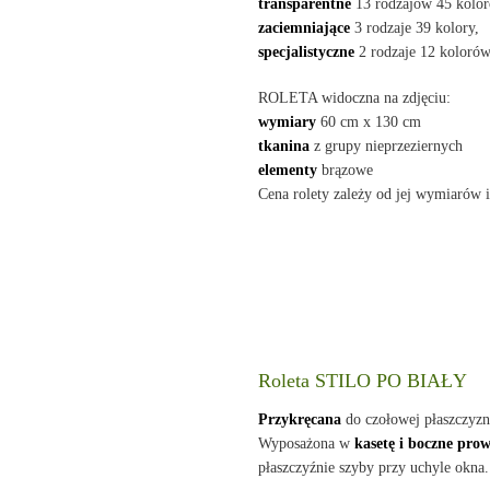
transparentne
13 rodzajów 45 kolor
zaciemniające
3 rodzaje 39 kolory,
specjalistyczne
2 rodzaje 12 kolorów
ROLETA widoczna na zdjęciu:
wymiary
60 cm x 130 cm
tkanina
z grupy nieprzeziernych
elementy
brązowe
Cena rolety zależy od jej wymiarów i
Roleta STILO PO BIAŁY
Przykręcana
do czołowej płaszczyz
Wyposażona w
kasetę i boczne pro
płaszczyźnie szyby przy uchyle okna.