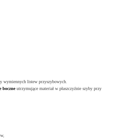
ny wymiennych listew przyszybowych.
e boczne
utrzymujące materiał w płaszczyźnie szyby przy
ów,