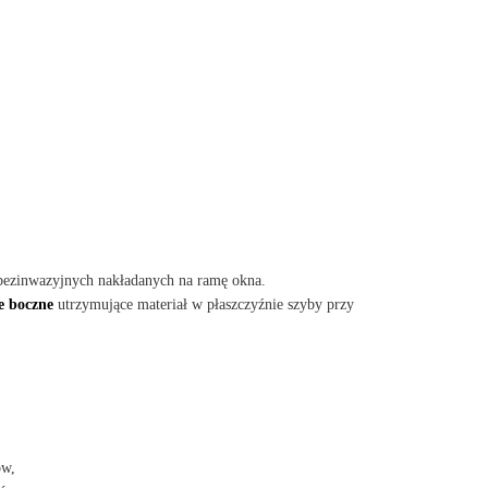
bezinwazyjnych nakładanych na ramę okna.
e boczne
utrzymujące materiał w płaszczyźnie szyby przy
ów,