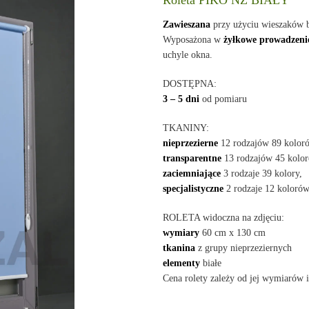
Roleta PIKO NZ BIAŁY
Zawieszana
przy użyciu wieszaków 
Wyposażona w
żyłkowe prowadzeni
uchyle okna.
DOSTĘPNA:
3 – 5 dni
od pomiaru
TKANINY:
nieprzezierne
12 rodzajów 89 kolor
transparentne
13 rodzajów 45 kolor
zaciemniające
3 rodzaje 39 kolory,
specjalistyczne
2 rodzaje 12 kolorów
ROLETA widoczna na zdjęciu:
wymiary
60 cm x 130 cm
tkanina
z grupy nieprzeziernych
elementy
białe
Cena rolety zależy od jej wymiarów i