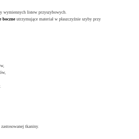
ny wymiennych listew przyszybowych.
e boczne
utrzymujące materiał w płaszczyźnie szyby przy
ów,
ów,
.
 zastosowanej tkaniny.