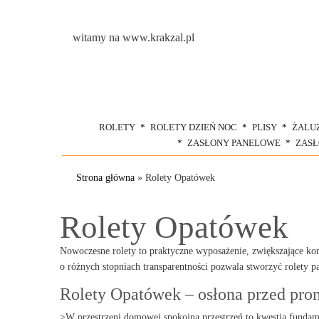
witamy na www.krakzal.pl
ROLETY
ROLETY DZIEŃ NOC
PLISY
ŻALU
ZASŁONY PANELOWE
ZAS
Strona główna
»
Rolety Opatówek
Rolety Opatówek
Nowoczesne rolety to praktyczne wyposażenie, zwiększające ko
o różnych stopniach transparentności pozwala stworzyć rolety p
Rolety Opatówek – osłona przed pr
>W przestrzeni domowej spokojna przestrzeń to kwestia fundame