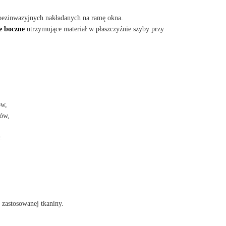
bezinwazyjnych nakładanych na ramę okna.
e boczne
utrzymujące materiał w płaszczyźnie szyby przy
ów,
ów,
.
 zastosowanej tkaniny.