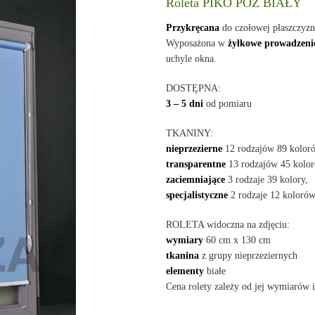
Roleta PIKO POZ BIAŁY
Przykręcana
do czołowej płaszczyz
Wyposażona w
żyłkowe prowadzeni
uchyle okna.
DOSTĘPNA:
3 – 5 dni
od pomiaru
TKANINY:
nieprzezierne
12 rodzajów 89 kolor
transparentne
13 rodzajów 45 kolor
zaciemniające
3 rodzaje 39 kolory,
specjalistyczne
2 rodzaje 12 kolorów
ROLETA widoczna na zdjęciu:
wymiary
60 cm x 130 cm
tkanina
z grupy nieprzeziernych
elementy
białe
Cena rolety zależy od jej wymiarów i