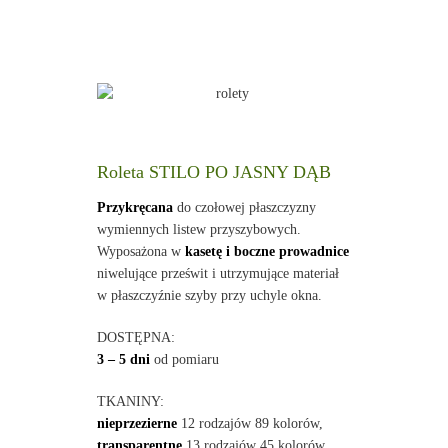
Roleta STILO PO JASNY DĄB
Przykręcana
do czołowej płaszczyzny
wymiennych listew przyszybowych.
Wyposażona w
kasetę i boczne prowadnice
niwelujące prześwit i utrzymujące materiał
w płaszczyźnie szyby przy uchyle okna.
DOSTĘPNA:
3 – 5 dni
od pomiaru
TKANINY:
nieprzezierne
12 rodzajów 89 kolorów,
transparentne
13 rodzajów 45 kolorów,