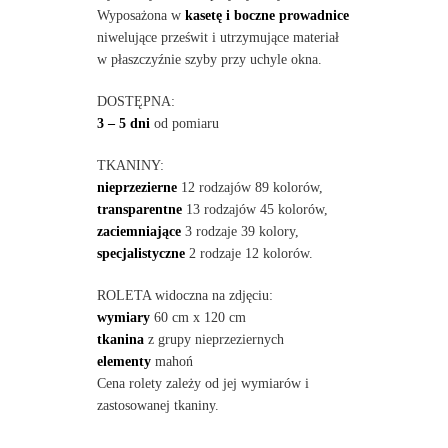
Wyposażona w
kasetę i boczne prowadnice
niwelujące prześwit i utrzymujące materiał
w płaszczyźnie szyby przy uchyle okna.
DOSTĘPNA:
3 – 5 dni
od pomiaru
TKANINY:
nieprzezierne
12 rodzajów 89 kolorów,
transparentne
13 rodzajów 45 kolorów,
zaciemniające
3 rodzaje 39 kolory,
specjalistyczne
2 rodzaje 12 kolorów.
ROLETA widoczna na zdjęciu:
wymiary
60 cm x 120 cm
tkanina
z grupy nieprzeziernych
elementy
mahoń
Cena rolety zależy od jej wymiarów i
zastosowanej tkaniny.