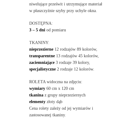
niwelujące prześwit i utrzymujące materiał
w płaszczyźnie szyby przy uchyle okna.
DOSTĘPNA:
3 – 5 dni
od pomiaru
TKANINY:
nieprzezierne
12 rodzajów 89 kolorów,
transparentne
13 rodzajów 45 kolorów,
zaciemniające
3 rodzaje 39 kolory,
specjalistyczne
2 rodzaje 12 kolorów.
ROLETA widoczna na zdjęciu:
wymiary
60 cm x 120 cm
tkanina
z grupy nieprzeziernych
elementy
złoty dąb
Cena rolety zależy od jej wymiarów i
zastosowanej tkaniny.