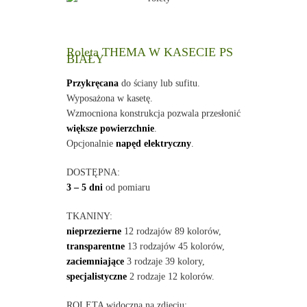
Roleta THEMA W KASECIE PS
BIAŁY
Przykręcana
do ściany lub sufitu.
Wyposażona w kasetę.
Wzmocniona konstrukcja pozwala przesłonić
większe powierzchnie
.
Opcjonalnie
napęd elektryczny
.
DOSTĘPNA:
3 – 5 dni
od pomiaru
TKANINY:
nieprzezierne
12 rodzajów 89 kolorów,
transparentne
13 rodzajów 45 kolorów,
zaciemniające
3 rodzaje 39 kolory,
specjalistyczne
2 rodzaje 12 kolorów.
ROLETA widoczna na zdjęciu: