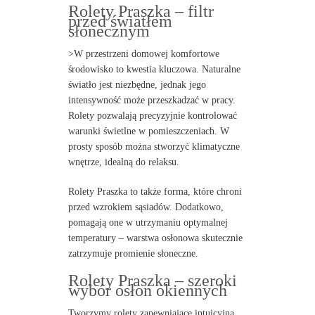
Rolety Praszka – filtr
przed światłem
słonecznym
>W przestrzeni domowej komfortowe
środowisko to kwestia kluczowa. Naturalne
światło jest niezbędne, jednak jego
intensywność może przeszkadzać w pracy.
Rolety pozwalają precyzyjnie kontrolować
warunki świetlne w pomieszczeniach. W
prosty sposób można stworzyć klimatyczne
wnętrze, idealną do relaksu.
Rolety Praszka to także forma, które chroni
przed wzrokiem sąsiadów. Dodatkowo,
pomagają one w utrzymaniu optymalnej
temperatury – warstwa osłonowa skutecznie
zatrzymuje promienie słoneczne.
Rolety Praszka – szeroki
wybór osłon okiennych
Tworzymy rolety zapewniające intuicyjną