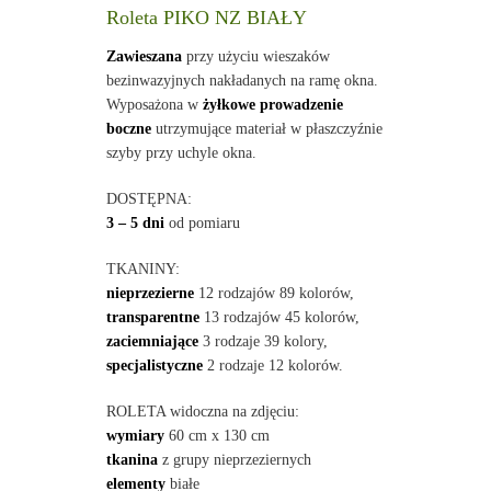
Roleta PIKO NZ BIAŁY
Zawieszana
przy użyciu wieszaków
bezinwazyjnych nakładanych na ramę okna.
Wyposażona w
żyłkowe prowadzenie
boczne
utrzymujące materiał w płaszczyźnie
szyby przy uchyle okna.
DOSTĘPNA:
3 – 5 dni
od pomiaru
TKANINY:
nieprzezierne
12 rodzajów 89 kolorów,
transparentne
13 rodzajów 45 kolorów,
zaciemniające
3 rodzaje 39 kolory,
specjalistyczne
2 rodzaje 12 kolorów.
ROLETA widoczna na zdjęciu:
wymiary
60 cm x 130 cm
tkanina
z grupy nieprzeziernych
elementy
białe