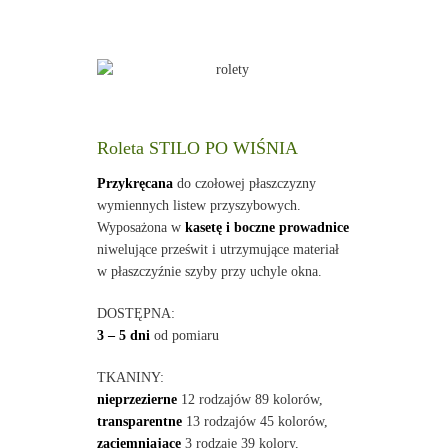
Roleta STILO PO WIŚNIA
Przykręcana
do czołowej płaszczyzny
wymiennych listew przyszybowych.
Wyposażona w
kasetę i boczne prowadnice
niwelujące prześwit i utrzymujące materiał
w płaszczyźnie szyby przy uchyle okna.
DOSTĘPNA:
3 – 5 dni
od pomiaru
TKANINY:
nieprzezierne
12 rodzajów 89 kolorów,
transparentne
13 rodzajów 45 kolorów,
zaciemniające
3 rodzaje 39 kolory,