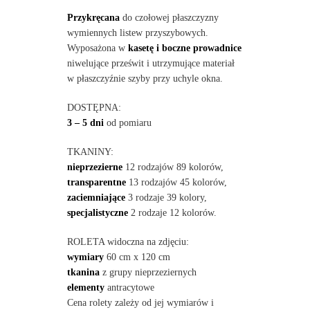
Przykręcana
do czołowej płaszczyzny
wymiennych listew przyszybowych.
Wyposażona w
kasetę i boczne prowadnice
niwelujące prześwit i utrzymujące materiał
w płaszczyźnie szyby przy uchyle okna.
DOSTĘPNA:
3 – 5 dni
od pomiaru
TKANINY:
nieprzezierne
12 rodzajów 89 kolorów,
transparentne
13 rodzajów 45 kolorów,
zaciemniające
3 rodzaje 39 kolory,
specjalistyczne
2 rodzaje 12 kolorów.
ROLETA widoczna na zdjęciu:
wymiary
60 cm x 120 cm
tkanina
z grupy nieprzeziernych
elementy
antracytowe
Cena rolety zależy od jej wymiarów i