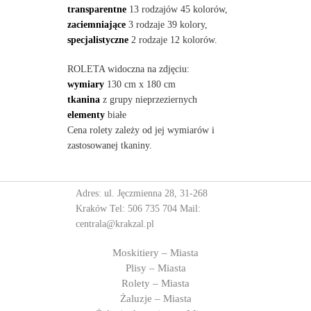
transparentne
13 rodzajów 45 kolorów,
zaciemniające
3 rodzaje 39 kolory,
specjalistyczne
2 rodzaje 12 kolorów.
ROLETA widoczna na zdjęciu:
wymiary
130 cm x 180 cm
tkanina
z grupy nieprzeziernych
elementy
białe
Cena rolety zależy od jej wymiarów i
zastosowanej tkaniny.
Adres: ul. Jęczmienna 28, 31-268
Kraków Tel:
506 735 704
Mail:
centrala@krakzal.pl
Moskitiery – Miasta
Plisy – Miasta
Rolety – Miasta
Żaluzje – Miasta