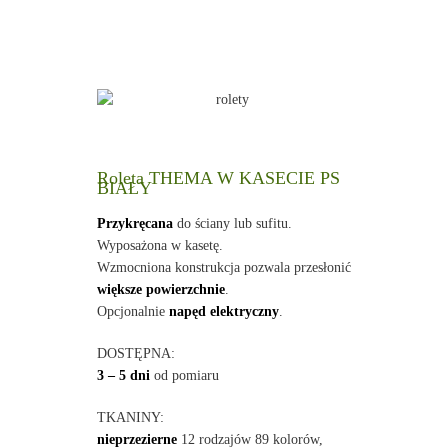
Roleta THEMA W KASECIE PS
BIAŁY
Przykręcana
do ściany lub sufitu.
Wyposażona w kasetę.
Wzmocniona konstrukcja pozwala przesłonić
większe powierzchnie
.
Opcjonalnie
napęd elektryczny
.
DOSTĘPNA:
3 – 5 dni
od pomiaru
TKANINY:
nieprzezierne
12 rodzajów 89 kolorów,