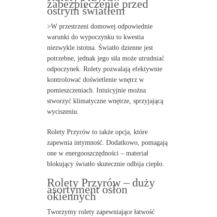
zabezpieczenie przed
ostrym światłem
>W przestrzeni domowej odpowiednie
warunki do wypoczynku to kwestia
niezwykle istotna. Światło dzienne jest
potrzebne, jednak jego siła może utrudniać
odpoczynek. Rolety pozwalają efektywnie
kontrolować doświetlenie wnętrz w
pomieszczeniach. Intuicyjnie można
stworzyć klimatyczne wnętrze, sprzyjającą
wyciszeniu.
Rolety Przyrów to także opcja, które
zapewnia intymność. Dodatkowo, pomagają
one w energooszczędności – materiał
blokujący światło skutecznie odbija ciepło.
Rolety Przyrów – duży
asortyment osłon
okiennych
Tworzymy rolety zapewniające łatwość