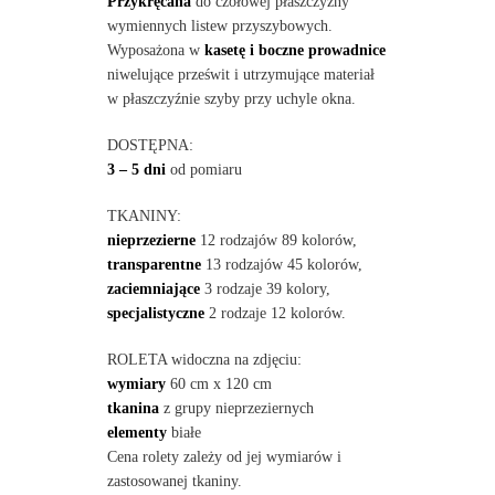
Przykręcana
do czołowej płaszczyzny
wymiennych listew przyszybowych.
Wyposażona w
kasetę i boczne prowadnice
niwelujące prześwit i utrzymujące materiał
w płaszczyźnie szyby przy uchyle okna.
DOSTĘPNA:
3 – 5 dni
od pomiaru
TKANINY:
nieprzezierne
12 rodzajów 89 kolorów,
transparentne
13 rodzajów 45 kolorów,
zaciemniające
3 rodzaje 39 kolory,
specjalistyczne
2 rodzaje 12 kolorów.
ROLETA widoczna na zdjęciu:
wymiary
60 cm x 120 cm
tkanina
z grupy nieprzeziernych
elementy
białe
Cena rolety zależy od jej wymiarów i
zastosowanej tkaniny.