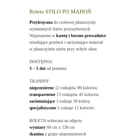
Roleta STILO PO MAHOŃ
Przykręcana
do czołowej płaszczyzny
wymiennych listew przyszybowych.
Wyposażona w
kasetę i boczne prowadnice
niwelujące prześwit i utrzymujące materiał
w płaszczyźnie szyby przy uchyle okna.
DOSTĘPNA:
3 – 5 dni
od pomiaru
TKANINY:
nieprzezierne
12 rodzajów 89 kolorów,
transparentne
13 rodzajów 45 kolorów,
zaciemniające
3 rodzaje 39 kolory,
specjalistyczne
2 rodzaje 12 kolorów.
ROLETA widoczna na zdjęciu:
wymiary
60 cm x 120 cm
tkanina
z grupy nieprzeziernych