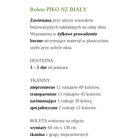
Roleta PIKO NZ BIAŁY
Zawieszana
przy użyciu wieszaków
bezinwazyjnych nakładanych na ramę okna.
Wyposażona w
żyłkowe prowadzenie
boczne
utrzymujące materiał w płaszczyźnie
szyby przy uchyle okna.
DOSTĘPNA:
3 – 5 dni
od pomiaru
TKANINY:
nieprzezierne
12 rodzajów 89 kolorów,
transparentne
13 rodzajów 45 kolorów,
zaciemniające
3 rodzaje 39 kolory,
specjalistyczne
2 rodzaje 12 kolorów.
ROLETA widoczna na zdjęciu:
wymiary
60 cm x 130 cm
tkanina
z grupy nieprzeziernych