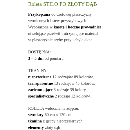
Roleta STILO PO ZŁOTY DĄB
Przykręcana
do czołowej płaszczyzny
wymiennych listew przyszybowych.
Wyposażona w
kasetę i boczne prowadnice
niwelujące prześwit i utrzymujące materiał
w płaszczyźnie szyby przy uchyle okna.
DOSTĘPNA:
3 – 5 dni
od pomiaru
TKANINY:
nieprzezierne
12 rodzajów 89 kolorów,
transparentne
13 rodzajów 45 kolorów,
zaciemniające
3 rodzaje 39 kolory,
specjalistyczne
2 rodzaje 12 kolorów.
ROLETA widoczna na zdjęciu:
wymiary
60 cm x 120 cm
tkanina
z grupy nieprzeziernych
elementy
złoty dąb