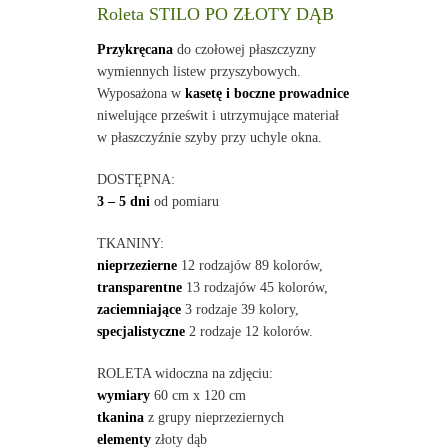
Roleta STILO PO ZŁOTY DĄB
Przykręcana
do czołowej płaszczyzny
wymiennych listew przyszybowych.
Wyposażona w
kasetę i boczne prowadnice
niwelujące prześwit i utrzymujące materiał
w płaszczyźnie szyby przy uchyle okna.
DOSTĘPNA:
3 – 5 dni
od pomiaru
TKANINY:
nieprzezierne
12 rodzajów 89 kolorów,
transparentne
13 rodzajów 45 kolorów,
zaciemniające
3 rodzaje 39 kolory,
specjalistyczne
2 rodzaje 12 kolorów.
ROLETA widoczna na zdjęciu:
wymiary
60 cm x 120 cm
tkanina
z grupy nieprzeziernych
elementy
złoty dąb