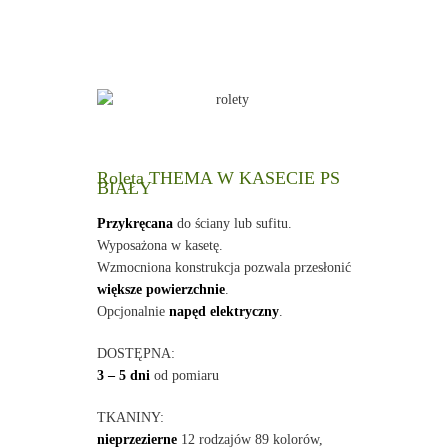
Roleta THEMA W KASECIE PS
BIAŁY
Przykręcana
do ściany lub sufitu.
Wyposażona w kasetę.
Wzmocniona konstrukcja pozwala przesłonić
większe powierzchnie
.
Opcjonalnie
napęd elektryczny
.
DOSTĘPNA:
3 – 5 dni
od pomiaru
TKANINY:
nieprzezierne
12 rodzajów 89 kolorów,