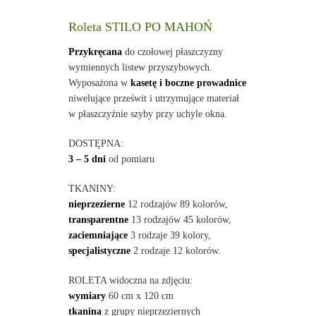
Roleta STILO PO MAHOŃ
Przykręcana
do czołowej płaszczyzny
wymiennych listew przyszybowych.
Wyposażona w
kasetę i boczne prowadnice
niwelujące prześwit i utrzymujące materiał
w płaszczyźnie szyby przy uchyle okna.
DOSTĘPNA:
3 – 5 dni
od pomiaru
TKANINY:
nieprzezierne
12 rodzajów 89 kolorów,
transparentne
13 rodzajów 45 kolorów,
zaciemniające
3 rodzaje 39 kolory,
specjalistyczne
2 rodzaje 12 kolorów.
ROLETA widoczna na zdjęciu:
wymiary
60 cm x 120 cm
tkanina
z grupy nieprzeziernych