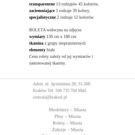
transparentne
13 rodzajów 45 kolorów,
zaciemniające
3 rodzaje 39 kolory,
specjalistyczne
2 rodzaje 12 kolorów.
ROLETA widoczna na zdjęciu:
wymiary
130 cm x 180 cm
tkanina
z grupy nieprzeziernych
elementy
białe
Cena rolety zależy od jej wymiarów i
zastosowanej tkaniny.
Adres: ul. Jęczmienna 28, 31-268
Kraków Tel:
506 735 704
Mail:
centrala@krakzal.pl
Moskitiery – Miasta
Plisy – Miasta
Rolety – Miasta
Żaluzje – Miasta