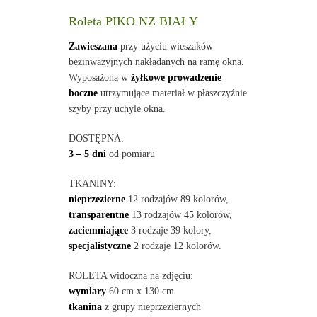
Roleta PIKO NZ BIAŁY
Zawieszana
przy użyciu wieszaków
bezinwazyjnych nakładanych na ramę okna.
Wyposażona w
żyłkowe prowadzenie
boczne
utrzymujące materiał w płaszczyźnie
szyby przy uchyle okna.
DOSTĘPNA:
3 – 5 dni
od pomiaru
TKANINY:
nieprzezierne
12 rodzajów 89 kolorów,
transparentne
13 rodzajów 45 kolorów,
zaciemniające
3 rodzaje 39 kolory,
specjalistyczne
2 rodzaje 12 kolorów.
ROLETA widoczna na zdjęciu:
wymiary
60 cm x 130 cm
tkanina
z grupy nieprzeziernych