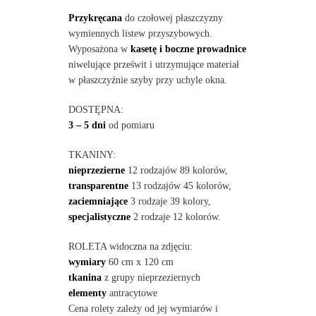
Przykręcana
do czołowej płaszczyzny
wymiennych listew przyszybowych.
Wyposażona w
kasetę i boczne prowadnice
niwelujące prześwit i utrzymujące materiał
w płaszczyźnie szyby przy uchyle okna.
DOSTĘPNA:
3 – 5 dni
od pomiaru
TKANINY:
nieprzezierne
12 rodzajów 89 kolorów,
transparentne
13 rodzajów 45 kolorów,
zaciemniające
3 rodzaje 39 kolory,
specjalistyczne
2 rodzaje 12 kolorów.
ROLETA widoczna na zdjęciu:
wymiary
60 cm x 120 cm
tkanina
z grupy nieprzeziernych
elementy
antracytowe
Cena rolety zależy od jej wymiarów i