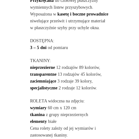
Przykręcana
do czołowej płaszczyzny
wymiennych listew przyszybowych.
Wyposażona w
kasetę i boczne prowadnice
niwelujące prześwit i utrzymujące materiał
w płaszczyźnie szyby przy uchyle okna.
DOSTĘPNA:
3 – 5 dni
od pomiaru
TKANINY:
nieprzezierne
12 rodzajów 89 kolorów,
transparentne
13 rodzajów 45 kolorów,
zaciemniające
3 rodzaje 39 kolory,
specjalistyczne
2 rodzaje 12 kolorów.
ROLETA widoczna na zdjęciu:
wymiary
60 cm x 120 cm
tkanina
z grupy nieprzeziernych
elementy
białe
Cena rolety zależy od jej wymiarów i
zastosowanej tkaniny.