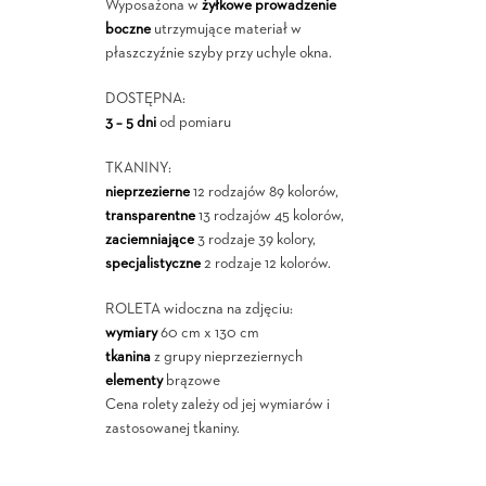
Wyposażona w
żyłkowe prowadzenie
boczne
utrzymujące materiał w
płaszczyźnie szyby przy uchyle okna.
DOSTĘPNA:
3 – 5 dni
od pomiaru
TKANINY:
nieprzezierne
12 rodzajów 89 kolorów,
transparentne
13 rodzajów 45 kolorów,
zaciemniające
3 rodzaje 39 kolory,
specjalistyczne
2 rodzaje 12 kolorów.
ROLETA widoczna na zdjęciu:
wymiary
60 cm x 130 cm
tkanina
z grupy nieprzeziernych
elementy
brązowe
Cena rolety zależy od jej wymiarów i
zastosowanej tkaniny.