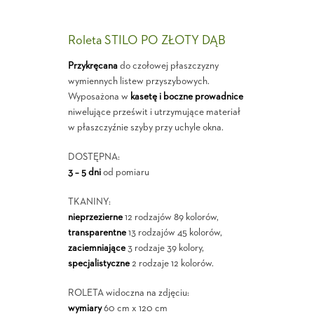
Roleta STILO PO ZŁOTY DĄB
Przykręcana
do czołowej płaszczyzny
wymiennych listew przyszybowych.
Wyposażona w
kasetę i boczne prowadnice
niwelujące prześwit i utrzymujące materiał
w płaszczyźnie szyby przy uchyle okna.
DOSTĘPNA:
3 – 5 dni
od pomiaru
TKANINY:
nieprzezierne
12 rodzajów 89 kolorów,
transparentne
13 rodzajów 45 kolorów,
zaciemniające
3 rodzaje 39 kolory,
specjalistyczne
2 rodzaje 12 kolorów.
ROLETA widoczna na zdjęciu:
wymiary
60 cm x 120 cm