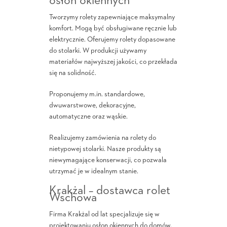
osłon okiennych
Tworzymy rolety zapewniające maksymalny
komfort. Mogą być obsługiwane ręcznie lub
elektrycznie. Oferujemy rolety dopasowane
do stolarki. W produkcji używamy
materiałów najwyższej jakości, co przekłada
się na solidność.
Proponujemy m.in. standardowe,
dwuwarstwowe, dekoracyjne,
automatyczne oraz wąskie.
Realizujemy zamówienia na rolety do
nietypowej stolarki. Nasze produkty są
niewymagające konserwacji, co pozwala
utrzymać je w idealnym stanie.
Krakżal – dostawca rolet
Wschowa
Firma Krakżal od lat specjalizuje się w
projektowaniu osłon okiennych do domów.