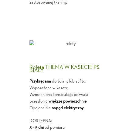
zastosowanej tkaniny.
Roleta THEMA W KASECIE PS
BIAŁY
Przykręcana
do ściany lub sufitu.
Wyposażona w kasetę.
Wzmocniona konstrukcja pozwala
przesłonić
większe powierzchnie
.
Opcjonalnie
napęd elektryczny
.
DOSTĘPNA:
3 – 5 dni
od pomiaru