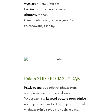
wymiary
60 cm x 120 cm
tkanina
z grupy nieprzeziernych
elementy
mahoń
Cena rolety zależy od jej wymiarów i
zastosowanej tkaniny.
Roleta STILO PO JASNY DĄB
Przykręcana
do czołowej płaszczyzny
wymiennych listew przyszybowych.
Wyposażona w
kasetę i boczne prowadnice
niwelujące prześwit i utrzymujące materiał
w płaszczyźnie szyby przy uchyle okna.