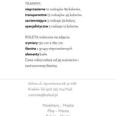
TKANINY:
nieprzezierne
12 rodzajów 89 kolorów,
transparentne
13 rodzajów 45 kolorów,
zaciemniające
3 rodzaje 39 kolory,
specjalistyczne
2 rodzaje 12 kolorów.
ROLETA widoczna na zdjęciu:
wymiary
130 cm x 180 cm
tkanina
z grupy nieprzeziernych
elementy
białe
Cena rolety zależy od jej wymiarów i
zastosowanej tkaniny.
Adres: ul. Jęczmienna 28, 31-268
Kraków Tel:
506 735 704
Mail:
centrala@krakzal.pl
Moskitiery – Miasta
Plisy – Miasta