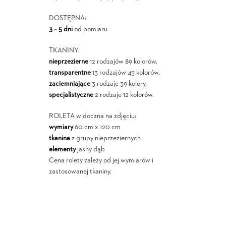
DOSTĘPNA:
3 – 5 dni
od pomiaru
TKANINY:
nieprzezierne
12 rodzajów 89 kolorów,
transparentne
13 rodzajów 45 kolorów,
zaciemniające
3 rodzaje 39 kolory,
specjalistyczne
2 rodzaje 12 kolorów.
ROLETA widoczna na zdjęciu:
wymiary
60 cm x 120 cm
tkanina
z grupy nieprzeziernych
elementy
jasny dąb
Cena rolety zależy od jej wymiarów i
zastosowanej tkaniny.