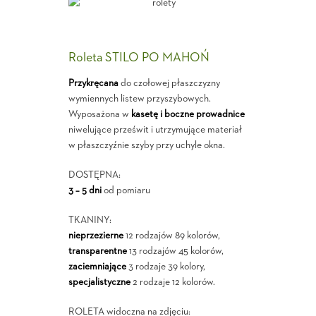
Roleta STILO PO MAHOŃ
Przykręcana
do czołowej płaszczyzny
wymiennych listew przyszybowych.
Wyposażona w
kasetę i boczne prowadnice
niwelujące prześwit i utrzymujące materiał
w płaszczyźnie szyby przy uchyle okna.
DOSTĘPNA:
3 – 5 dni
od pomiaru
TKANINY:
nieprzezierne
12 rodzajów 89 kolorów,
transparentne
13 rodzajów 45 kolorów,
zaciemniające
3 rodzaje 39 kolory,
specjalistyczne
2 rodzaje 12 kolorów.
ROLETA widoczna na zdjęciu: