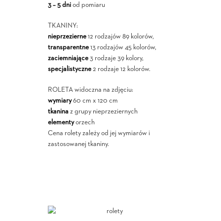
3 – 5 dni
od pomiaru
TKANINY:
nieprzezierne
12 rodzajów 89 kolorów,
transparentne
13 rodzajów 45 kolorów,
zaciemniające
3 rodzaje 39 kolory,
specjalistyczne
2 rodzaje 12 kolorów.
ROLETA widoczna na zdjęciu:
wymiary
60 cm x 120 cm
tkanina
z grupy nieprzeziernych
elementy
orzech
Cena rolety zależy od jej wymiarów i
zastosowanej tkaniny.