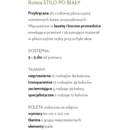
Roleta STILO PO BIAŁY
Przykręcana
do czołowej płaszczyzny
wymiennych listew przyszybowych.
Wyposażona w
kasetę i boczne prowadnice
niwelujące prześwit i utrzymujące materiał
w płaszczyźnie szyby przy uchyle okna.
DOSTĘPNA:
3 – 5 dni
od pomiaru
TKANINY:
nieprzezierne
12 rodzajów 89 kolorów,
transparentne
13 rodzajów 45 kolorów,
zaciemniające
3 rodzaje 39 kolory,
specjalistyczne
2 rodzaje 12 kolorów.
ROLETA widoczna na zdjęciu:
wymiary
60 cm x 120 cm
tkanina
z grupy nieprzeziernych
elementy
białe