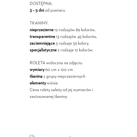
DOSTĘPNA:
3 – 5 dni
od pomiaru
TKANINY:
nieprzezierne
12 rodzajów 89 kolorów,
transparentne
13 rodzajów 45 kolorów,
zaciemniające
3 rodzaje 39 kolory,
specjalistyczne
2 rodzaje 12 kolorów.
ROLETA widoczna na zdjęciu:
wymiary
60 cm x 120 cm
tkanina
z grupy nieprzeziernych
elementy
wiśnia
Cena rolety zależy od jej wymiarów i
zastosowanej tkaniny.