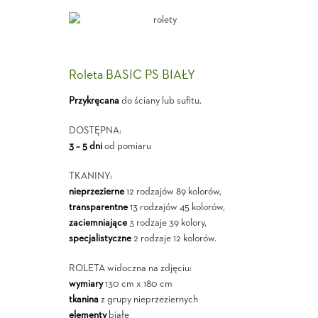
Roleta BASIC PS BIAŁY
Przykręcana
do ściany lub sufitu.
DOSTĘPNA:
3 – 5 dni
od pomiaru
TKANINY:
nieprzezierne
12 rodzajów 89 kolorów,
transparentne
13 rodzajów 45 kolorów,
zaciemniające
3 rodzaje 39 kolory,
specjalistyczne
2 rodzaje 12 kolorów.
ROLETA widoczna na zdjęciu:
wymiary
130 cm x 180 cm
tkanina
z grupy nieprzeziernych
elementy
białe