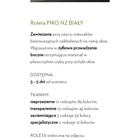
Roleta PIKO NZ BIAŁY
Zawieszana
przy użyciu wieszaków
bezinwazyjnych nakładanych na ramę okna.
Wyposażona w
żyłkowe prowadzenie
boczne
utrzymujące materiał w
płaszczyźnie szyby przy uchyle okna.
DOSTĘPNA:
3 – 5 dni
od pomiaru
TKANINY:
nieprzezierne
12 rodzajów 89 kolorów,
transparentne
13 rodzajów 45 kolorów,
zaciemniające
3 rodzaje 39 kolory,
specjalistyczne
2 rodzaje 12 kolorów.
ROLETA widoczna na zdjęciu: