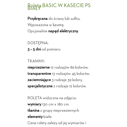
Roleta BASIC W KASECIE PS
BIAŁY
Przykręcana
do ściany lub sufitu.
Wyposażona w kasetę.
Opcjonalnie
napęd elektryczny
.
DOSTĘPNA:
3 – 5 dni
od pomiaru
TKANINY:
nieprzezierne
12 rodzajów 89 kolorów,
transparentne
13 rodzajów 45 kolorów,
zaciemniające
3 rodzaje 39 kolory,
specjalistyczne
2 rodzaje 12 kolorów.
ROLETA widoczna na zdjęciu:
wymiary
130 cm x 180 cm
tkanina
z grupy nieprzeziernych
elementy
białe
Cena rolety zależy od jej wymiarów i