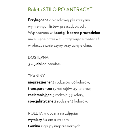
Roleta STILO PO ANTRACYT
Przykręcana
do czołowej płaszczyzny
wymiennych listew przyszybowych.
Wyposażona w
kasetę i boczne prowadnice
niwelujące prześwit i utrzymujące materiał
w płaszczyźnie szyby przy uchyle okna.
DOSTĘPNA:
3 – 5 dni
od pomiaru
TKANINY:
nieprzezierne
12 rodzajów 89 kolorów,
transparentne
13 rodzajów 45 kolorów,
zaciemniające
3 rodzaje 39 kolory,
specjalistyczne
2 rodzaje 12 kolorów.
ROLETA widoczna na zdjęciu:
wymiary
60 cm x 120 cm
tkanina
z grupy nieprzeziernych