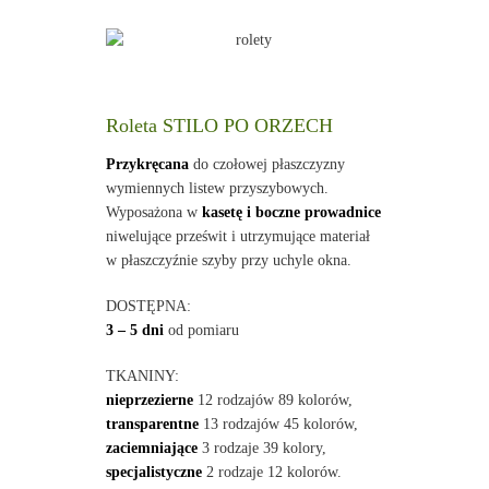
Roleta STILO PO ORZECH
Przykręcana
do czołowej płaszczyzny
wymiennych listew przyszybowych.
Wyposażona w
kasetę i boczne prowadnice
niwelujące prześwit i utrzymujące materiał
w płaszczyźnie szyby przy uchyle okna.
DOSTĘPNA:
3 – 5 dni
od pomiaru
TKANINY:
nieprzezierne
12 rodzajów 89 kolorów,
transparentne
13 rodzajów 45 kolorów,
zaciemniające
3 rodzaje 39 kolory,
specjalistyczne
2 rodzaje 12 kolorów.