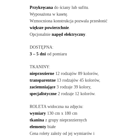
Przykręcana
do ściany lub sufitu.
Wyposażona w kasetę.
Wzmocniona konstrukcja pozwala przesłonić
większe powierzchnie
.
Opcjonalnie
napęd elektryczny
.
DOSTĘPNA:
3 – 5 dni
od pomiaru
TKANINY:
nieprzezierne
12 rodzajów 89 kolorów,
transparentne
13 rodzajów 45 kolorów,
zaciemniające
3 rodzaje 39 kolory,
specjalistyczne
2 rodzaje 12 kolorów.
ROLETA widoczna na zdjęciu:
wymiary
130 cm x 180 cm
tkanina
z grupy nieprzeziernych
elementy
białe
Cena rolety zależy od jej wymiarów i