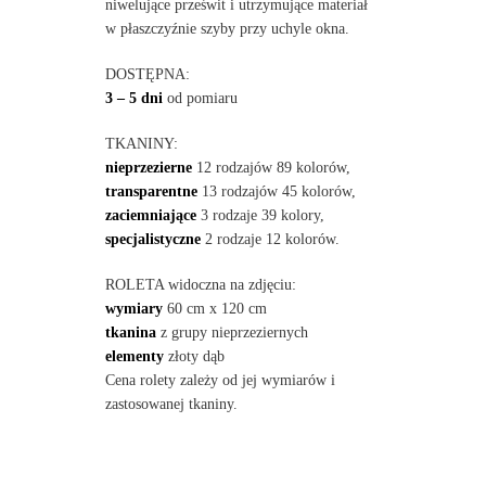
niwelujące prześwit i utrzymujące materiał
w płaszczyźnie szyby przy uchyle okna.
DOSTĘPNA:
3 – 5 dni
od pomiaru
TKANINY:
nieprzezierne
12 rodzajów 89 kolorów,
transparentne
13 rodzajów 45 kolorów,
zaciemniające
3 rodzaje 39 kolory,
specjalistyczne
2 rodzaje 12 kolorów.
ROLETA widoczna na zdjęciu:
wymiary
60 cm x 120 cm
tkanina
z grupy nieprzeziernych
elementy
złoty dąb
Cena rolety zależy od jej wymiarów i
zastosowanej tkaniny.