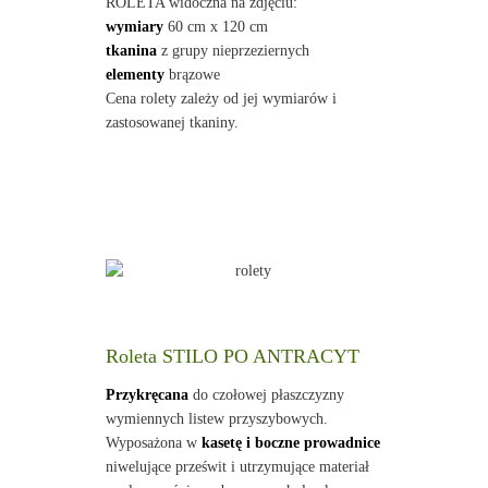
ROLETA widoczna na zdjęciu:
wymiary
60 cm x 120 cm
tkanina
z grupy nieprzeziernych
elementy
brązowe
Cena rolety zależy od jej wymiarów i
zastosowanej tkaniny.
Roleta STILO PO ANTRACYT
Przykręcana
do czołowej płaszczyzny
wymiennych listew przyszybowych.
Wyposażona w
kasetę i boczne prowadnice
niwelujące prześwit i utrzymujące materiał