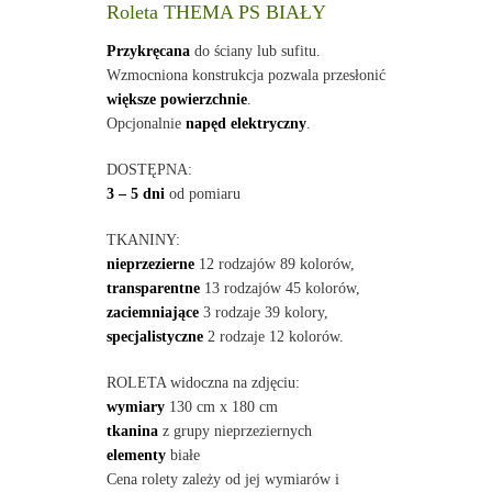
Roleta THEMA PS BIAŁY
Przykręcana
do ściany lub sufitu.
Wzmocniona konstrukcja pozwala przesłonić
większe powierzchnie
.
Opcjonalnie
napęd elektryczny
.
DOSTĘPNA:
3 – 5 dni
od pomiaru
TKANINY:
nieprzezierne
12 rodzajów 89 kolorów,
transparentne
13 rodzajów 45 kolorów,
zaciemniające
3 rodzaje 39 kolory,
specjalistyczne
2 rodzaje 12 kolorów.
ROLETA widoczna na zdjęciu:
wymiary
130 cm x 180 cm
tkanina
z grupy nieprzeziernych
elementy
białe
Cena rolety zależy od jej wymiarów i