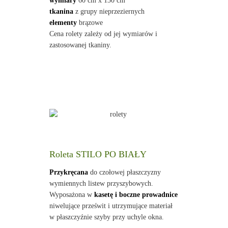
wymiary
60 cm x 130 cm
tkanina
z grupy nieprzeziernych
elementy
brązowe
Cena rolety zależy od jej wymiarów i
zastosowanej tkaniny.
Roleta STILO PO BIAŁY
Przykręcana
do czołowej płaszczyzny
wymiennych listew przyszybowych.
Wyposażona w
kasetę i boczne prowadnice
niwelujące prześwit i utrzymujące materiał
w płaszczyźnie szyby przy uchyle okna.