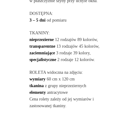
w płaszczyźnie szyby przy uchyle okna.
DOSTĘPNA:
3 – 5 dni
od pomiaru
TKANINY:
nieprzezierne
12 rodzajów 89 kolorów,
transparentne
13 rodzajów 45 kolorów,
zaciemniające
3 rodzaje 39 kolory,
specjalistyczne
2 rodzaje 12 kolorów.
ROLETA widoczna na zdjęciu:
wymiary
60 cm x 120 cm
tkanina
z grupy nieprzeziernych
elementy
antracytowe
Cena rolety zależy od jej wymiarów i
zastosowanej tkaniny.