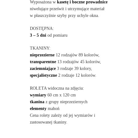
Wyposażona w
kasetę i boczne prowadnice
niwelujące prześwit i utrzymujące materiał
w płaszczyźnie szyby przy uchyle okna.
DOSTĘPNA:
3 – 5 dni
od pomiaru
TKANINY:
nieprzezierne
12 rodzajów 89 kolorów,
transparentne
13 rodzajów 45 kolorów,
zaciemniające
3 rodzaje 39 kolory,
specjalistyczne
2 rodzaje 12 kolorów.
ROLETA widoczna na zdjęciu:
wymiary
60 cm x 120 cm
tkanina
z grupy nieprzeziernych
elementy
mahoń
Cena rolety zależy od jej wymiarów i
zastosowanej tkaniny.