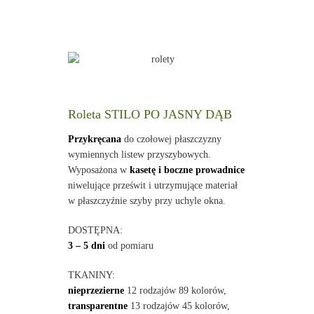
Roleta STILO PO JASNY DĄB
Przykręcana
do czołowej płaszczyzny
wymiennych listew przyszybowych.
Wyposażona w
kasetę i boczne prowadnice
niwelujące prześwit i utrzymujące materiał
w płaszczyźnie szyby przy uchyle okna.
DOSTĘPNA:
3 – 5 dni
od pomiaru
TKANINY:
nieprzezierne
12 rodzajów 89 kolorów,
transparentne
13 rodzajów 45 kolorów,