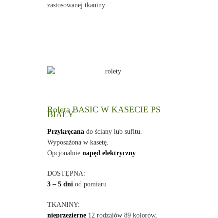
zastosowanej tkaniny.
Roleta BASIC W KASECIE PS
BIAŁY
Przykręcana
do ściany lub sufitu.
Wyposażona w kasetę.
Opcjonalnie
napęd elektryczny
.
DOSTĘPNA:
3 – 5 dni
od pomiaru
TKANINY:
nieprzezierne
12 rodzajów 89 kolorów,